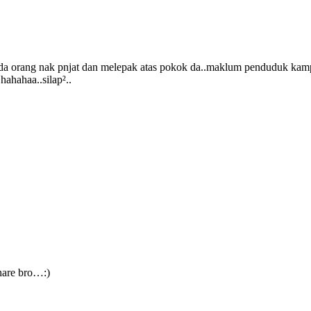
a orang nak pnjat dan melepak atas pokok da..maklum penduduk kampun
ahahaa..silap²..
hare bro…:)