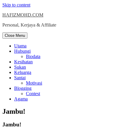
Skip to content
HAFIZMOHD.COM
Personal, Kerjaya & Affiliate
Close Menu
Utama
Hubungi
Biodata
Kesihatan
Sukan
Keluarga
Santai
Motivasi
Blogging
Contest
Agama
Jambu!
Jambu!