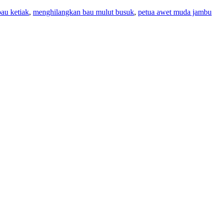
au ketiak
,
menghilangkan bau mulut busuk
,
petua awet muda jambu