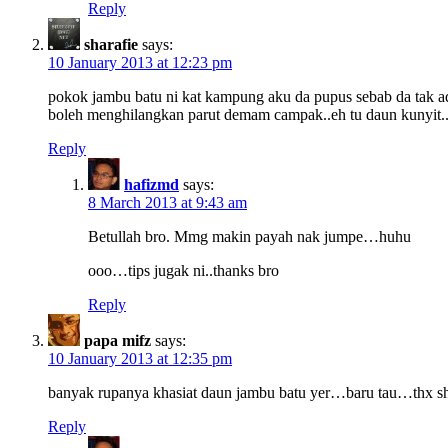
Reply
sharafie
says:
10 January 2013 at 12:23 pm
pokok jambu batu ni kat kampung aku da pupus sebab da tak ad
boleh menghilangkan parut demam campak..eh tu daun kunyit..h
Reply
hafizmd
says:
8 March 2013 at 9:43 am
Betullah bro. Mmg makin payah nak jumpe…huhu
ooo…tips jugak ni..thanks bro
Reply
papa mifz
says:
10 January 2013 at 12:35 pm
banyak rupanya khasiat daun jambu batu yer…baru tau…thx s
Reply