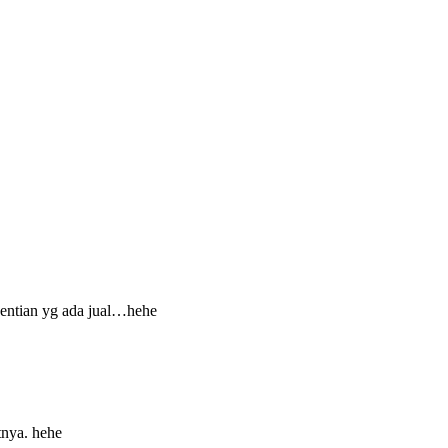
 hentian yg ada jual…hehe
nya. hehe