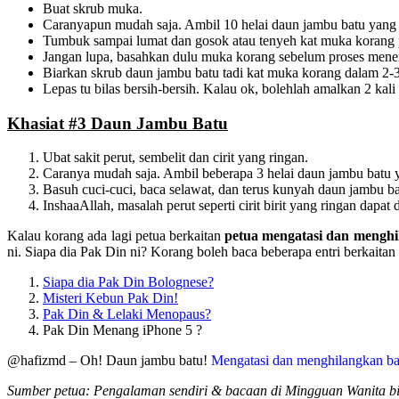
Buat skrub muka.
Caranyapun mudah saja. Ambil 10 helai daun jambu batu yan
Tumbuk sampai lumat dan gosok atau tenyeh kat muka korang pe
Jangan lupa, basahkan dulu muka korang sebelum proses menen
Biarkan skrub daun jambu batu tadi kat muka korang dalam 2-3
Lepas tu bilas bersih-bersih. Kalau ok, bolehlah amalkan 2 kal
Khasiat #3 Daun Jambu Batu
Ubat sakit perut, sembelit dan cirit yang ringan.
Caranya mudah saja. Ambil beberapa 3 helai daun jambu batu
Basuh cuci-cuci, baca selawat, dan terus kunyah daun jambu bat
InshaaAllah, masalah perut seperti cirit birit yang ringan dapat d
Kalau korang ada lagi petua berkaitan
petua mengatasi dan mengh
ni. Siapa dia Pak Din ni? Korang boleh baca beberapa entri berkaitan
Siapa dia Pak Din Bolognese?
Misteri Kebun Pak Din!
Pak Din & Lelaki Menopaus?
Pak Din Menang iPhone 5 ?
@hafizmd – Oh! Daun jambu batu!
Mengatasi dan menghilangkan b
Sumber petua: Pengalaman sendiri & bacaan di Mingguan Wanita 