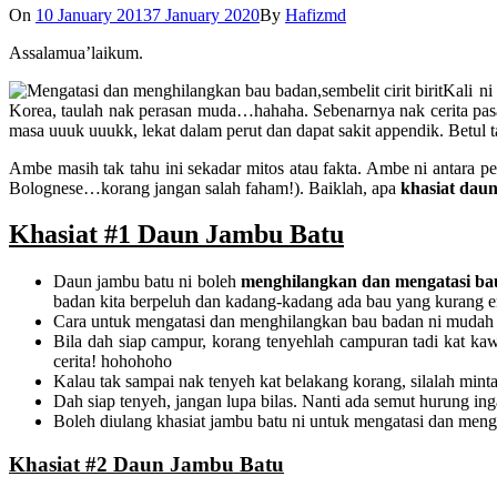
On
10 January 2013
7 January 2020
By
Hafizmd
Assalamua’laikum.
Kali ni
Korea, taulah nak perasan muda…hahaha. Sebenarnya nak cerita pasal
masa uuuk uuukk, lekat dalam perut dan dapat sakit appendik. Betul 
Ambe masih tak tahu ini sekadar mitos atau fakta. Ambe ni antara p
Bolognese…korang jangan salah faham!). Baiklah, apa
khasiat dau
Khasiat #1 Daun Jambu Batu
Daun jambu batu ni boleh
menghilangkan dan mengatasi ba
badan kita berpeluh dan kadang-kadang ada bau yang kurang e
Cara untuk mengatasi dan menghilangkan bau badan ni mudah sa
Bila dah siap campur, korang tenyehlah campuran tadi kat ka
cerita! hohohoho
Kalau tak sampai nak tenyeh kat belakang korang, silalah mint
Dah siap tenyeh, jangan lupa bilas. Nanti ada semut hurung i
Boleh diulang khasiat jambu batu ni untuk mengatasi dan men
Khasiat #2 Daun Jambu Batu