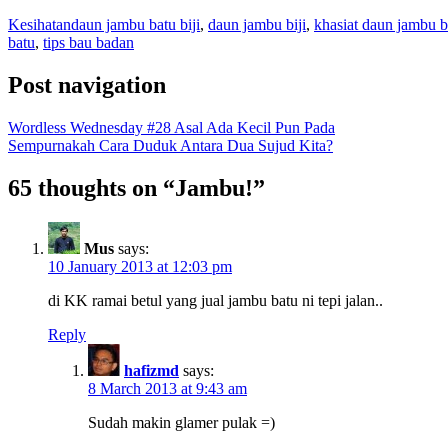
Kesihatan
daun jambu batu biji
,
daun jambu biji
,
khasiat daun jambu b
batu
,
tips bau badan
Post navigation
Wordless Wednesday #28 Asal Ada Kecil Pun Pada
Sempurnakah Cara Duduk Antara Dua Sujud Kita?
65 thoughts on “
Jambu!
”
Mus
says:
10 January 2013 at 12:03 pm
di KK ramai betul yang jual jambu batu ni tepi jalan..
Reply
hafizmd
says:
8 March 2013 at 9:43 am
Sudah makin glamer pulak =)