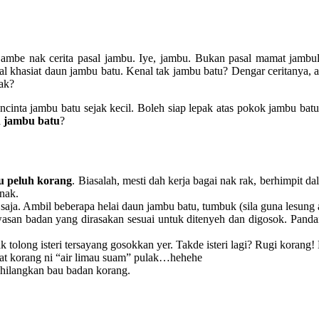
 ambe nak cerita pasal jambu. Iye, jambu. Bukan pasal mamat jamb
 khasiat daun jambu batu. Kenal tak jambu batu? Dengar ceritanya, ad
tak?
encinta jambu batu sejak kecil. Boleh siap lepak atas pokok jambu bat
n jambu batu
?
u peluh korang
. Biasalah, mesti dah kerja bagai nak rak, berhimpit 
nak.
ja. Ambil beberapa helai daun jambu batu, tumbuk (sila guna lesung 
wasan badan yang dirasakan sesuai untuk ditenyeh dan digosok. Panda
ak tolong isteri tersayang gosokkan yer. Takde isteri lagi? Rugi kora
ngat korang ni “air limau suam” pulak…hehehe
ghilangkan bau badan korang.