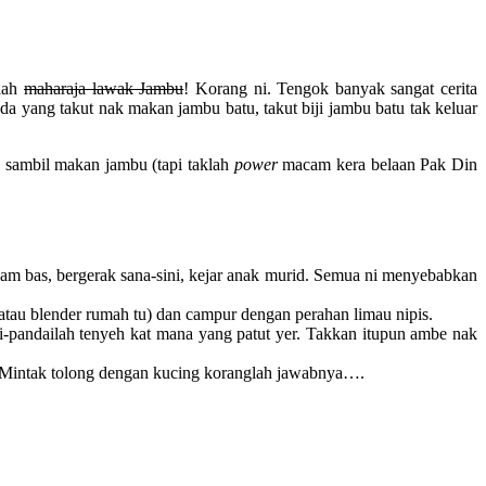
ulah
maharaja lawak Jambu
! Korang ni. Tengok banyak sangat cerita
a yang takut nak makan jambu batu, takut biji jambu batu tak keluar
u sambil makan jambu (tapi taklah
power
macam kera belaan Pak Din
dalam bas, bergerak sana-sini, kejar anak murid. Semua ni menyebabkan
atau blender rumah tu) dan campur dengan perahan limau nipis.
i-pandailah tenyeh kat mana yang patut yer. Takkan itupun ambe nak
ng! Mintak tolong dengan kucing koranglah jawabnya….