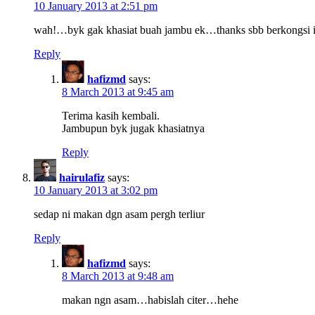
10 January 2013 at 2:51 pm
wah!…byk gak khasiat buah jambu ek…thanks sbb berkongsi 
Reply
hafizmd
says:
8 March 2013 at 9:45 am
Terima kasih kembali.
Jambupun byk jugak khasiatnya
Reply
hairulafiz
says:
10 January 2013 at 3:02 pm
sedap ni makan dgn asam pergh terliur
Reply
hafizmd
says:
8 March 2013 at 9:48 am
makan ngn asam…habislah citer…hehe