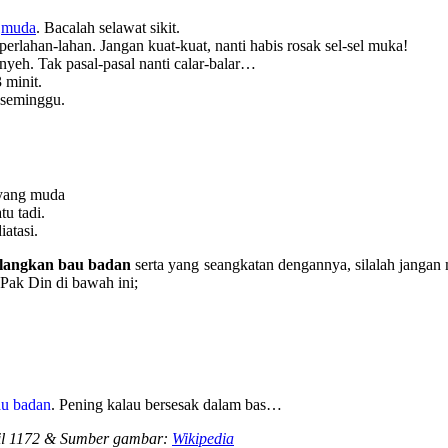
g
muda
. Bacalah selawat sikit.
rlahan-lahan. Jangan kuat-kuat, nanti habis rosak sel-sel muka!
yeh. Tak pasal-pasal nanti calar-balar…
 minit.
i seminggu.
 yang muda
u tadi.
iatasi.
ilangkan bau badan
serta yang seangkatan dengannya, silalah jangan 
 Pak Din di bawah ini;
au badan
. Pening kalau bersesak dalam bas…
bil 1172 & Sumber gambar:
Wikipedia