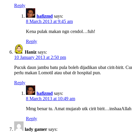
Reply
hafizmd
says:
8 March 2013 at 9:45 am
Kena pulak makan ngn cendol…fuh!
Reply
Haniz
says:
10 January 2013 at 2:50 pm
Pucuk daun jambu batu pula boleh dijadikan ubat cirit-birit. 
perlu makan Lomotil atau ubat dr hospital pun.
Reply
hafizmd
says:
8 March 2013 at 10:49 am
Mmg benar tu. Amat mujarab utk cirit birit…inshaaAllah
Reply
lady gamer
says: