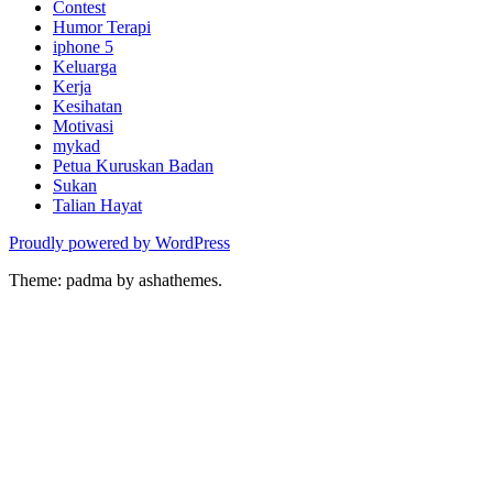
Contest
Humor Terapi
iphone 5
Keluarga
Kerja
Kesihatan
Motivasi
mykad
Petua Kuruskan Badan
Sukan
Talian Hayat
Proudly powered by WordPress
Theme: padma by ashathemes.