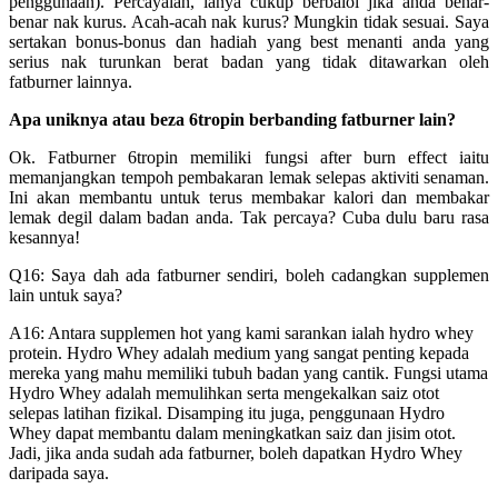
penggunaan). Percayalah, ianya cukup berbaloi jika anda benar-
benar nak kurus. Acah-acah nak kurus? Mungkin tidak sesuai. Saya
sertakan bonus-bonus dan hadiah yang best menanti anda yang
serius nak turunkan berat badan yang tidak ditawarkan oleh
fatburner lainnya.
Apa uniknya atau beza 6tropin berbanding fatburner lain?
Ok. Fatburner 6tropin memiliki fungsi after burn effect iaitu
memanjangkan tempoh pembakaran lemak selepas aktiviti senaman.
Ini akan membantu untuk terus membakar kalori dan membakar
lemak degil dalam badan anda. Tak percaya? Cuba dulu baru rasa
kesannya!
Q16: Saya dah ada fatburner sendiri, boleh cadangkan supplemen
lain untuk saya?
A16: Antara supplemen hot yang kami sarankan ialah hydro whey
protein. Hydro Whey adalah medium yang sangat penting kepada
mereka yang mahu memiliki tubuh badan yang cantik. Fungsi utama
Hydro Whey adalah memulihkan serta mengekalkan saiz otot
selepas latihan fizikal. Disamping itu juga, penggunaan Hydro
Whey dapat membantu dalam meningkatkan saiz dan jisim otot.
Jadi, jika anda sudah ada fatburner, boleh dapatkan Hydro Whey
daripada saya.