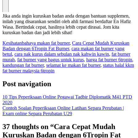
Jika anda ingin kuruskan badan anda dengan bantuan supplemen,
inilah yang disarankan sendiri oleh ahli farmasi berdaftar En Hafiz
Wasa. Bertindak cepat, hasilnya lebih cepat dirasai. Jom kita
kuruskan badan dan jadi lebih sihat!
Kesihatan
bahaya makan fat burner
,
Cara Cepat Mudah Kuruskan
Badan dengan 6Tropin Fat Burner
,
cara makan fat burner yang
betul
,
cara nak kurus dalam sebulan nak kahwin kawin
,
fat burner
murah
,
fat burner yang bagus untuk kurus
,
harga fat burner 6tropin
,
kandungan fat burner
,
selamat ke makan fat burner
,
status halal kkm
fat burner malaysia 6tropin
Post navigation
10 Tips Peperiksaan Online Pegawai Tadbir Diplomatik M41 PTD
2020
Contoh Soalan Peperiksaan Online Latihan Separa Perubatan |
Exam online Separa Perubatan U29
37 thoughts on “
Cara Cepat Mudah
Kuruskan Badan dengan 6Tropin Fat