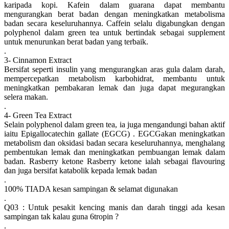
karipada kopi. Kafein dalam guarana dapat membantu
mengurangkan berat badan dengan meningkatkan metabolisma
badan secara keseluruhannya. Caffein selalu digabungkan dengan
polyphenol dalam green tea untuk bertindak sebagai supplement
untuk menurunkan berat badan yang terbaik.
.
3- Cinnamon Extract
Bersifat seperti insulin yang mengurangkan aras gula dalam darah,
mempercepatkan metabolism karbohidrat, membantu untuk
meningkatkan pembakaran lemak dan juga dapat megurangkan
selera makan.
.
4- Green Tea Extract
Selain polyphenol dalam green tea, ia juga mengandungi bahan aktif
iaitu Epigallocatechin gallate (EGCG) . EGCGakan meningkatkan
metabolism dan oksidasi badan secara keseluruhannya, menghalang
pembentukan lemak dan meningkatkan pembuangan lemak dalam
badan. Rasberry ketone Rasberry ketone ialah sebagai flavouring
dan juga bersifat katabolik kepada lemak badan
.
100% TIADA kesan sampingan & selamat digunakan
.
Q03 : Untuk pesakit kencing manis dan darah tinggi ada kesan
sampingan tak kalau guna 6tropin ?
.