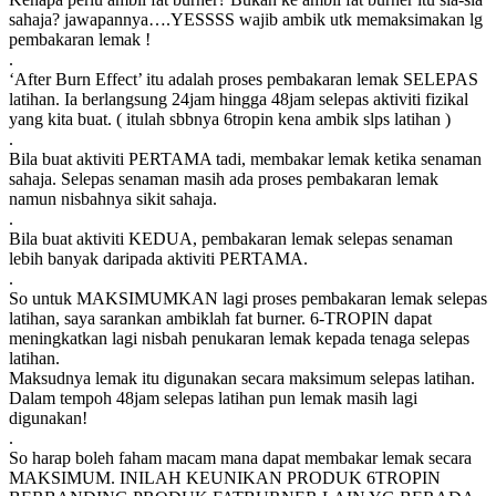
sahaja? jawapannya….YESSSS wajib ambik utk memaksimakan lg
pembakaran lemak !
.
‘After Burn Effect’ itu adalah proses pembakaran lemak SELEPAS
latihan. Ia berlangsung 24jam hingga 48jam selepas aktiviti fizikal
yang kita buat. ( itulah sbbnya 6tropin kena ambik slps latihan )
.
Bila buat aktiviti PERTAMA tadi, membakar lemak ketika senaman
sahaja. Selepas senaman masih ada proses pembakaran lemak
namun nisbahnya sikit sahaja.
.
Bila buat aktiviti KEDUA, pembakaran lemak selepas senaman
lebih banyak daripada aktiviti PERTAMA.
.
So untuk MAKSIMUMKAN lagi proses pembakaran lemak selepas
latihan, saya sarankan ambiklah fat burner. 6-TROPIN dapat
meningkatkan lagi nisbah penukaran lemak kepada tenaga selepas
latihan.
Maksudnya lemak itu digunakan secara maksimum selepas latihan.
Dalam tempoh 48jam selepas latihan pun lemak masih lagi
digunakan!
.
So harap boleh faham macam mana dapat membakar lemak secara
MAKSIMUM. INILAH KEUNIKAN PRODUK 6TROPIN