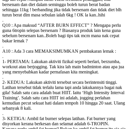
bersenam dan diet dalam seminggu boleh turun berat badan
sehingga 11kg ! berbanding jika tidak bersenam dan tidak diet blh
turun berat dlm masa sebulan ialah 6kg ! OK la kan..hihi
.
Q10 : Apa maksud “AFTER BURN EFFECT” ? Mengapa perlu
guna 6tropin selepas bersenam ? Biasanya produk lain kena guna
sebelum bersenam kan..Boleh bagi tips tak mcm mana nak cepat
bakar lemak ?
.
A10 : Ada 3 cara MEMAKSIMUMKAN pembakaran lemak :
.
1- PERTAMA: Lakukan aktiviti fizikal seperti berlari, berzumba,
workout atau berjogging. Tak kira lah main badminton atau apa jua
yang menyebabkan kadar pernafasan kita meningkat.
.
2- KEDUA: Lakukan aktiviti tersebut secara berintensiti tinggi.
Latihan tersebut tidak terlalu lama tapi anda lakukannya bagai nak
gila! Salah satu cara adalah buat HIIT. Iaitu ‘High Intensity Interval
Training’. Salah satu cara HIIT ini adalah, jogging perlahan
kemudian pecut sekuat hati dalam tempoh 10 hingga 20 saat. Ulang
sebanyak 8 kali.
.
3- KETIGA: Ambil fat burner selepas latihan. Fat burner yang
disyorkan kerana berkesan dan selamat adalah 6-TROPIN.
Kenapa perlu ambil fat burner? Bukan ke ambil fat burner itu sia-sia