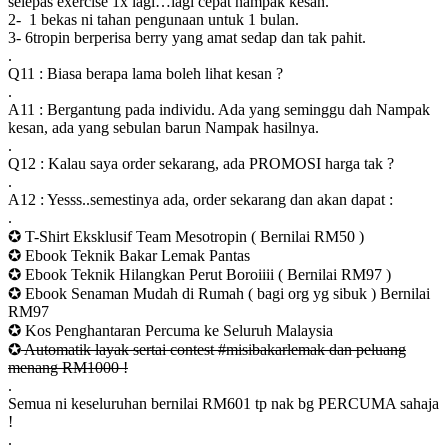
selepas exercise 1x lagi…lagi cepat nampak kesan.
2- 1 bekas ni tahan pengunaan untuk 1 bulan.
3- 6tropin berperisa berry yang amat sedap dan tak pahit.
.
Q11 : Biasa berapa lama boleh lihat kesan ?
.
A11 : Bergantung pada individu. Ada yang seminggu dah Nampak
kesan, ada yang sebulan barun Nampak hasilnya.
.
Q12 : Kalau saya order sekarang, ada PROMOSI harga tak ?
.
A12 : Yesss..semestinya ada, order sekarang dan akan dapat :
.
✪ T-Shirt Eksklusif Team Mesotropin ( Bernilai RM50 )
✪ Ebook Teknik Bakar Lemak Pantas
✪ Ebook Teknik Hilangkan Perut Boroiiii ( Bernilai RM97 )
✪ Ebook Senaman Mudah di Rumah ( bagi org yg sibuk ) Bernilai
RM97
✪ Kos Penghantaran Percuma ke Seluruh Malaysia
✪
Automatik layak sertai contest #misibakarlemak dan peluang
menang RM1000 !
.
Semua ni keseluruhan bernilai RM601 tp nak bg PERCUMA sahaja
!
.