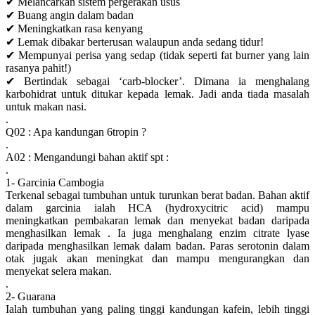
✔ Melancarkan sistem pergerakan usus
✔ Buang angin dalam badan
✔ Meningkatkan rasa kenyang
✔ Lemak dibakar berterusan walaupun anda sedang tidur!
✔ Mempunyai perisa yang sedap (tidak seperti fat burner yang lain
rasanya pahit!)
✔ Bertindak sebagai ‘carb-blocker’. Dimana ia menghalang
karbohidrat untuk ditukar kepada lemak. Jadi anda tiada masalah
untuk makan nasi.
.
Q02 : Apa kandungan 6tropin ?
.
A02 : Mengandungi bahan aktif spt :
.
1- Garcinia Cambogia
Terkenal sebagai tumbuhan untuk turunkan berat badan. Bahan aktif
dalam garcinia ialah HCA (hydroxycitric acid) mampu
meningkatkan pembakaran lemak dan menyekat badan daripada
menghasilkan lemak . Ia juga menghalang enzim citrate lyase
daripada menghasilkan lemak dalam badan. Paras serotonin dalam
otak jugak akan meningkat dan mampu mengurangkan dan
menyekat selera makan.
.
2- Guarana
Ialah tumbuhan yang paling tinggi kandungan kafein, lebih tinggi