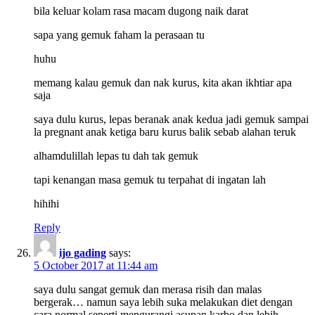
bila keluar kolam rasa macam dugong naik darat
sapa yang gemuk faham la perasaan tu
huhu
memang kalau gemuk dan nak kurus, kita akan ikhtiar apa
saja
saya dulu kurus, lepas beranak anak kedua jadi gemuk sampai
la pregnant anak ketiga baru kurus balik sebab alahan teruk
alhamdulillah lepas tu dah tak gemuk
tapi kenangan masa gemuk tu terpahat di ingatan lah
hihihi
Reply
ijo gading
says:
5 October 2017 at 11:44 am
saya dulu sangat gemuk dan merasa risih dan malas
bergerak… namun saya lebih suka melakukan diet dengan
cara normal seperti mengurangi asupan karbo dan lebih