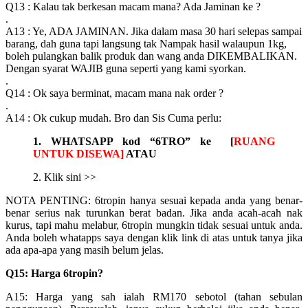
Q13 : Kalau tak berkesan macam mana? Ada Jaminan ke ?
.
A13 : Ye, ADA JAMINAN. Jika dalam masa 30 hari selepas sampai
barang, dah guna tapi langsung tak Nampak hasil walaupun 1kg,
boleh pulangkan balik produk dan wang anda DIKEMBALIKAN.
Dengan syarat WAJIB guna seperti yang kami syorkan.
.
Q14 : Ok saya berminat, macam mana nak order ?
.
A14 : Ok cukup mudah. Bro dan Sis Cuma perlu:
1. WHATSAPP kod “6TRO” ke [
RUANG
UNTUK DISEWA]
ATAU
2. Klik sini >>
NOTA PENTING: 6tropin hanya sesuai kepada anda yang benar-
benar serius nak turunkan berat badan. Jika anda acah-acah nak
kurus, tapi mahu melabur, 6tropin mungkin tidak sesuai untuk anda.
Anda boleh whatapps saya dengan klik link di atas untuk tanya jika
ada apa-apa yang masih belum jelas.
Q15: Harga 6tropin?
A15: Harga yang sah ialah RM170 sebotol (tahan sebulan