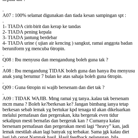
.
A07 : 100% selamat digunakan dan tiada kesan sampingan spt :
.
1- TIADA cirit-birit dan kerap ke tandas
2- TIADA pening kepala
3- TIADA jantung berdebar
4- TIADA urine ( ujian air kencing ) sangkut, ramai anggota badan
beruniform yg mencuba 6tropin.
.
Q08 : Ibu menyusu dan mengandung boleh guna tak ?
.
A08 : Ibu mengandung TIDAK boleh guna dan hanya ibu menyusu
anak yang berumur 7 bulan ke atas sahaja boleh guna 6tropin.
.
Q09 : Guna 6tropin ni wajib bersenam dan diet tak ?
.
A09 : TIDAK WAJIB. Mmg ramai yg tanya..kalau tak bersenam
mcm mana ? Boleh ke?berkesan ke? Jangan bimbang ianya tetap
berkesan sebab lemak yg bertukar kpd tenaga td akan dikeluarkan
melalui pernafasan dan pergerakan, kita bergerak even tidur
sekalipun mesti bernafas dan bergerak kan ? Cumanya kalau
bersenam pernafasan dan pergerakan mesti lagi “heavy” kan, jadi
lemak mestilah akan lagi banyak yg terbakar. Sama jgk kalau diet
lagi lah cepat Nampak hasil. Hasil feedback pelanggan, bila