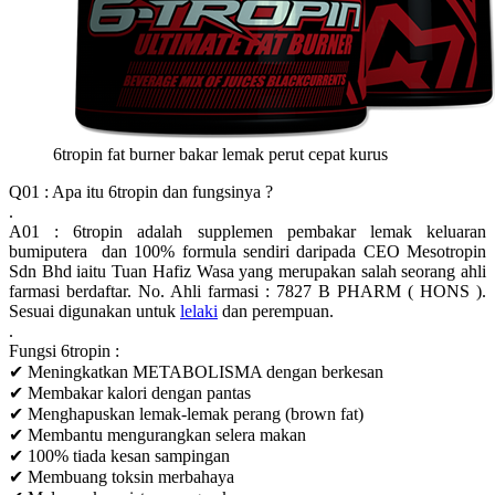
6tropin fat burner bakar lemak perut cepat kurus
Q01 : Apa itu 6tropin dan fungsinya ?
.
A01 : 6tropin adalah supplemen pembakar lemak keluaran
bumiputera dan 100% formula sendiri daripada CEO Mesotropin
Sdn Bhd iaitu Tuan Hafiz Wasa yang merupakan salah seorang ahli
farmasi berdaftar. No. Ahli farmasi : 7827 B PHARM ( HONS ).
Sesuai digunakan untuk
lelaki
dan perempuan.
.
Fungsi 6tropin :
✔ Meningkatkan METABOLISMA dengan berkesan
✔ Membakar kalori dengan pantas
✔ Menghapuskan lemak-lemak perang (brown fat)
✔ Membantu mengurangkan selera makan
✔ 100% tiada kesan sampingan
✔ Membuang toksin merbahaya