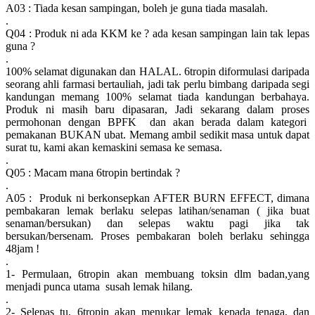
A03 : Tiada kesan sampingan, boleh je guna tiada masalah.
.
Q04 : Produk ni ada KKM ke ? ada kesan sampingan lain tak lepas
guna ?
.
100% selamat digunakan dan HALAL. 6tropin diformulasi daripada
seorang ahli farmasi bertauliah, jadi tak perlu bimbang daripada segi
kandungan memang 100% selamat tiada kandungan berbahaya.
Produk ni masih baru dipasaran, Jadi sekarang dalam proses
permohonan dengan BPFK dan akan berada dalam kategori
pemakanan BUKAN ubat. Memang ambil sedikit masa untuk dapat
surat tu, kami akan kemaskini semasa ke semasa.
.
Q05 : Macam mana 6tropin bertindak ?
.
A05 : Produk ni berkonsepkan AFTER BURN EFFECT, dimana
pembakaran lemak berlaku selepas latihan/senaman ( jika buat
senaman/bersukan) dan selepas waktu pagi jika tak
bersukan/bersenam. Proses pembakaran boleh berlaku sehingga
48jam !
.
1- Permulaan, 6tropin akan membuang toksin dlm badan,yang
menjadi punca utama susah lemak hilang.
.
2- Selepas tu, 6tropin akan menukar lemak kepada tenaga, dan