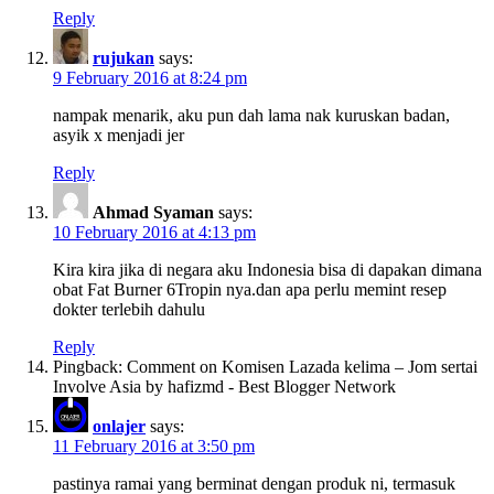
Reply
rujukan
says:
9 February 2016 at 8:24 pm
nampak menarik, aku pun dah lama nak kuruskan badan,
asyik x menjadi jer
Reply
Ahmad Syaman
says:
10 February 2016 at 4:13 pm
Kira kira jika di negara aku Indonesia bisa di dapakan dimana
obat Fat Burner 6Tropin nya.dan apa perlu memint resep
dokter terlebih dahulu
Reply
Pingback: Comment on Komisen Lazada kelima – Jom sertai
Involve Asia by hafizmd - Best Blogger Network
onlajer
says:
11 February 2016 at 3:50 pm
pastinya ramai yang berminat dengan produk ni, termasuk