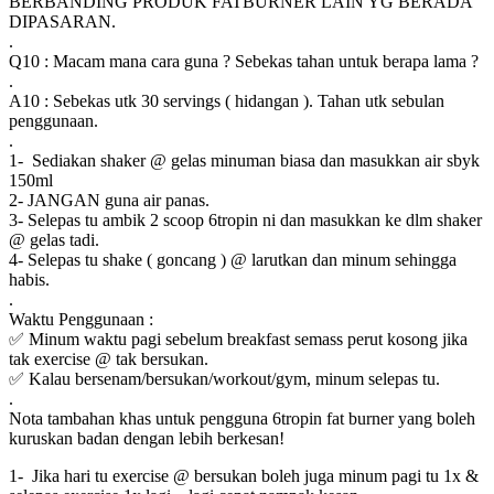
BERBANDING PRODUK FATBURNER LAIN YG BERADA
DIPASARAN.
.
Q10 : Macam mana cara guna ? Sebekas tahan untuk berapa lama ?
.
A10 : Sebekas utk 30 servings ( hidangan ). Tahan utk sebulan
penggunaan.
.
1- Sediakan shaker @ gelas minuman biasa dan masukkan air sbyk
150ml
2- JANGAN guna air panas.
3- Selepas tu ambik 2 scoop 6tropin ni dan masukkan ke dlm shaker
@ gelas tadi.
4- Selepas tu shake ( goncang ) @ larutkan dan minum sehingga
habis.
.
Waktu Penggunaan :
✅ Minum waktu pagi sebelum breakfast semass perut kosong jika
tak exercise @ tak bersukan.
✅ Kalau bersenam/bersukan/workout/gym, minum selepas tu.
.
Nota tambahan khas untuk pengguna 6tropin fat burner yang boleh
kuruskan badan dengan lebih berkesan!
1- Jika hari tu exercise @ bersukan boleh juga minum pagi tu 1x &