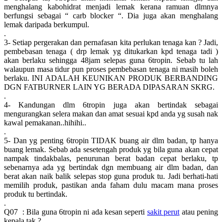
menghalang kabohidrat menjadi lemak kerana ramuan dlmnya
berfungsi sebagai “ carb blocker “. Dia juga akan menghalang
lemak daripada berkumpul.
.
3- Setiap pergerakan dan pernafasan kita perlukan tenaga kan ? Jadi,
pembebasan tenaga ( drp lemak yg ditukarkan kpd tenaga tadi )
akan berlaku sehingga 48jam selepas guna 6tropin. Sebab tu lah
walaupun masa tidur pun proses pembebasan tenaga ni masih boleh
berlaku. INI ADALAH KEUNIKAN PRODUK BERBANDING
DGN FATBURNER LAIN YG BERADA DIPASARAN SKRG.
.
4- Kandungan dlm 6tropin juga akan bertindak sebagai
mengurangkan selera makan dan amat sesuai kpd anda yg susah nak
kawal pemakanan..hihihi..
.
5- Dan yg penting 6tropin TIDAK buang air dlm badan, tp hanya
buang lemak. Sebab ada sesetengah produk yg bila guna akan cepat
nampak tindakbalas, penurunan berat badan cepat berlaku, tp
sebenarnya ada yg bertindak dgn membuang air dlm badan, dan
berat akan naik balik selepas stop guna produk tu. Jadi berhati-hati
memilih produk, pastikan anda faham dulu macam mana proses
produk tu bertindak.
.
Q07 : Bila guna 6tropin ni ada kesan seperti
sakit perut
atau pening
kepala tak ?