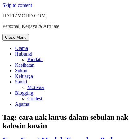
Skip to content
HAFIZMOHD.COM
Personal, Kerjaya & Affiliate
Close Menu
Utama
Hubungi
Biodata
Kesihatan
Sukan
Keluarga
Santai
Motivasi
Blogging
Contest
Agama
Tag:
cara nak kurus dalam sebulan nak
kahwin kawin