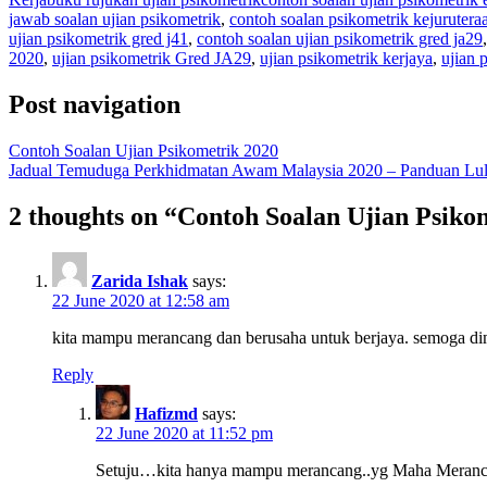
jawab soalan ujian psikometrik
,
contoh soalan psikometrik kejurutera
ujian psikometrik gred j41
,
contoh soalan ujian psikometrik gred ja29
2020
,
ujian psikometrik Gred JA29
,
ujian psikometrik kerjaya
,
ujian 
Post navigation
Contoh Soalan Ujian Psikometrik 2020
Jadual Temuduga Perkhidmatan Awam Malaysia 2020 – Panduan Lul
2 thoughts on “
Contoh Soalan Ujian Psiko
Zarida Ishak
says:
22 June 2020 at 12:58 am
kita mampu merancang dan berusaha untuk berjaya. semoga d
Reply
Hafizmd
says:
22 June 2020 at 11:52 pm
Setuju…kita hanya mampu merancang..yg Maha Merancang