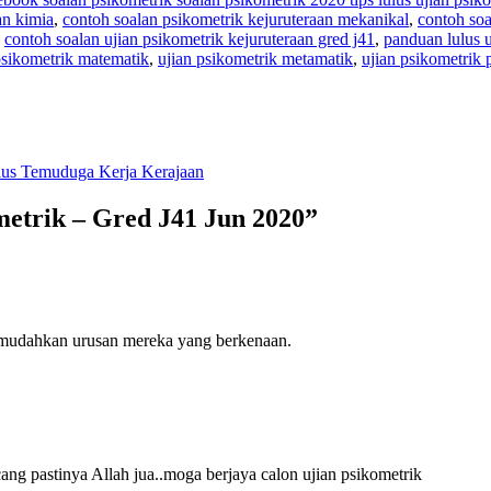
an kimia
,
contoh soalan psikometrik kejuruteraan mekanikal
,
contoh soa
,
contoh soalan ujian psikometrik kejuruteraan gred j41
,
panduan lulus u
psikometrik matematik
,
ujian psikometrik metamatik
,
ujian psikometrik 
us Temuduga Kerja Kerajaan
metrik – Gred J41 Jun 2020
”
imudahkan urusan mereka yang berkenaan.
 pastinya Allah jua..moga berjaya calon ujian psikometrik