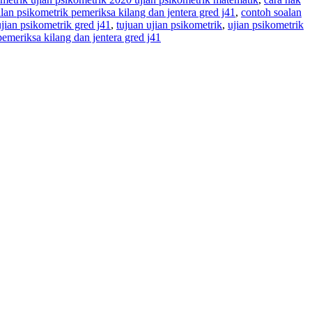
lan psikometrik pemeriksa kilang dan jentera gred j41
,
contoh soalan
jian psikometrik gred j41
,
tujuan ujian psikometrik
,
ujian psikometrik
pemeriksa kilang dan jentera gred j41