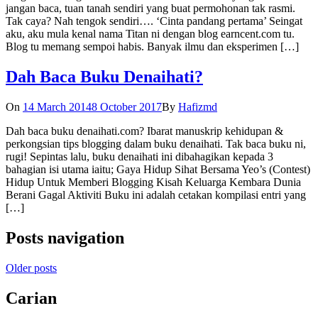
jangan baca, tuan tanah sendiri yang buat permohonan tak rasmi.
Tak caya? Nah tengok sendiri…. ‘Cinta pandang pertama’ Seingat
aku, aku mula kenal nama Titan ni dengan blog earncent.com tu.
Blog tu memang sempoi habis. Banyak ilmu dan eksperimen […]
Dah Baca Buku Denaihati?
On
14 March 2014
8 October 2017
By
Hafizmd
Dah baca buku denaihati.com? Ibarat manuskrip kehidupan &
perkongsian tips blogging dalam buku denaihati. Tak baca buku ni,
rugi! Sepintas lalu, buku denaihati ini dibahagikan kepada 3
bahagian isi utama iaitu; Gaya Hidup Sihat Bersama Yeo’s (Contest)
Hidup Untuk Memberi Blogging Kisah Keluarga Kembara Dunia
Berani Gagal Aktiviti Buku ini adalah cetakan kompilasi entri yang
[…]
Posts navigation
Older posts
Carian