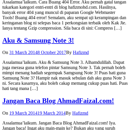
Assalamua’laikum. Cara Buang 404 Error. Aku pernah gatal tangan
tukarkan kategori entri-entri di blog hafizmohd.com. Hasilnya,
banyak error 404 yang muncul di paparan Google Webmaster
Tools! Buang 404 error! Semalam, aku sempat uji kerampingan dan
keringanan blog ni selepas baca 1 perkongsian terbaik oleh Kak Jie.
Ianya tentang Gzip compression. Sila baca di sini: Compress […]
Aku & Samsung Note 3!
On
31 March 2014
8 October 2017
By
Hafizmd
Assalamua’laikum. Aku & Samsung Note 3. Alhamdulillah. Dapat
juga merasa guna telefon pintar Samsung Note 3. Tak pernah boleh
mimpi menang hadiah segempak Samgsung Note 3! Puas hati guna
Samsung Note 3? Hampir nak masuk sebulan dah aku guna Note 3
ni. Secara kasarnya, aku boleh cakap memang cukup puas hati. Puas
hati tang mana […]
Jangan Baca Blog AhmadFaizal.com!
On
19 March 2014
19 March 2014
By
Hafizmd
Assalamua’laikum. Jangan Baca Blog AhmadFaizal.com! Iya.
Jangan baca! Ingat aku main-main ke? Bukan aku yang suruh