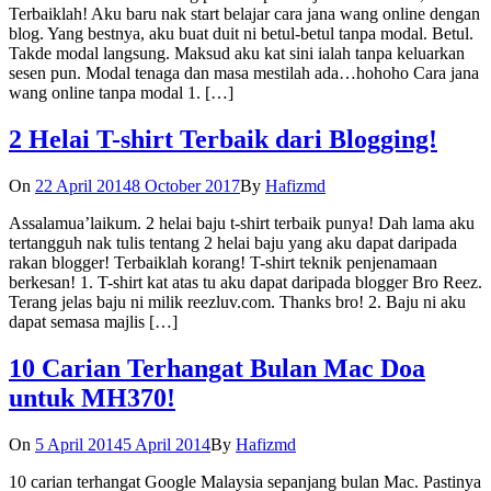
Terbaiklah! Aku baru nak start belajar cara jana wang online dengan
blog. Yang bestnya, aku buat duit ni betul-betul tanpa modal. Betul.
Takde modal langsung. Maksud aku kat sini ialah tanpa keluarkan
sesen pun. Modal tenaga dan masa mestilah ada…hohoho Cara jana
wang online tanpa modal 1. […]
2 Helai T-shirt Terbaik dari Blogging!
On
22 April 2014
8 October 2017
By
Hafizmd
Assalamua’laikum. 2 helai baju t-shirt terbaik punya! Dah lama aku
tertangguh nak tulis tentang 2 helai baju yang aku dapat daripada
rakan blogger! Terbaiklah korang! T-shirt teknik penjenamaan
berkesan! 1. T-shirt kat atas tu aku dapat daripada blogger Bro Reez.
Terang jelas baju ni milik reezluv.com. Thanks bro! 2. Baju ni aku
dapat semasa majlis […]
10 Carian Terhangat Bulan Mac Doa
untuk MH370!
On
5 April 2014
5 April 2014
By
Hafizmd
10 carian terhangat Google Malaysia sepanjang bulan Mac. Pastinya