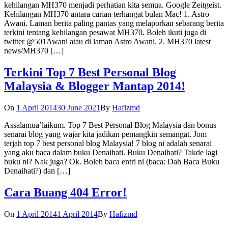
kehilangan MH370 menjadi perhatian kita semua. Google Zeitgeist.
Kehilangan MH370 antara carian terhangat bulan Mac! 1. Astro
Awani. Laman berita paling pantas yang melaporkan sebarang berita
terkini tentang kehilangan pesawat MH370. Boleh ikuti juga di
twitter @501Awani atau di laman Astro Awani. 2. MH370 latest
news/MH370 […]
Terkini Top 7 Best Personal Blog
Malaysia & Blogger Mantap 2014!
On
1 April 2014
30 June 2021
By
Hafizmd
Assalamua’laikum. Top 7 Best Personal Blog Malaysia dan bonus
senarai blog yang wajar kita jadikan pemangkin semangat. Jom
terjah top 7 best personal blog Malaysia! 7 blog ni adalah senarai
yang aku baca dalam buku Denaihati. Buku Denaihati? Takde lagi
buku ni? Nak juga? Ok. Boleh baca entri ni (baca: Dah Baca Buku
Denaihati?) dan […]
Cara Buang 404 Error!
On
1 April 2014
1 April 2014
By
Hafizmd