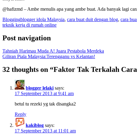
@hafizmd – Ambe menulis apa yang ambe buat. Ada banyak lagi carany
Blogging
blogger idola Malaysia
,
cara buat duit dengan blog
,
cara bua
teknik kerja di rumah online
Post navigation
Tahniah Harimau Muda A! Juara Pestabola Merdeka
Giliran Piala Malaysia:Terengganu vs Kelantan!
32 thoughts on “
Faktor Tak Terkalah Cara
blogger lelaki
says:
17 September 2013 at 9:41 am
betul tu rezeki yg tak disangka2
Reply
kakiblog
says:
17 September 2013 at 11:01 am