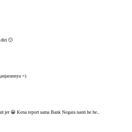
diri 🙂
ganjarannya =)
duit jer 😀 Kena report sama Bank Negara nanti he he..