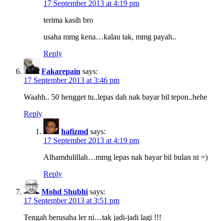
17 September 2013 at 4:19 pm
terima kasih bro
usaha mmg kena…kalau tak, mmg payah..
Reply
Fakarepain
says:
17 September 2013 at 3:46 pm
Waahh.. 50 hengget tu..lepas dah nak bayar bil tepon..hehe
Reply
hafizmd
says:
17 September 2013 at 4:19 pm
Alhamdulillah…mmg lepas nak bayar bil bulan ni =)
Reply
Mohd Shubhi
says:
17 September 2013 at 3:51 pm
Tengah berusaha ler ni…tak jadi-jadi lagi !!!