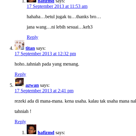
hafizmd
says:
17 September 2013 at 11:53 am
hahaha…betul jugak tu…thanks bro…
jana wang…ni lebih sesuai…keh3
Reply
titan
says:
17 September 2013 at 12:32 pm
hoho..tahniah pada yang menang.
Reply
azwan
says:
17 September 2013 at 2:41 pm
rezeki ada di mana-mana. kena usaha. kalau tak usaha mana nak
tahniah !
Reply
hafizmd
says: