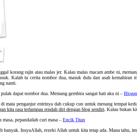
 Tinggal korang rajin atau malas jer. Kalau malas macam ambe ni, mem
masuk. Kalah tu cerita nombor dua, masuk dulu dan asah kemahiran me
ng nanti.
 pulak dapat nombor dua. Memang gembira sangat hati aku ni –
Blogge
i di mata penganjur entrinya dah cukup cun untuk menang tempat kedu
gan kita rasa terlampau rendah diri dengan blog sendiri
. Kalau bukan ki
ada masa, pepandailah curi masa –
Encik Titan
h banyak. InsyaAllah, rezeki Allah untuk kita tetap ada. Mana tahu, i