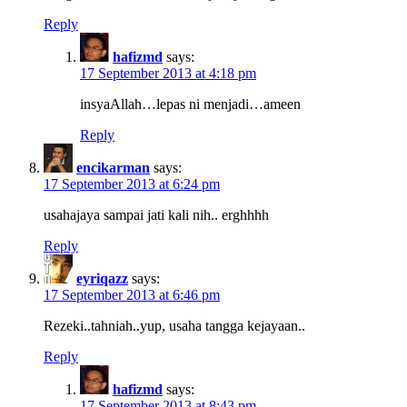
Reply
hafizmd
says:
17 September 2013 at 4:18 pm
insyaAllah…lepas ni menjadi…ameen
Reply
encikarman
says:
17 September 2013 at 6:24 pm
usahajaya sampai jati kali nih.. erghhhh
Reply
eyriqazz
says:
17 September 2013 at 6:46 pm
Rezeki..tahniah..yup, usaha tangga kejayaan..
Reply
hafizmd
says:
17 September 2013 at 8:43 pm