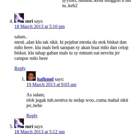
@yusri, hahaha..kena sunggoh ti lah
tu..keh2
suri
says:
18 March 2013 at 5:10 pm
salam..
mesti ,alan klu tak sikit. kt pejabat mestia da stok biskut dan
milo heee. klu mals beli sarapan sy akan buat milo dan celop
biskut. klu tahap gaban mals tu sy minum oat nesvita jer
campur milo heee
Reply
hafizmd
says:
19 March 2013 at 9:03 am
As salam,
elok jugak tuh.nestiva tu sedap woo..cuma mahal sikit
jer..hehe
Reply
suri
says:
18 March 2013 at 5:12 pm