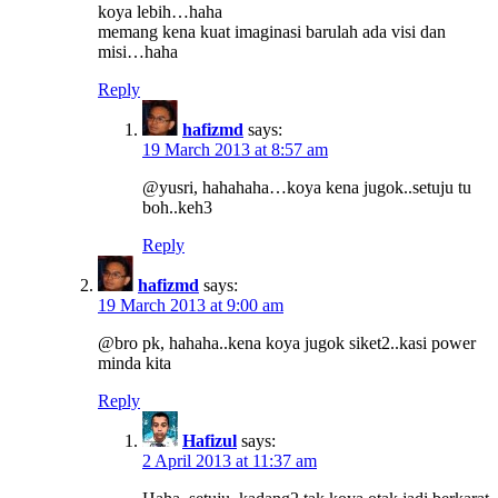
koya lebih…haha
memang kena kuat imaginasi barulah ada visi dan
misi…haha
Reply
hafizmd
says:
19 March 2013 at 8:57 am
@yusri, hahahaha…koya kena jugok..setuju tu
boh..keh3
Reply
hafizmd
says:
19 March 2013 at 9:00 am
@bro pk, hahaha..kena koya jugok siket2..kasi power
minda kita
Reply
Hafizul
says:
2 April 2013 at 11:37 am