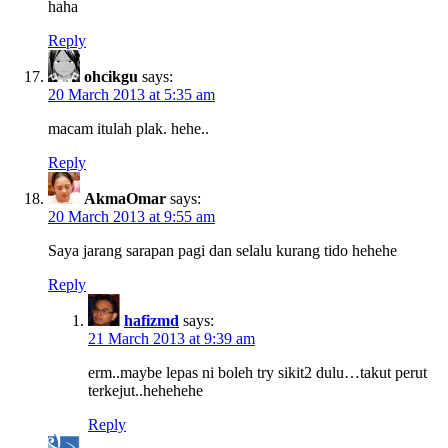
haha
Reply
ohcikgu
says:
20 March 2013 at 5:35 am
macam itulah plak. hehe..
Reply
AkmaOmar
says:
20 March 2013 at 9:55 am
Saya jarang sarapan pagi dan selalu kurang tido hehehe
Reply
hafizmd
says:
21 March 2013 at 9:39 am
erm..maybe lepas ni boleh try sikit2 dulu…takut perut
terkejut..hehehehe
Reply