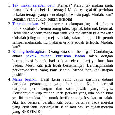
Tak makan sarapan pagi
. Kenapa? Kalau tak makan pagi,
mana nak dapat bekalan tenaga? Minda yang aktif, perlukan
bekalan tenaga yang mencukupi di waktu pagi. Mudah, kan?
Bekalan yang cukup, bukan terlebih!
Terlebih makan
. Makan secara melampau juga tidak bagus
untuk kesihatan. Semua orang tahu, tapi tak tahu nak beramal.
Betul tak? Macam mana nak tahu kita melampau bila makan?
Cubalah jeling orang meja sebelah, kalau pinggan kita penuh
sampai melimpah, itu maknanya kita sudah terlebih. Mudah,
kan?
Kurang berimaginasi
. Orang kata suka berangan. Contohnya,
antara
teknik mudah kuruskan badan
ialah dengan
berimaginasi bentuk badan kita selepas berjaya kuruskan
badan. Mesti kita jadi lebih bersemangat. Berimaginasilah
perkara-perkara yang baik sahaja! Minda perlukan suapan
positif!
Malas berfikir
. Hasil kerja yang bagus pastinya datang
daripada perancangan yang berkualiti. Kualiti terhasil
daripada perbincangan dan soal jawab yang bagus.
Contohnya cukup mudah. Ada perkara yang kita boleh buat
sendiri memaksa kita untuk berfikir menyelesaikan masalah.
Jika tak berjaya, barulah kita boleh bertanya pada mereka
yang lebih tahu. Bertanya itu salah satu hasil kejayaan mereka
yang BERFIKIR!