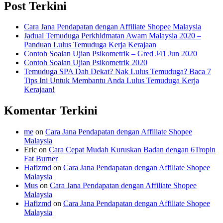
Post Terkini
Cara Jana Pendapatan dengan Affiliate Shopee Malaysia
Jadual Temuduga Perkhidmatan Awam Malaysia 2020 –
Panduan Lulus Temuduga Kerja Kerajaan
Contoh Soalan Ujian Psikometrik – Gred J41 Jun 2020
Contoh Soalan Ujian Psikometrik 2020
Temuduga SPA Dah Dekat? Nak Lulus Temuduga? Baca 7
Tips Ini Untuk Membantu Anda Lulus Temuduga Kerja
Kerajaan!
Komentar Terkini
me
on
Cara Jana Pendapatan dengan Affiliate Shopee
Malaysia
Eric
on
Cara Cepat Mudah Kuruskan Badan dengan 6Tropin
Fat Burner
Hafizmd
on
Cara Jana Pendapatan dengan Affiliate Shopee
Malaysia
Mus
on
Cara Jana Pendapatan dengan Affiliate Shopee
Malaysia
Hafizmd
on
Cara Jana Pendapatan dengan Affiliate Shopee
Malaysia