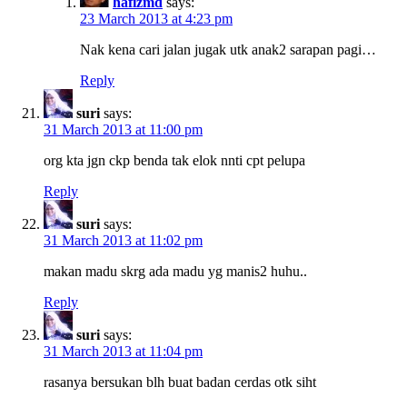
hafizmd
says:
23 March 2013 at 4:23 pm
Nak kena cari jalan jugak utk anak2 sarapan pagi…
Reply
suri
says:
31 March 2013 at 11:00 pm
org kta jgn ckp benda tak elok nnti cpt pelupa
Reply
suri
says:
31 March 2013 at 11:02 pm
makan madu skrg ada madu yg manis2 huhu..
Reply
suri
says:
31 March 2013 at 11:04 pm
rasanya bersukan blh buat badan cerdas otk siht