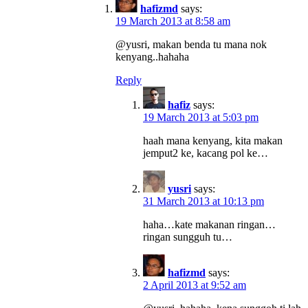
hafizmd
says:
19 March 2013 at 8:58 am
@yusri, makan benda tu mana nok
kenyang..hahaha
Reply
hafiz
says:
19 March 2013 at 5:03 pm
haah mana kenyang, kita makan
jemput2 ke, kacang pol ke…
yusri
says:
31 March 2013 at 10:13 pm
haha…kate makanan ringan…
ringan sungguh tu…
hafizmd
says:
2 April 2013 at 9:52 am