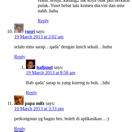
Haha..setuju..kadang2 tak koya otak jadi berkarat
pulak..Yusri hebat lalu komen dia.visi dan misi
nahh..haha
Reply
yusri
says:
19 March 2013 at 2:02 am
selalu miss sarap…qada’ dengan lunch sekali…huhu
Reply
hafizmd
says:
19 March 2013 at 8:58 am
Bab qada’ sarap tu yang kureng tu boh…hihi
Reply
papa mifz
says:
19 March 2013 at 3:33 pm
perkongsian yg bagus bro, boleh di aplikasikan…:)
Reply