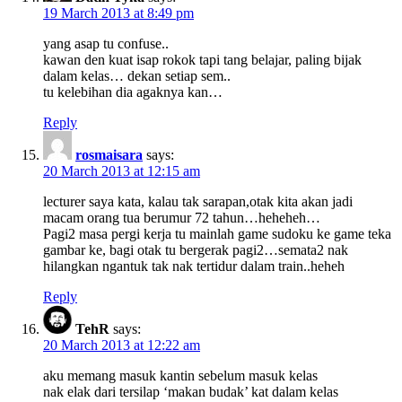
19 March 2013 at 8:49 pm
yang asap tu confuse..
kawan den kuat isap rokok tapi tang belajar, paling bijak
dalam kelas… dekan setiap sem..
tu kelebihan dia agaknya kan…
Reply
rosmaisara
says:
20 March 2013 at 12:15 am
lecturer saya kata, kalau tak sarapan,otak kita akan jadi
macam orang tua berumur 72 tahun…heheheh…
Pagi2 masa pergi kerja tu mainlah game sudoku ke game teka
gambar ke, bagi otak tu bergerak pagi2…semata2 nak
hilangkan ngantuk tak nak tertidur dalam train..heheh
Reply
TehR
says:
20 March 2013 at 12:22 am
aku memang masuk kantin sebelum masuk kelas
nak elak dari tersilap ‘makan budak’ kat dalam kelas