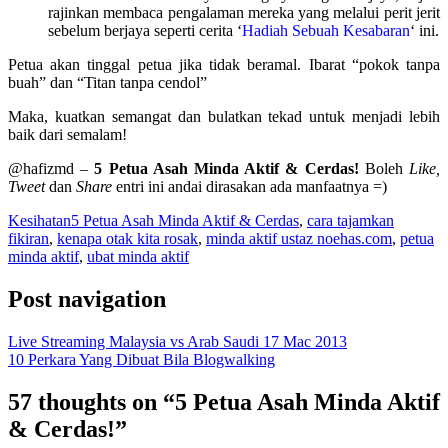
rajinkan membaca pengalaman mereka yang melalui perit jerit
sebelum berjaya seperti cerita ‘
Hadiah Sebuah Kesabaran
‘ ini.
Petua akan tinggal petua jika tidak beramal. Ibarat “pokok tanpa
buah” dan “Titan tanpa cendol”
Maka, kuatkan semangat dan bulatkan tekad untuk menjadi lebih
baik dari semalam!
@hafizmd –
5 Petua Asah Minda Aktif & Cerdas!
Boleh
Like,
Tweet
dan
Share
entri ini andai dirasakan ada manfaatnya =)
Kesihatan
5 Petua Asah Minda Aktif & Cerdas
,
cara tajamkan
fikiran
,
kenapa otak kita rosak
,
minda aktif ustaz noehas.com
,
petua
minda aktif
,
ubat minda aktif
Post navigation
Live Streaming Malaysia vs Arab Saudi 17 Mac 2013
10 Perkara Yang Dibuat Bila Blogwalking
57 thoughts on “
5 Petua Asah Minda Aktif
& Cerdas!
”