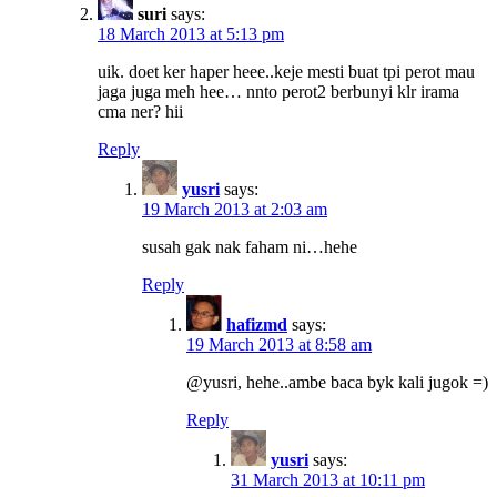
suri
says:
18 March 2013 at 5:13 pm
uik. doet ker haper heee..keje mesti buat tpi perot mau
jaga juga meh hee… nnto perot2 berbunyi klr irama
cma ner? hii
Reply
yusri
says:
19 March 2013 at 2:03 am
susah gak nak faham ni…hehe
Reply
hafizmd
says:
19 March 2013 at 8:58 am
@yusri, hehe..ambe baca byk kali jugok =)
Reply
yusri
says:
31 March 2013 at 10:11 pm