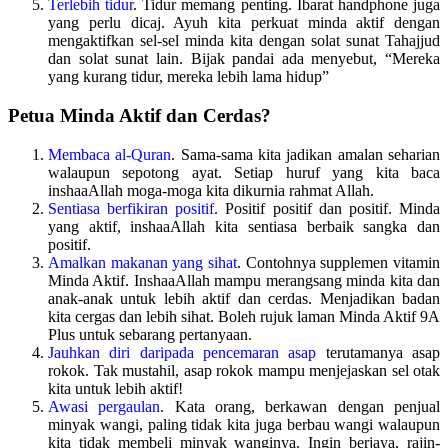
Terlebih tidur
. Tidur memang penting. Ibarat handphone juga
yang perlu dicaj. Ayuh kita perkuat minda aktif dengan
mengaktifkan sel-sel minda kita dengan solat sunat Tahajjud
dan solat sunat lain. Bijak pandai ada menyebut, “Mereka
yang kurang tidur, mereka lebih lama hidup”
Petua Minda Aktif dan Cerdas?
Membaca al-Quran
. Sama-sama kita jadikan amalan seharian
walaupun sepotong ayat. Setiap huruf yang kita baca
inshaaAllah moga-moga kita dikurnia rahmat Allah.
Sentiasa berfikiran positif
. Positif positif dan positif. Minda
yang aktif, inshaaAllah kita sentiasa berbaik sangka dan
positif.
Amalkan makanan yang sihat
. Contohnya supplemen vitamin
Minda Aktif. InshaaAllah mampu merangsang minda kita dan
anak-anak untuk lebih aktif dan cerdas. Menjadikan badan
kita cergas dan lebih sihat. Boleh rujuk laman Minda Aktif 9A
Plus untuk sebarang pertanyaan.
Jauhkan diri daripada pencemaran asap
terutamanya asap
rokok. Tak mustahil, asap rokok mampu menjejaskan sel otak
kita untuk lebih aktif!
Awasi pergaulan
. Kata orang, berkawan dengan penjual
minyak wangi, paling tidak kita juga berbau wangi walaupun
kita tidak membeli minyak wanginya. Ingin berjaya, rajin-