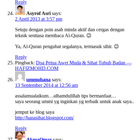
Reply
Asyrof Asri
says:
2 April 2013 at 3:57 pm
Setuju dengan poin asah minda aktif dan cergas dengan
teknik sentiasa membaca Al-Quran. 😉
Ya, Al-Quran pengubat segalanya, termasuk sihir. 😉
Reply
Pingback:
Doa Petua Awet Muda & Sihat Tubuh Badan —
HAFIZMOHD.COM
ummuhana
says:
13 September 2014 at 12:56 am
assalamualaikum…alhamdulillah tips bermanfaat…
saya seorang ummi yg inginkan yg terbaik untuk anak saya..
jemput ke blog saya
http://hanasihat.blogspot.com/
Reply
AkmaOmar
says: