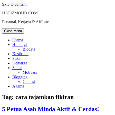
Skip to content
HAFIZMOHD.COM
Personal, Kerjaya & Affiliate
Close Menu
Utama
Hubungi
Biodata
Kesihatan
Sukan
Keluarga
Santai
Motivasi
Blogging
Contest
Agama
Tag:
cara tajamkan fikiran
5 Petua Asah Minda Aktif & Cerdas!