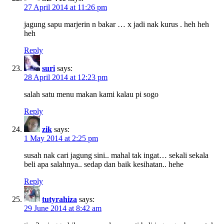
27 April 2014 at 11:26 pm
jagung sapu marjerin n bakar … x jadi nak kurus . heh heh
heh
Reply
suri
says:
28 April 2014 at 12:23 pm
salah satu menu makan kami kalau pi sogo
Reply
zik
says:
1 May 2014 at 2:25 pm
susah nak cari jagung sini.. mahal tak ingat… sekali sekala
beli apa salahnya.. sedap dan baik kesihatan.. hehe
Reply
tutyrahiza
says:
29 June 2014 at 8:42 am