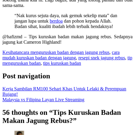
sama-sama.
“Nak kurus sejuta daya, nak gemuk sekelip mata” dan
jangan lupa untuk
berdoa
dan pohon kepada Allah.
Badan sihat, kualiti ibadah lebih terbaik hendaknya!
@hafizmd – Tips kuruskan badan makan jagung rebus. Sedapnya
jagung kat Cameron Highland!
Kesihatan
cara menguruskan badan dengan jagung rebus
,
cara
mudah kuruskan badan dengan jagung
,
resepi snek jagung rebus
,
tip
menguruskan badan
,
tips kuruskan badan
Post navigation
Kerja Sambilan RM100 Sehari Khas Untuk Lelaki & Perempuan
Bujang!
Malaysia vs Filipina Layan Live Streaming
56 thoughts on “
Tips Kuruskan Badan
Makan Jagung Rebus?
”