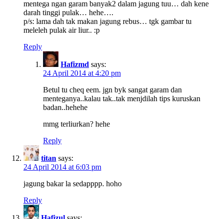
mentega ngan garam banyak2 dalam jagung tuu… dah kene
darah tinggi pulak… hehe….
p/s: lama dah tak makan jagung rebus… tgk gambar tu
meleleh pulak air liur.. :p
Reply
Hafizmd
says:
24 April 2014 at 4:20 pm
Betul tu cheq eem. jgn byk sangat garam dan
menteganya..kalau tak..tak menjdilah tips kuruskan
badan..hehehe
mmg terliurkan? hehe
Reply
titan
says:
24 April 2014 at 6:03 pm
jagung bakar la sedapppp. hoho
Reply
Hafizul
says: