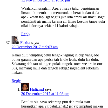
12 November 2017 at 10:36 pm
Waalaikumussalam. Apa yg saya tahu, penggunaan
limau utk membantu menurunkan berat badan tiada
apa2 kesan tapi sgt bagus jika kita ambil air limau sbgai
pengganti air manis kerana air limau kosong tanpa gula
nilai kalorinya sekitar 11 kalori sahaje.
Reply
Farha
says:
20 December 2017 at 9:03 am
Kalau dulu tempting betul tengok jagung in cup yang ade
butter garam dan apa perisa tah la die letak. dulu laa dulu.
Sekarang dah tau ni, ngeri pulak tengok. once we are in our
30s, memang mula dah tengok sebiji2 ingredient sebelum
makan.
Reply
Hafizmd
says:
20 December 2017 at 11:08 pm
Betul tu sis..saya sekarang pun dah mula start
kurangkan apa yg patut..anak2 jer yg tempting makan