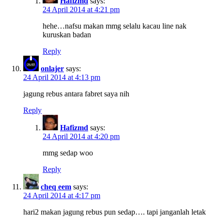
Hafizmd
says:
24 April 2014 at 4:21 pm
hehe…nafsu makan mmg selalu kacau line nak
kuruskan badan
Reply
onlajer
says:
24 April 2014 at 4:13 pm
jagung rebus antara fabret saya nih
Reply
Hafizmd
says:
24 April 2014 at 4:20 pm
mmg sedap woo
Reply
cheq eem
says:
24 April 2014 at 4:17 pm
hari2 makan jagung rebus pun sedap…. tapi janganlah letak