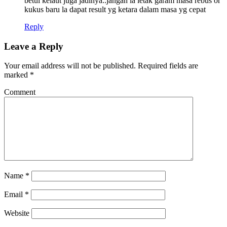
betul kelaut juga jadinya..jangan la letak garam masa rebus or
kukus baru la dapat result yg ketara dalam masa yg cepat
Reply
Leave a Reply
Your email address will not be published.
Required fields are
marked
*
Comment
Name
*
Email
*
Website