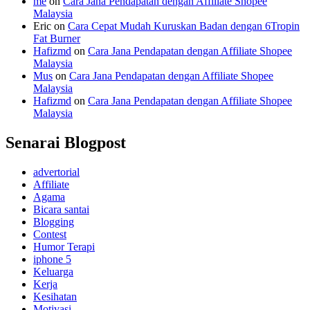
me
on
Cara Jana Pendapatan dengan Affiliate Shopee
Malaysia
Eric
on
Cara Cepat Mudah Kuruskan Badan dengan 6Tropin
Fat Burner
Hafizmd
on
Cara Jana Pendapatan dengan Affiliate Shopee
Malaysia
Mus
on
Cara Jana Pendapatan dengan Affiliate Shopee
Malaysia
Hafizmd
on
Cara Jana Pendapatan dengan Affiliate Shopee
Malaysia
Senarai Blogpost
advertorial
Affiliate
Agama
Bicara santai
Blogging
Contest
Humor Terapi
iphone 5
Keluarga
Kerja
Kesihatan
Motivasi