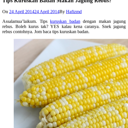
Tips Kuruskan Badan Makan Jagung Rebus?
On
24 April 2014
24 April 2014
By
Hafizmd
Assalamua’laikum. Tips
kuruskan badan
dengan makan jagung
rebus. Boleh kurus tak? YES kalau kena caranya. Snek jagung
rebus contohnya. Jom baca tips kuruskan badan.