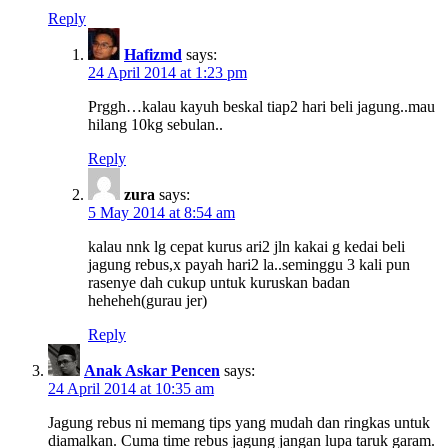
Reply
Hafizmd
says:
24 April 2014 at 1:23 pm
Prggh…kalau kayuh beskal tiap2 hari beli jagung..mau
hilang 10kg sebulan..
Reply
zura
says:
5 May 2014 at 8:54 am
kalau nnk lg cepat kurus ari2 jln kakai g kedai beli
jagung rebus,x payah hari2 la..seminggu 3 kali pun
rasenye dah cukup untuk kuruskan badan
heheheh(gurau jer)
Reply
Anak Askar Pencen
says:
24 April 2014 at 10:35 am
Jagung rebus ni memang tips yang mudah dan ringkas untuk
diamalkan. Cuma time rebus jagung jangan lupa taruk garam.