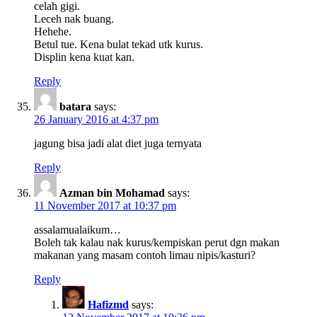
celah gigi.
Leceh nak buang.
Hehehe.
Betul tue. Kena bulat tekad utk kurus.
Displin kena kuat kan.
Reply
batara
says:
26 January 2016 at 4:37 pm
jagung bisa jadi alat diet juga ternyata
Reply
Azman bin Mohamad
says:
11 November 2017 at 10:37 pm
assalamualaikum…
Boleh tak kalau nak kurus/kempiskan perut dgn makan
makanan yang masam contoh limau nipis/kasturi?
Reply
Hafizmd
says: