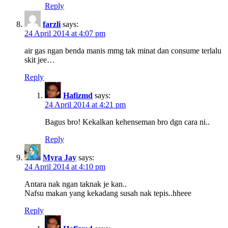
Reply
farzli
says:
24 April 2014 at 4:07 pm
air gas ngan benda manis mmg tak minat dan consume terlalu
skit jee…
Reply
Hafizmd
says:
24 April 2014 at 4:21 pm
Bagus bro! Kekalkan kehenseman bro dgn cara ni..
Reply
Myra Jay
says:
24 April 2014 at 4:10 pm
Antara nak ngan taknak je kan..
Nafsu makan yang kekadang susah nak tepis..hheee
Reply