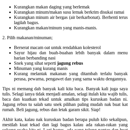
Kurangkan makan daging yang berlemak
Kurangkan minum/makan susu lemak berkrim disukai ramai
Kurangkan minum air bergas (air berkarbonat). Berhenti terus
lagilah bagus.
Kurangkan makan/minum yang manis-manis.
2. Pilih makanan/minuman;
Berserat macam oat untuk rendahkan kolesterol
Sayur hijau dan buah-buahan lebih banyak dalam menu
harian berbanding nasi
Snek yang sihat seperti
jagung rebus
Minuman yang kurang manis
Kurang melantak makanan yang ditambah terlalu banyak
perasa, pewarna, pengawet dan yang sama waktu dengannya.
Tips ni memang dah banyak kali kita baca. Banyak kali juga saya
tulis. Selagi ianya tidak menjadi amalan, selagi itulah kita wajib tulis,
baca dan kuatkan tekad untuk amalkan tips kuruskan badan ni.
Jagung rebus tu salah satu snek pilihan paling mudah nak buat kat
rumah. Beli jagung, rebus dan letak garam sikit. Siap!
Akhir kata, kalau nak kuruskan badan berapa puluh kilo sekalipun,
mestilah kuat tekad dan lagi bagus kalau ada rakan-rakan yang
sokong usaha kita ni. Lagi bagus, ada yang tolong pantau dan buat