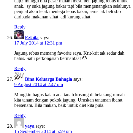
tiap2 minggu bila pasar malam mesti beli jagung rebus untuk
anak.. sy suka jagung bakar tapi bila mengenangkan selalunya
penjual akan letak mentega lepas bakar, terus tak beli sbb
daripada makanan sihat jadi kurang sihat
Reply
Ezlaila
says:
17 July 2014 at 12:31 pm
Jagung rebus memang favorite saya. Krit-krit tak sedar dah
habis. Satu perkongsian bermanfaat 🙂
Reply
Bina Keluarga Bahagia
says:
9 August 2014 at 2:47 pm
Mungkin bagus kalau ada tanah kosong di belakang rumah
kita tanam dengan pokok jagung. Uruskan tanaman ibarat
bersenam. Bila makan, baik untuk diet kita pula.
Reply
yaya
says:
15 September 2014 at 5:59 pm