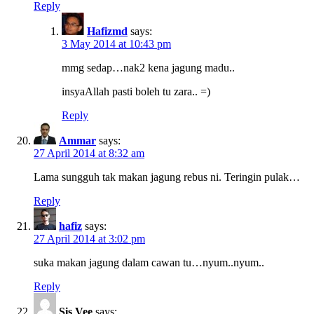
Reply
Hafizmd
says:
3 May 2014 at 10:43 pm
mmg sedap…nak2 kena jagung madu..
insyaAllah pasti boleh tu zara.. =)
Reply
Ammar
says:
27 April 2014 at 8:32 am
Lama sungguh tak makan jagung rebus ni. Teringin pulak…
Reply
hafiz
says:
27 April 2014 at 3:02 pm
suka makan jagung dalam cawan tu…nyum..nyum..
Reply
Sis Vee
says: