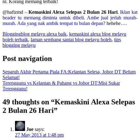
ni. Korang memang terbaik!
@hafizmd –
Kemaskini Alexa Selepas 2 Bulan 26 Hari
.
Iklan kat
header tu memang diminta untuk dibeli. Ambe jual jerlah murah-
murah. Ada yang nak ambik tempat tu bulan depan?
hehehe….
Blogging
blog melayu alexa baik
,
kemaskini alexa blog melayu
boleh terbaik
,
laman sembang santai blog melayu boleh
,
tips
blogging melayu
Post navigation
Separuh Akhir Pertama Piala FA:Kelantan Selesa, Johor DT Belum
Selamat!
Terengganu vs Kelantan & Pahang vs Johor DT:Misi Sukar
Terengganu!
49 thoughts on “
Kemaskini Alexa Selepas
2 Bulan 26 Hari
”
Joe
says:
27 May 2013 at 1:48 pm