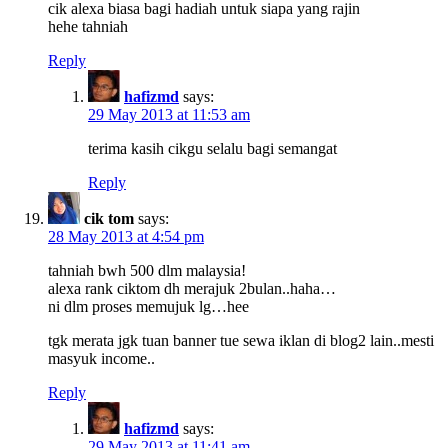
cik alexa biasa bagi hadiah untuk siapa yang rajin
hehe tahniah
Reply
hafizmd
says:
29 May 2013 at 11:53 am
terima kasih cikgu selalu bagi semangat
Reply
cik tom
says:
28 May 2013 at 4:54 pm
tahniah bwh 500 dlm malaysia!
alexa rank ciktom dh merajuk 2bulan..haha…
ni dlm proses memujuk lg…hee
tgk merata jgk tuan banner tue sewa iklan di blog2 lain..mesti
masyuk income..
Reply
hafizmd
says:
29 May 2013 at 11:41 am