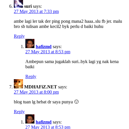
suri
says:
27 May 2013 at 7:33 pm
ambe lagi ler tak der ping pong mana2 haaa..slu fb jer. malu
bro sb tulisan ambe kecil2 byk perlu d baiki huhu
Reply
hafizmd
says:
27 May 2013 at 8:53 pm
Ambepun sama jugaklah suri..byk lagi yg nak kena
baiki
Reply
MDHAFiZ.NET
says:
27 May 2013 at 8:00 pm
blog tuan lg hebat dr saya punya 🙂
Reply
hafizmd
says:
27 May 2013 at 8:53 pm