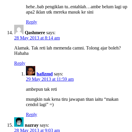
hehe..bab pengiklan tu..entahlah…ambe belum lagi up
apa2 iklan utk mereka masuk ke sini
Reply
Qashmere
says:
28 May 2013 at 8:14 am
Alamak. Tak reti lah memenda camni. Tolong ajar boleh?
Hahaha
Reply
hafizmd
says:
29 May 2013 at 11:59 am
ambepun tak reti
mungkin nak kena tiru jawapan titan iaitu “makan
cendol lagi” =)
Reply
nazray
says:
28 May 2013 at 9:03 am