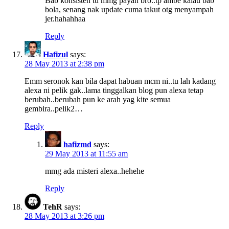
Bab konsisten tu mmg payah bro..tp ambe kalau bab
bola, senang nak update cuma takut otg menyampah
jer.hahahhaa
Reply
Hafizul
says:
28 May 2013 at 2:38 pm
Emm seronok kan bila dapat habuan mcm ni..tu lah kadang
alexa ni pelik gak..lama tinggalkan blog pun alexa tetap
berubah..berubah pun ke arah yag kite semua
gembira..pelik2…
Reply
hafizmd
says:
29 May 2013 at 11:55 am
mmg ada misteri alexa..hehehe
Reply
TehR
says:
28 May 2013 at 3:26 pm