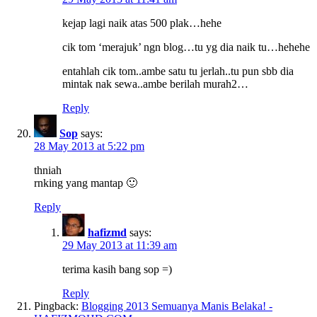
kejap lagi naik atas 500 plak…hehe
cik tom ‘merajuk’ ngn blog…tu yg dia naik tu…hehehe
entahlah cik tom..ambe satu tu jerlah..tu pun sbb dia
mintak nak sewa..ambe berilah murah2…
Reply
Sop
says:
28 May 2013 at 5:22 pm
thniah
rnking yang mantap 🙂
Reply
hafizmd
says:
29 May 2013 at 11:39 am
terima kasih bang sop =)
Reply
Pingback:
Blogging 2013 Semuanya Manis Belaka! -