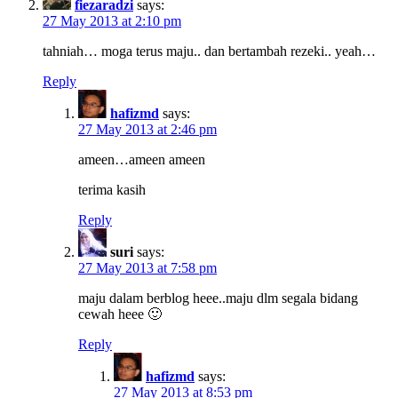
fiezaradzi
says:
27 May 2013 at 2:10 pm
tahniah… moga terus maju.. dan bertambah rezeki.. yeah…
Reply
hafizmd
says:
27 May 2013 at 2:46 pm
ameen…ameen ameen
terima kasih
Reply
suri
says:
27 May 2013 at 7:58 pm
maju dalam berblog heee..maju dlm segala bidang
cewah heee 🙂
Reply
hafizmd
says:
27 May 2013 at 8:53 pm