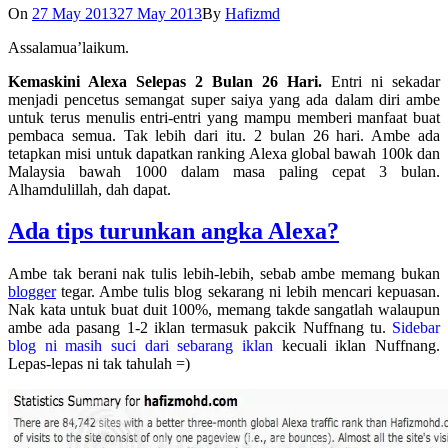
On
27 May 2013
27 May 2013
By
Hafizmd
Assalamua’laikum.
Kemaskini Alexa Selepas 2 Bulan 26 Hari.
Entri ni sekadar
menjadi pencetus semangat super saiya yang ada dalam diri ambe
untuk terus menulis entri-entri yang mampu memberi manfaat buat
pembaca semua. Tak lebih dari itu. 2 bulan 26 hari. Ambe ada
tetapkan misi untuk dapatkan ranking Alexa global bawah 100k dan
Malaysia bawah 1000 dalam masa paling cepat 3 bulan.
Alhamdulillah, dah dapat.
Ada tips turunkan angka Alexa?
Ambe tak berani nak tulis lebih-lebih, sebab ambe memang bukan
blogger
tegar. Ambe tulis blog sekarang ni lebih mencari kepuasan.
Nak kata untuk buat duit 100%, memang takde sangatlah walaupun
ambe ada pasang 1-2 iklan termasuk pakcik Nuffnang tu.
Sidebar
blog ni masih suci dari sebarang iklan
kecuali iklan Nuffnang.
Lepas-lepas ni tak tahulah =)