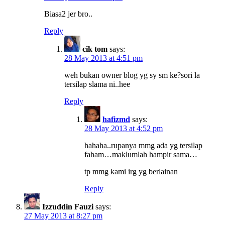
Biasa2 jer bro..
Reply
cik tom
says:
28 May 2013 at 4:51 pm
weh bukan owner blog yg sy sm ke?sori la
tersilap slama ni..hee
Reply
hafizmd
says:
28 May 2013 at 4:52 pm
hahaha..rupanya mmg ada yg tersilap
faham…maklumlah hampir sama…
tp mmg kami irg yg berlainan
Reply
Izzuddin Fauzi
says:
27 May 2013 at 8:27 pm