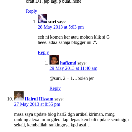
orait DT, jap lagi p buat..hehe
Reply
suri
says:
28 May 2013 at 5:03 pm
eeh ni komen ker atau mohon klik si G
heee..ada2 sahaja blogger ini 🙂
Reply
hafizmd
says:
29 May 2013 at 11:40 am
@suri, 2 + 1…boleh jer
Reply
Hairul Hissam
says:
27 May 2013 at 8:55 pm
masa saya update blog hari2 dgn artikel kiriman, mmg
ranking alexa turun giler.. tapi lepas kembali update seminggu
sekali, kembalilah rankingnya kpd asal…