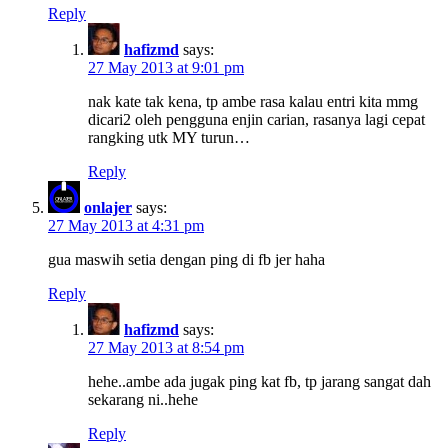
Reply
hafizmd
says:
27 May 2013 at 9:01 pm
nak kate tak kena, tp ambe rasa kalau entri kita mmg
dicari2 oleh pengguna enjin carian, rasanya lagi cepat
rangking utk MY turun…
Reply
onlajer
says:
27 May 2013 at 4:31 pm
gua maswih setia dengan ping di fb jer haha
Reply
hafizmd
says:
27 May 2013 at 8:54 pm
hehe..ambe ada jugak ping kat fb, tp jarang sangat dah
sekarang ni..hehe
Reply