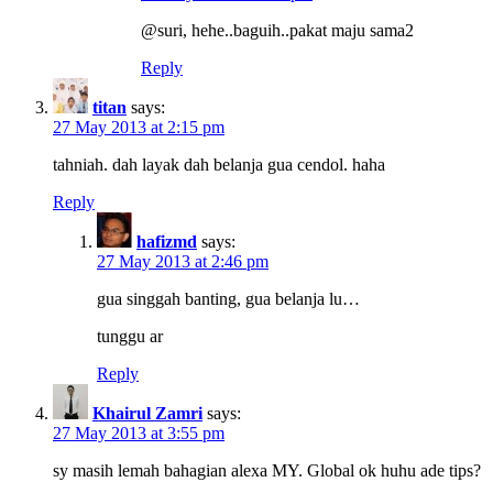
@suri, hehe..baguih..pakat maju sama2
Reply
titan
says:
27 May 2013 at 2:15 pm
tahniah. dah layak dah belanja gua cendol. haha
Reply
hafizmd
says:
27 May 2013 at 2:46 pm
gua singgah banting, gua belanja lu…
tunggu ar
Reply
Khairul Zamri
says:
27 May 2013 at 3:55 pm
sy masih lemah bahagian alexa MY. Global ok huhu ade tips?