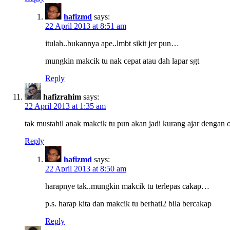
hafizmd
says:
22 April 2013 at 8:51 am
itulah..bukannya ape..lmbt sikit jer pun…
mungkin makcik tu nak cepat atau dah lapar sgt
Reply
hafizrahim
says:
22 April 2013 at 1:35 am
tak mustahil anak makcik tu pun akan jadi kurang ajar dengan o
Reply
hafizmd
says:
22 April 2013 at 8:50 am
harapnye tak..mungkin makcik tu terlepas cakap…
p.s. harap kita dan makcik tu berhati2 bila bercakap
Reply