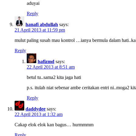
aduyai
Reply
hanafi abdullah
says:
21 April 2013 at 11:59 pm
mulut paling susah mau kontrol …ianya bermula dalam hati..kala
Reply
hafizmd
says:
22 April 2013 at 8:51 am
betul tu..sama2 kita jaga hati
p.s. itulah niat sebenar ambe ceritakan entri ni..moga2 kit
Reply
daddydee
says:
22 April 2013 at 1:32 am
Cakap elok elok kan bagus… hurmmmm
Reply