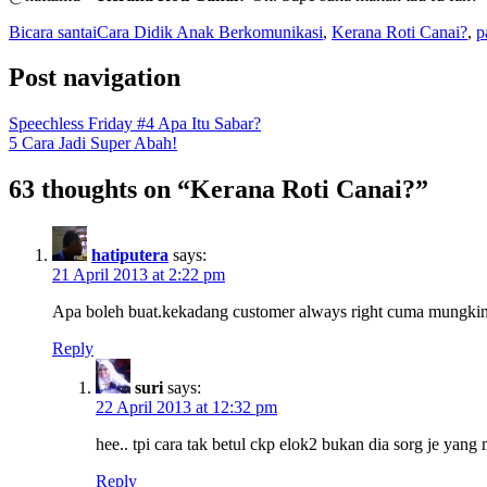
Bicara santai
Cara Didik Anak Berkomunikasi
,
Kerana Roti Canai?
,
p
Post navigation
Speechless Friday #4 Apa Itu Sabar?
5 Cara Jadi Super Abah!
63 thoughts on “
Kerana Roti Canai?
”
hatiputera
says:
21 April 2013 at 2:22 pm
Apa boleh buat.kekadang customer always right cuma mungkin c
Reply
suri
says:
22 April 2013 at 12:32 pm
hee.. tpi cara tak betul ckp elok2 bukan dia sorg je ya
Reply