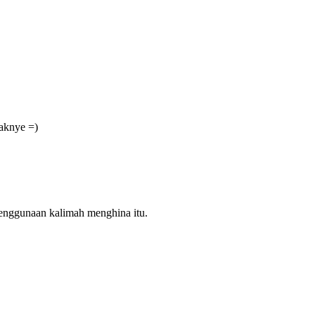
gaknye =)
 penggunaan kalimah menghina itu.