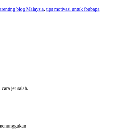
arenting blog Malaysia
,
tips motivasi untuk ibubapa
ara jer salah.
ng menunggukan