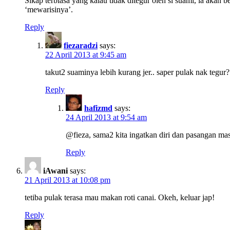
Sikap terbiasa yang kalau tidak ditegur oleh si suami, ia akan
‘mewarisinya’.
Reply
fiezaradzi
says:
22 April 2013 at 9:45 am
takut2 suaminya lebih kurang jer.. saper pulak nak tegu
Reply
hafizmd
says:
24 April 2013 at 9:54 am
@fieza, sama2 kita ingatkan diri dan pasangan ma
Reply
iAwani
says:
21 April 2013 at 10:08 pm
tetiba pulak terasa mau makan roti canai. Okeh, keluar jap!
Reply