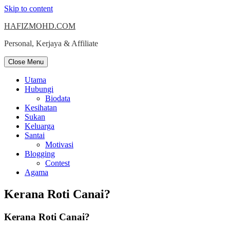
Skip to content
HAFIZMOHD.COM
Personal, Kerjaya & Affiliate
Close Menu
Utama
Hubungi
Biodata
Kesihatan
Sukan
Keluarga
Santai
Motivasi
Blogging
Contest
Agama
Kerana Roti Canai?
Kerana Roti Canai?