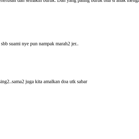
 berterusan dan semakin buruk. Dan yang paling buruk bila si anak men
r? sbb suami nye pun nampak marah2 jer..
sing2..sama2 juga kita amalkan doa utk sabar