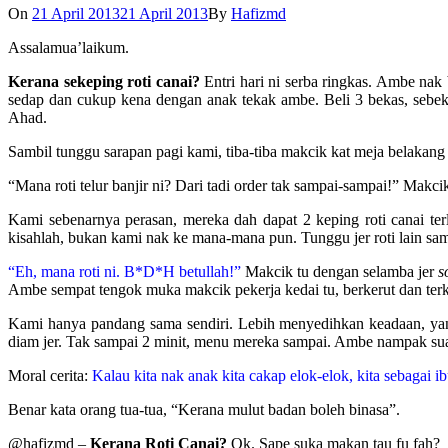
On
21 April 2013
21 April 2013
By
Hafizmd
Assalamua’laikum.
Kerana sekeping roti canai?
Entri hari ni serba ringkas. Ambe nak 
sedap dan cukup kena dengan anak tekak ambe. Beli 3 bekas, sebek
Ahad.
Sambil tunggu sarapan pagi kami, tiba-tiba makcik kat meja belakang 
“Mana roti telur banjir ni? Dari tadi order tak sampai-sampai!” Makc
Kami sebenarnya perasan, mereka dah dapat 2 keping roti canai ter
kisahlah, bukan kami nak ke mana-mana pun. Tunggu jer roti lain sam
“Eh, mana roti ni. B*D*H betullah!”
Makcik tu dengan selamba jer
s
Ambe sempat tengok muka makcik pekerja kedai tu, berkerut dan terk
Kami hanya pandang sama sendiri. Lebih menyedihkan keadaan, yan
diam jer. Tak sampai 2 minit, menu mereka sampai. Ambe nampak sua
Moral cerita:
Kalau kita nak anak kita cakap elok-elok, kita sebagai 
Benar kata orang tua-tua, “Kerana mulut badan boleh binasa”.
@hafizmd –
Kerana Roti Canai?
Ok. Sape suka makan tau fu fah?