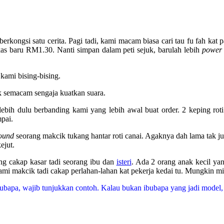
berkongsi satu cerita. Pagi tadi, kami macam biasa cari tau fu fah kat
as baru RM1.30. Nanti simpan dalam peti sejuk, barulah lebih
power
kami bising-bising.
ik semacam sengaja kuatkan suara.
lebih dulu berbanding kami yang lebih awal buat order. 2 keping rot
pai.
ound
seorang makcik tukang hantar roti canai. Agaknya dah lama tak j
ejut.
g cakap kasar tadi seorang ibu dan
isteri
. Ada 2 orang anak kecil ya
mi makcik tadi cakap perlahan-lahan kat pekerja kedai tu. Mungkin m
ibubapa, wajib tunjukkan contoh. Kalau bukan ibubapa yang jadi model, 