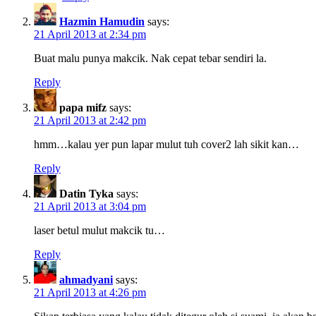
Hazmin Hamudin
says:
21 April 2013 at 2:34 pm
Buat malu punya makcik. Nak cepat tebar sendiri la.
Reply
papa mifz
says:
21 April 2013 at 2:42 pm
hmm…kalau yer pun lapar mulut tuh cover2 lah sikit kan…
Reply
Datin Tyka
says:
21 April 2013 at 3:04 pm
laser betul mulut makcik tu…
Reply
ahmadyani
says:
21 April 2013 at 4:26 pm