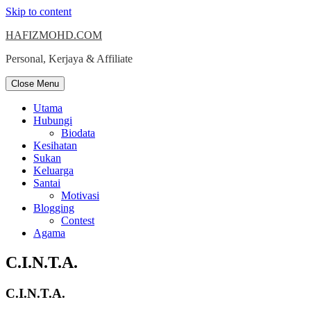
Skip to content
HAFIZMOHD.COM
Personal, Kerjaya & Affiliate
Close Menu
Utama
Hubungi
Biodata
Kesihatan
Sukan
Keluarga
Santai
Motivasi
Blogging
Contest
Agama
C.I.N.T.A.
C.I.N.T.A.