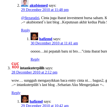
akubiomed
says:
29 December 2010 at 11:48 pm
@fiezaradzi
, Cinta juga ibarat investment bursa saham
.-= akubiomed´s last blog ..Keputusan akhir kedua Piala
Reply
hafizmd
says:
30 December 2010 at 11:41 am
ooooo…ini pepatah baru ni bro…”cinta ibarat bur
Reply
intankuterpilih
says:
28 December 2010 at 2:12 pm
wow… sungguh mengasyikkan baca entry cinta ni… bagus2, 
.-= intankuterpilih´s last blog ..Seharian Aku Mengerjakan =-.
Reply
hafizmd
says:
29 December 2010 at 10:42 am