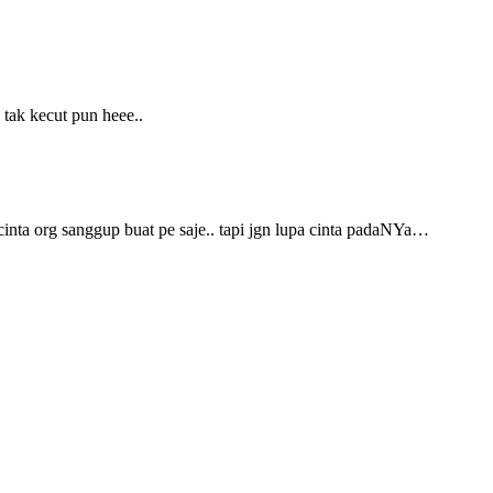
 tak kecut pun heee..
 cinta org sanggup buat pe saje.. tapi jgn lupa cinta padaNYa…
…