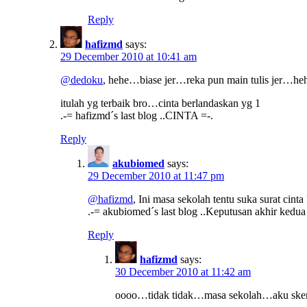
Reply
hafizmd
says:
29 December 2010 at 10:41 am
@dedoku
, hehe…biase jer…reka pun main tulis jer…heh
itulah yg terbaik bro…cinta berlandaskan yg 1
.-= hafizmd´s last blog ..CINTA =-.
Reply
akubiomed
says:
29 December 2010 at 11:47 pm
@hafizmd
, Ini masa sekolah tentu suka surat cin
.-= akubiomed´s last blog ..Keputusan akhir kedu
Reply
hafizmd
says:
30 December 2010 at 11:42 am
oooo…tidak tidak…masa sekolah…aku sk