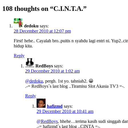
108 thoughts on “
C.I.N.T.A.
”
dedoku
says:
28 December 2010 at 12:07 pm
First! hehe.. Cayalah bro..puitis n syahdu lagi entri ni. Yup2..
hidup kita.
Reply
RedBoys
says:
29 December 2010 at 1:02 am
@dedoku
, pergh. 1st yo. tahniah2. 😀
.-= RedBoys´s last blog ..Tiramisu Slot Akasia TV3 =-.
Reply
hafizmd
says:
29 December 2010 at 10:41 am
@RedBoys
, hhehe…terima kasih sudi singgah da
.-= hafizmd´s last blog ..CINTA =-.