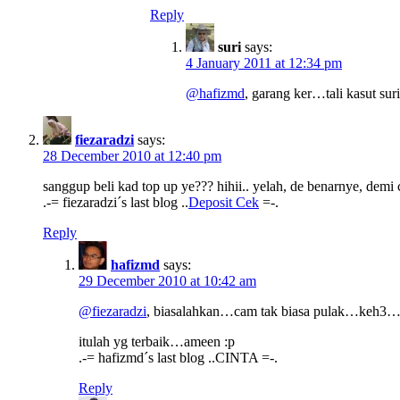
Reply
suri
says:
4 January 2011 at 12:34 pm
@hafizmd
, garang ker…tali kasut suri
fiezaradzi
says:
28 December 2010 at 12:40 pm
sanggup beli kad top up ye??? hihii.. yelah, de benarnye, demi
.-= fiezaradzi´s last blog ..
Deposit Cek
=-.
Reply
hafizmd
says:
29 December 2010 at 10:42 am
@fiezaradzi
, biasalahkan…cam tak biasa pulak…keh3
itulah yg terbaik…ameen :p
.-= hafizmd´s last blog ..CINTA =-.
Reply