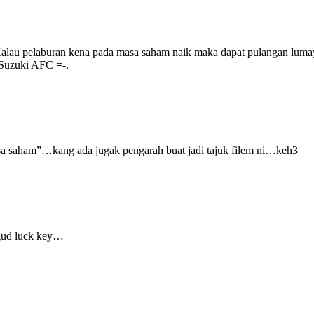
. Kalau pelaburan kena pada masa saham naik maka dapat pulangan lum
 Suzuki AFC =-.
sa saham”…kang ada jugak pengarah buat jadi tajuk filem ni…keh3
gud luck key…