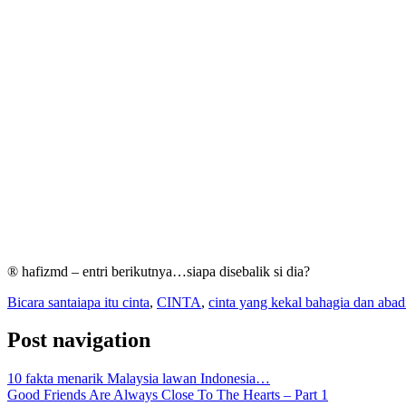
® hafizmd – entri berikutnya…siapa disebalik si dia?
Bicara santai
apa itu cinta
,
CINTA
,
cinta yang kekal bahagia dan abad
Post navigation
10 fakta menarik Malaysia lawan Indonesia…
Good Friends Are Always Close To The Hearts – Part 1