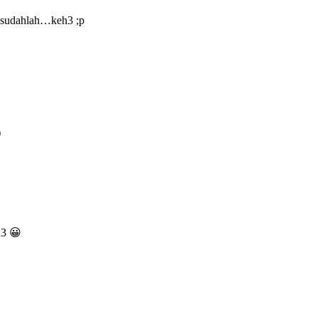
k sudahlah…keh3 ;p
)
h3 😀