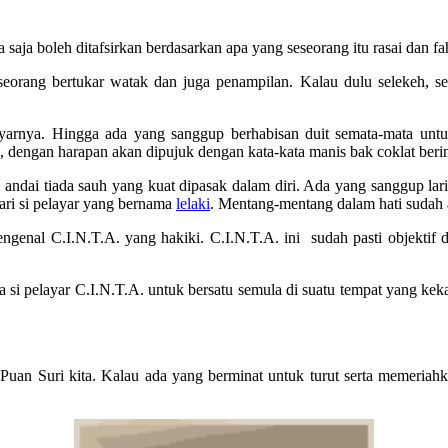
 saja boleh ditafsirkan berdasarkan apa yang seseorang itu rasai dan f
orang bertukar watak dan juga penampilan. Kalau dulu selekeh, sek
ayarnya. Hingga ada yang sanggup berhabisan duit semata-mata untuk
, dengan harapan akan dipujuk dengan kata-kata manis bak coklat beri
 andai tiada sauh yang kuat dipasak dalam diri. Ada yang sanggup lar
dari si pelayar yang bernama
lelaki
. Mentang-mentang dalam hati sudah 
mengenal C.I.N.T.A. yang hakiki. C.I.N.T.A. ini sudah pasti objekti
 pelayar C.I.N.T.A. untuk bersatu semula di suatu tempat yang kekal
Puan Suri kita. Kalau ada yang berminat untuk turut serta memeriah