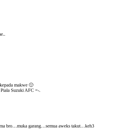
e..
ta kepada makwe 🙂
a Piala Suzuki AFC =-.
ema bro…muka garang…semua aweks takut…keh3