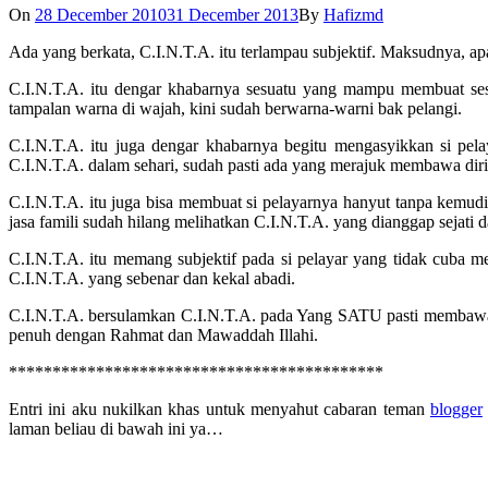
On
28 December 2010
31 December 2013
By
Hafizmd
Ada yang berkata, C.I.N.T.A. itu terlampau subjektif. Maksudnya, apa
C.I.N.T.A. itu dengar khabarnya sesuatu yang mampu membuat sese
tampalan warna di wajah, kini sudah berwarna-warni bak pelangi.
C.I.N.T.A. itu juga dengar khabarnya begitu mengasyikkan si pel
C.I.N.T.A. dalam sehari, sudah pasti ada yang merajuk membawa diri
C.I.N.T.A. itu juga bisa membuat si pelayarnya hanyut tanpa kemudi
jasa famili sudah hilang melihatkan C.I.N.T.A. yang dianggap sejati 
C.I.N.T.A. itu memang subjektif pada si pelayar yang tidak cuba 
C.I.N.T.A. yang sebenar dan kekal abadi.
C.I.N.T.A. bersulamkan C.I.N.T.A. pada Yang SATU pasti membawa si
penuh dengan Rahmat dan Mawaddah Illahi.
*******************************************
Entri ini aku nukilkan khas untuk menyahut cabaran teman
blogger
laman beliau di bawah ini ya…