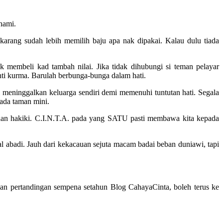
ahami.
arang sudah lebih memilih baju apa nak dipakai. Kalau dulu tiada
 membeli kad tambah nilai. Jika tidak dihubungi si teman pelayar
nti kurma. Barulah berbunga-bunga dalam hati.
i meninggalkan keluarga sendiri demi memenuhi tuntutan hati. Segala
ada taman mini.
f dan hakiki. C.I.N.T.A. pada yang SATU pasti membawa kita kepada
 abadi. Jauh dari kekacauan sejuta macam badai beban duniawi, tapi
kan pertandingan sempena setahun Blog CahayaCinta, boleh terus ke