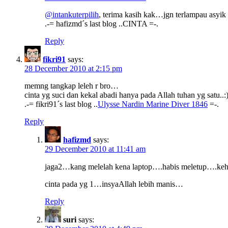
@intankuterpilih
, terima kasih kak…jgn terlampau asyi
.-= hafizmd´s last blog ..CINTA =-.
Reply
fikri91
says:
28 December 2010 at 2:15 pm
memng tangkap leleh r bro…
cinta yg suci dan kekal abadi hanya pada Allah tuhan yg satu..:
.-= fikri91´s last blog ..
Ulysse Nardin Marine Diver 1846
=-.
Reply
hafizmd
says:
29 December 2010 at 11:41 am
jaga2…kang melelah kena laptop….habis meletup….ke
cinta pada yg 1…insyaAllah lebih manis…
Reply
suri
says: