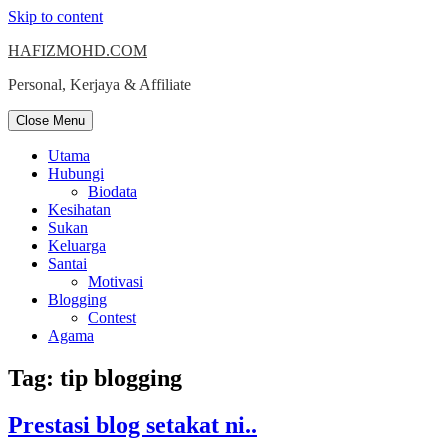
Skip to content
HAFIZMOHD.COM
Personal, Kerjaya & Affiliate
Close Menu
Utama
Hubungi
Biodata
Kesihatan
Sukan
Keluarga
Santai
Motivasi
Blogging
Contest
Agama
Tag:
tip blogging
Prestasi blog setakat ni..