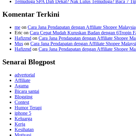
Temuduga SPA Dah Dekat? Nak Lulus Temuduga? Baca 7 Tips
Komentar Terkini
me
on
Cara Jana Pendapatan dengan Affiliate Shopee Malaysia
Eric
on
Cara Cepat Mudah Kuruskan Badan dengan 6Tropin Fa
Hafizmd
on
Cara Jana Pendapatan dengan Affiliate Shopee Ma
Mus
on
Cara Jana Pendapatan dengan Affiliate Shopee Malays
Hafizmd
on
Cara Jana Pendapatan dengan Affiliate Shopee Ma
Senarai Blogpost
advertorial
Affiliate
Agama
Bicara santai
Blogging
Contest
Humor Terapi
iphone 5
Keluarga
Kerja
Kesihatan
Motivasi