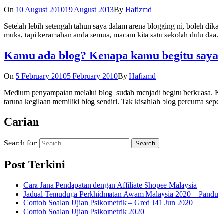
On
10 August 2010
19 August 2013
By
Hafizmd
Setelah lebih setengah tahun saya dalam arena blogging ni, boleh d
muka, tapi keramahan anda semua, macam kita satu sekolah dulu daa
Kamu ada blog? Kenapa kamu begitu say
On
5 February 2010
5 February 2010
By
Hafizmd
Medium penyampaian melalui blog sudah menjadi begitu berkuasa. Kua
taruna kegilaan memiliki blog sendiri. Tak kisahlah blog percuma sep
Carian
Search for:
Post Terkini
Cara Jana Pendapatan dengan Affiliate Shopee Malaysia
Jadual Temuduga Perkhidmatan Awam Malaysia 2020 – Pandu
Contoh Soalan Ujian Psikometrik – Gred J41 Jun 2020
Contoh Soalan Ujian Psikometrik 2020