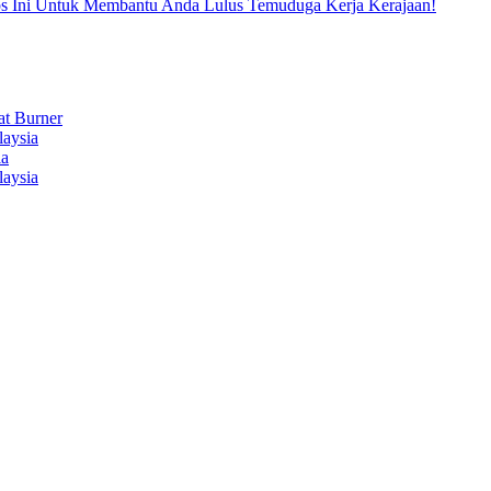
 Ini Untuk Membantu Anda Lulus Temuduga Kerja Kerajaan!
t Burner
laysia
ia
laysia