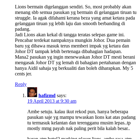
Lions bermain digelanggan sendiri. So, most probably akan
menang sbb semua pasukan yg bermain di gelanggan tiruan tu
struggle. Ia agak difahami kerana beza yang amat ketara pada
gelanggan tiruan yg lebih laju dan smooth berbanding di
padang.
Jadi Lions akan kekal di tangga teratas selepas game ini.
Pencabar terdekat nampaknya mungkin Johor. Dua pemain
baru yg dibawa masuk terus memberi impak yg ketara dan
Johor DT tampak lebih bertenaga dibahagian hadapan.
Mana2 pasukan yg ingin menewaskan Johor DT mesti berani
mengasak Johor DT yg lemah di bahagian pertahanan dengan
hanya Aidil sahaja yg berkualiti dan boleh diharapkan. My 5
cents jer.
Reply
hafizmd
says:
19 April 2013 at 9:30 am
Ambe setuju. kalau ikut rekod pun, hanya beberapa
pasukan saje yg mampu tewaskan lions kat atas padang
tu termasuk kelantan dan terengganu musim lepas..tp
mostly mmg payah nak paling perit bila kalah besar..
harap atm betul2 marking player lions..ambe rasa atm