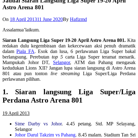
Jadual Siaran Langsung Liga Super 19-20 April
Astro Arena 801
On
18 April 2013
11 June 2020
By
Hafizmd
Assalamua’laikum.
Siaran Langsung Liga Super 19-20 April Astro Arena 801.
Kita
redakan dulu kegembiraan dan kekecewaan aksi penuh dramatik
dalam
Piala FA
. Esok dan lusa, 6 perlawanan Liga Super bakal
berlangsung. Perebutan
top 5
carta Liga Super teramat menarik.
Mampukah Johor DT,
Selangor
, ATM dan Pahang mengasak
kedudukan Lions XII? Jangan lupa siaran langsung di Astro Arena
801 atau pun tonton
live streaming
Liga Super/Liga Perdana
perlawanan pilihan.
1. Siaran langsung Liga Super/Liga
Perdana Astro Arena 801
19 April 2013
Sime Darby vs Johor
. 4.45 petang. Std. MP Selayang,
Selangor
Johor Darul Takzim vs Pahang
. 8.45 malam. Stadium Tan Sri