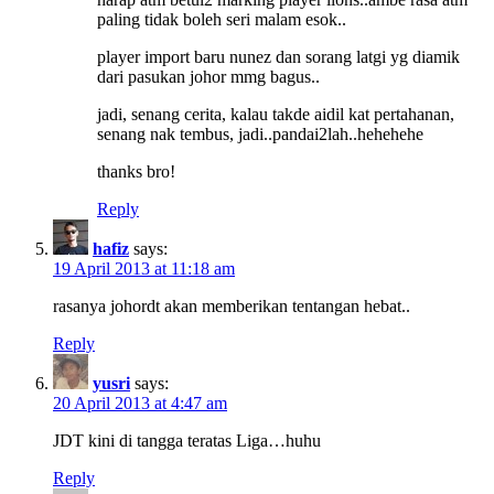
paling tidak boleh seri malam esok..
player import baru nunez dan sorang latgi yg diamik
dari pasukan johor mmg bagus..
jadi, senang cerita, kalau takde aidil kat pertahanan,
senang nak tembus, jadi..pandai2lah..hehehehe
thanks bro!
Reply
hafiz
says:
19 April 2013 at 11:18 am
rasanya johordt akan memberikan tentangan hebat..
Reply
yusri
says:
20 April 2013 at 4:47 am
JDT kini di tangga teratas Liga…huhu
Reply