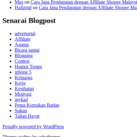
Mus
on
Cara Jana Pendapatan dengan Affiliate Shopee Malays
Hafizmd
on
Cara Jana Pendapatan dengan Affiliate Shopee Ma
Senarai Blogpost
advertorial
Affiliate
Agama
Bicara santai
Blogging
Contest
Humor Terapi
iphone 5
Keluarga
Kerja
Kesihatan
Motivasi
mykad
Petua Kuruskan Badan
Sukan
Talian Hayat
Proudly powered by WordPress
Theme: padma by ashathemes.