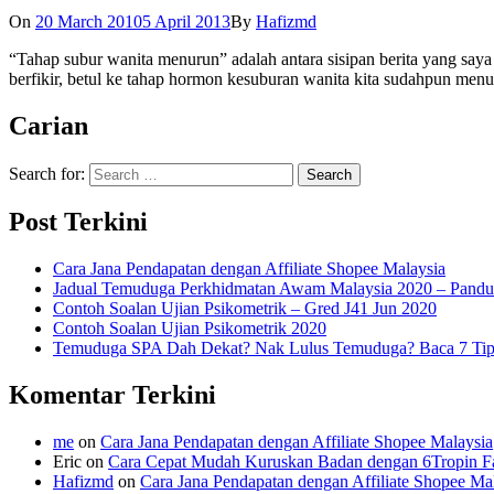
On
20 March 2010
5 April 2013
By
Hafizmd
“Tahap subur wanita menurun” adalah antara sisipan berita yang saya
berfikir, betul ke tahap hormon kesuburan wanita kita sudahpun menu
Carian
Search for:
Post Terkini
Cara Jana Pendapatan dengan Affiliate Shopee Malaysia
Jadual Temuduga Perkhidmatan Awam Malaysia 2020 – Pandu
Contoh Soalan Ujian Psikometrik – Gred J41 Jun 2020
Contoh Soalan Ujian Psikometrik 2020
Temuduga SPA Dah Dekat? Nak Lulus Temuduga? Baca 7 Tips
Komentar Terkini
me
on
Cara Jana Pendapatan dengan Affiliate Shopee Malaysia
Eric
on
Cara Cepat Mudah Kuruskan Badan dengan 6Tropin Fa
Hafizmd
on
Cara Jana Pendapatan dengan Affiliate Shopee Ma