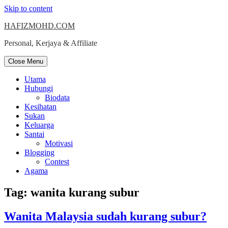
Skip to content
HAFIZMOHD.COM
Personal, Kerjaya & Affiliate
Close Menu
Utama
Hubungi
Biodata
Kesihatan
Sukan
Keluarga
Santai
Motivasi
Blogging
Contest
Agama
Tag:
wanita kurang subur
Wanita Malaysia sudah kurang subur?