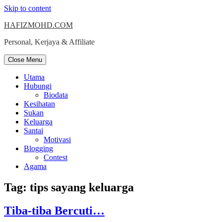
Skip to content
HAFIZMOHD.COM
Personal, Kerjaya & Affiliate
Close Menu
Utama
Hubungi
Biodata
Kesihatan
Sukan
Keluarga
Santai
Motivasi
Blogging
Contest
Agama
Tag:
tips sayang keluarga
Tiba-tiba Bercuti…