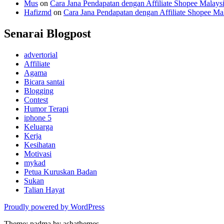
Mus
on
Cara Jana Pendapatan dengan Affiliate Shopee Malays
Hafizmd
on
Cara Jana Pendapatan dengan Affiliate Shopee Ma
Senarai Blogpost
advertorial
Affiliate
Agama
Bicara santai
Blogging
Contest
Humor Terapi
iphone 5
Keluarga
Kerja
Kesihatan
Motivasi
mykad
Petua Kuruskan Badan
Sukan
Talian Hayat
Proudly powered by WordPress
Theme: padma by ashathemes.