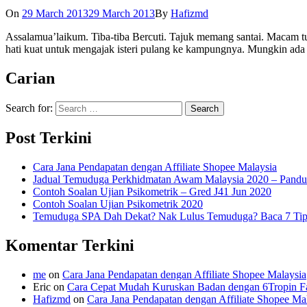
On
29 March 2013
29 March 2013
By
Hafizmd
Assalamua’laikum. Tiba-tiba Bercuti. Tajuk memang santai. Macam tul
hati kuat untuk mengajak isteri pulang ke kampungnya. Mungkin ad
Carian
Search for:
Post Terkini
Cara Jana Pendapatan dengan Affiliate Shopee Malaysia
Jadual Temuduga Perkhidmatan Awam Malaysia 2020 – Pandu
Contoh Soalan Ujian Psikometrik – Gred J41 Jun 2020
Contoh Soalan Ujian Psikometrik 2020
Temuduga SPA Dah Dekat? Nak Lulus Temuduga? Baca 7 Tips
Komentar Terkini
me
on
Cara Jana Pendapatan dengan Affiliate Shopee Malaysia
Eric
on
Cara Cepat Mudah Kuruskan Badan dengan 6Tropin Fa
Hafizmd
on
Cara Jana Pendapatan dengan Affiliate Shopee Ma