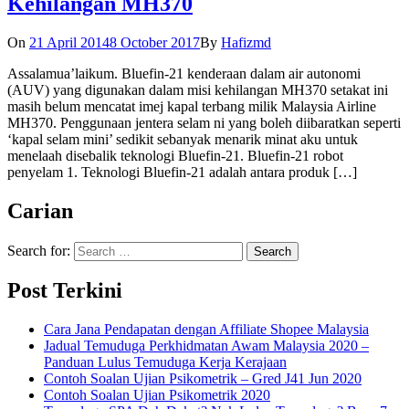
Kehilangan MH370
On
21 April 2014
8 October 2017
By
Hafizmd
Assalamua’laikum. Bluefin-21 kenderaan dalam air autonomi
(AUV) yang digunakan dalam misi kehilangan MH370 setakat ini
masih belum mencatat imej kapal terbang milik Malaysia Airline
MH370. Penggunaan jentera selam ni yang boleh diibaratkan seperti
‘kapal selam mini’ sedikit sebanyak menarik minat aku untuk
menelaah disebalik teknologi Bluefin-21. Bluefin-21 robot
penyelam 1. Teknologi Bluefin-21 adalah antara produk […]
Carian
Search for:
Post Terkini
Cara Jana Pendapatan dengan Affiliate Shopee Malaysia
Jadual Temuduga Perkhidmatan Awam Malaysia 2020 –
Panduan Lulus Temuduga Kerja Kerajaan
Contoh Soalan Ujian Psikometrik – Gred J41 Jun 2020
Contoh Soalan Ujian Psikometrik 2020