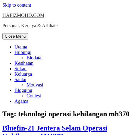
Skip to content
HAFIZMOHD.COM
Personal, Kerjaya & Affiliate
Close Menu
Utama
Hubungi
Biodata
Kesihatan
Sukan
Keluarga
Santai
Motivasi
Blogging
Contest
Agama
Tag:
teknologi operasi kehilangan mh370
Bluefin-21 Jentera Selam Operasi