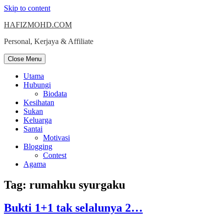
Skip to content
HAFIZMOHD.COM
Personal, Kerjaya & Affiliate
Close Menu
Utama
Hubungi
Biodata
Kesihatan
Sukan
Keluarga
Santai
Motivasi
Blogging
Contest
Agama
Tag:
rumahku syurgaku
Bukti 1+1 tak selalunya 2…