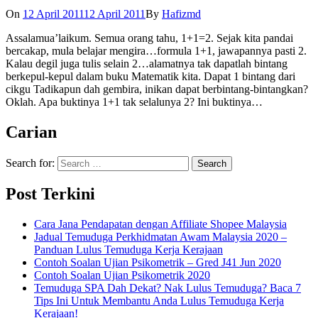
On
12 April 2011
12 April 2011
By
Hafizmd
Assalamua’laikum. Semua orang tahu, 1+1=2. Sejak kita pandai
bercakap, mula belajar mengira…formula 1+1, jawapannya pasti 2.
Kalau degil juga tulis selain 2…alamatnya tak dapatlah bintang
berkepul-kepul dalam buku Matematik kita. Dapat 1 bintang dari
cikgu Tadikapun dah gembira, inikan dapat berbintang-bintangkan?
Oklah. Apa buktinya 1+1 tak selalunya 2? Ini buktinya…
Carian
Search for:
Post Terkini
Cara Jana Pendapatan dengan Affiliate Shopee Malaysia
Jadual Temuduga Perkhidmatan Awam Malaysia 2020 –
Panduan Lulus Temuduga Kerja Kerajaan
Contoh Soalan Ujian Psikometrik – Gred J41 Jun 2020
Contoh Soalan Ujian Psikometrik 2020
Temuduga SPA Dah Dekat? Nak Lulus Temuduga? Baca 7
Tips Ini Untuk Membantu Anda Lulus Temuduga Kerja
Kerajaan!