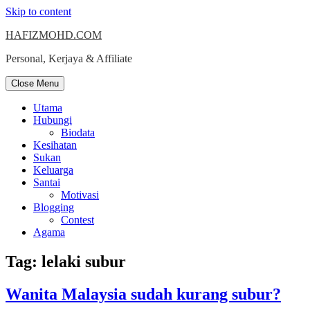
Skip to content
HAFIZMOHD.COM
Personal, Kerjaya & Affiliate
Close Menu
Utama
Hubungi
Biodata
Kesihatan
Sukan
Keluarga
Santai
Motivasi
Blogging
Contest
Agama
Tag:
lelaki subur
Wanita Malaysia sudah kurang subur?