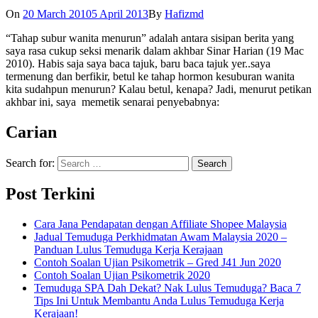
On
20 March 2010
5 April 2013
By
Hafizmd
“Tahap subur wanita menurun” adalah antara sisipan berita yang
saya rasa cukup seksi menarik dalam akhbar Sinar Harian (19 Mac
2010). Habis saja saya baca tajuk, baru baca tajuk yer..saya
termenung dan berfikir, betul ke tahap hormon kesuburan wanita
kita sudahpun menurun? Kalau betul, kenapa? Jadi, menurut petikan
akhbar ini, saya memetik senarai penyebabnya:
Carian
Search for:
Post Terkini
Cara Jana Pendapatan dengan Affiliate Shopee Malaysia
Jadual Temuduga Perkhidmatan Awam Malaysia 2020 –
Panduan Lulus Temuduga Kerja Kerajaan
Contoh Soalan Ujian Psikometrik – Gred J41 Jun 2020
Contoh Soalan Ujian Psikometrik 2020
Temuduga SPA Dah Dekat? Nak Lulus Temuduga? Baca 7
Tips Ini Untuk Membantu Anda Lulus Temuduga Kerja
Kerajaan!