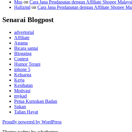
Mus
on
Cara Jana Pendapatan dengan Affiliate Shopee Malays
Hafizmd
on
Cara Jana Pendapatan dengan Affiliate Shopee Ma
Senarai Blogpost
advertorial
Affiliate
Agama
Bicara santai
Blogging
Contest
Humor Terapi
iphone 5
Keluarga
Kerja
Kesihatan
Motivasi
mykad
Petua Kuruskan Badan
Sukan
Talian Hayat
Proudly powered by WordPress
Theme: padma by ashathemes.