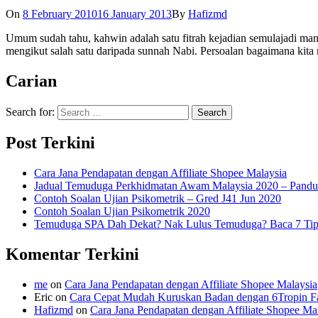
On
8 February 2010
16 January 2013
By
Hafizmd
Umum sudah tahu, kahwin adalah satu fitrah kejadian semulajadi m
mengikut salah satu daripada sunnah Nabi. Persoalan bagaimana kita 
Carian
Search for:
Post Terkini
Cara Jana Pendapatan dengan Affiliate Shopee Malaysia
Jadual Temuduga Perkhidmatan Awam Malaysia 2020 – Pandu
Contoh Soalan Ujian Psikometrik – Gred J41 Jun 2020
Contoh Soalan Ujian Psikometrik 2020
Temuduga SPA Dah Dekat? Nak Lulus Temuduga? Baca 7 Tips
Komentar Terkini
me
on
Cara Jana Pendapatan dengan Affiliate Shopee Malaysia
Eric
on
Cara Cepat Mudah Kuruskan Badan dengan 6Tropin Fa
Hafizmd
on
Cara Jana Pendapatan dengan Affiliate Shopee Ma