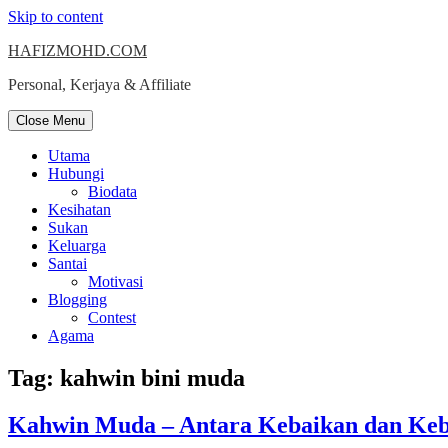
Skip to content
HAFIZMOHD.COM
Personal, Kerjaya & Affiliate
Close Menu
Utama
Hubungi
Biodata
Kesihatan
Sukan
Keluarga
Santai
Motivasi
Blogging
Contest
Agama
Tag:
kahwin bini muda
Kahwin Muda – Antara Kebaikan dan Ke