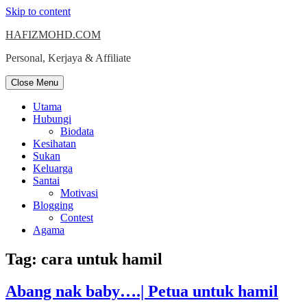
Skip to content
HAFIZMOHD.COM
Personal, Kerjaya & Affiliate
Close Menu
Utama
Hubungi
Biodata
Kesihatan
Sukan
Keluarga
Santai
Motivasi
Blogging
Contest
Agama
Tag:
cara untuk hamil
Abang nak baby….| Petua untuk hamil