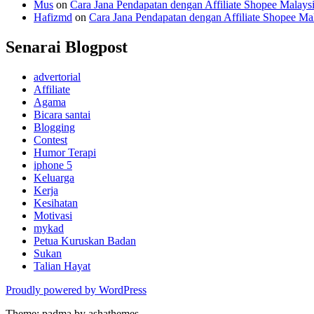
Mus
on
Cara Jana Pendapatan dengan Affiliate Shopee Malays
Hafizmd
on
Cara Jana Pendapatan dengan Affiliate Shopee Ma
Senarai Blogpost
advertorial
Affiliate
Agama
Bicara santai
Blogging
Contest
Humor Terapi
iphone 5
Keluarga
Kerja
Kesihatan
Motivasi
mykad
Petua Kuruskan Badan
Sukan
Talian Hayat
Proudly powered by WordPress
Theme: padma by ashathemes.