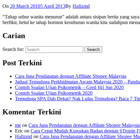
On
20 March 2010
5 April 2013
By
Hafizmd
“Tahap subur wanita menurun” adalah antara sisipan berita yang saya
berfikir, betul ke tahap hormon kesuburan wanita kita sudahpun menu
Carian
Search for:
Post Terkini
Cara Jana Pendapatan dengan Affiliate Shopee Malaysia
Jadual Temuduga Perkhidmatan Awam Malaysia 2020 – Pandu
Contoh Soalan Ujian Psikometrik – Gred J41 Jun 2020
Contoh Soalan Ujian Psikometrik 2020
Temuduga SPA Dah Dekat? Nak Lulus Temuduga? Baca 7 Tips
Komentar Terkini
me
on
Cara Jana Pendapatan dengan Affiliate Shopee Malaysia
Eric
on
Cara Cepat Mudah Kuruskan Badan dengan 6Tropin Fa
Hafizmd
on
Cara Jana Pendapatan dengan Affiliate Shopee Ma