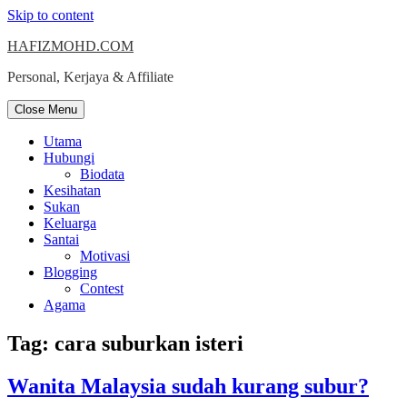
Skip to content
HAFIZMOHD.COM
Personal, Kerjaya & Affiliate
Close Menu
Utama
Hubungi
Biodata
Kesihatan
Sukan
Keluarga
Santai
Motivasi
Blogging
Contest
Agama
Tag:
cara suburkan isteri
Wanita Malaysia sudah kurang subur?