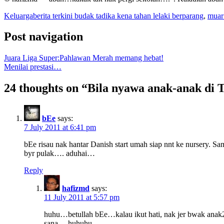
Keluarga
berita terkini budak tadika kena tahan lelaki berparang
,
muar 
Post navigation
Juara Liga Super:Pahlawan Merah memang hebat!
Menilai prestasi…
24 thoughts on “
Bila nyawa anak-anak di 
bEe
says:
7 July 2011 at 6:41 pm
bEe risau nak hantar Danish start umah siap nnt ke nursery. Sa
byr pulak…. aduhai…
Reply
hafizmd
says:
11 July 2011 at 5:57 pm
huhu…betullah bEe…kalau ikut hati, nak jer bwak anak2 
sana….huhuhu…