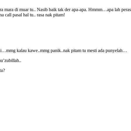
ara mara di muar tu.. Nasib baik tak der apa-apa. Hmmm…apa lah peras
call pasal hal tu.. rasa nak pitam!
mni…mmg kalau kawe..mmg panik..nak pitam tu mesti ada punyelah…
u’zubillah..
tu?