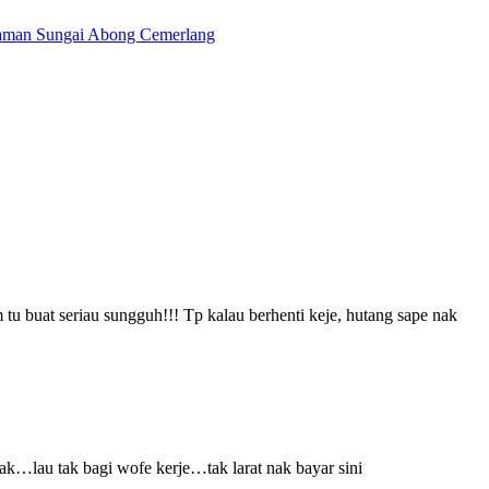
 Taman Sungai Abong Cemerlang
 tu buat seriau sungguh!!! Tp kalau berhenti keje, hutang sape nak
ak…lau tak bagi wofe kerje…tak larat nak bayar sini