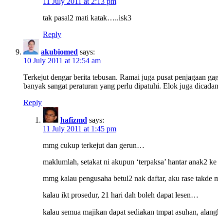
11 July 2011 at 2:13 pm
tak pasal2 mati katak…..isk3
Reply
akubiomed
says:
10 July 2011 at 12:54 am
Terkejut dengar berita tebusan. Ramai juga pusat penjagaan g
banyak sangat peraturan yang perlu dipatuhi. Elok juga dicad
Reply
hafizmd
says:
11 July 2011 at 1:45 pm
mmg cukup terkejut dan gerun…
maklumlah, setakat ni akupun ‘terpaksa’ hantar anak2 k
mmg kalau pengusaha betul2 nak daftar, aku rase takde 
kalau ikt prosedur, 21 hari dah boleh dapat lesen…
kalau semua majikan dapat sediakan tmpat asuhan, alan