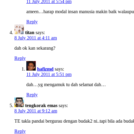
11 July 2011 at 5:54 pm
ameen…harap modal insan manusia makin baik walaupun
Reply
titan
says:
8 July 2011 at 4:11 am
dah ok kan sekarang?
Reply
hafizmd
says:
11 July 2011 at 5:51 pm
dah…yg mengamuk tu dah selamat dah…
Reply
tengkorak emas
says:
8 July 2011 at 9:12 am
TE takla pandai bergurau dengan budak2 ni..tapi bila ada buda
Reply