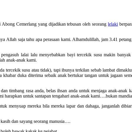
gai Abong Cemerlang yang dijadikan tebusan oleh seorang
lelaki
berpara
ya Allah saja tahu apa perasaan kami. Alhamdulillah, jam 3.41 petang 
pengasuh lalai lalu menyebabkan bayi tercekik susu makin banyak di
ah anak-anak kami.
ada tercekik susu atau tidak), tapi ibunya terkilan sebab lambat dimak
a khabar duka diterima sebaik anak bertukar tangan untuk jagaan sem
dan timbang rasa anda, belas ihsan anda untuk menjaga anak-anak k
mi harapkan untuk santapan tengahari anak-anak kami….bukan mandia
k menyuap mereka bila mereka lapar dan dahaga, janganlah dibiark
, kasih dan sayang seorang manusia….
 boleh bawak kakak ke pejabat…