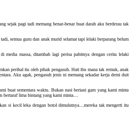
ng sejak pagi tadi memang benar-benar buat darah aku berderau tak
tadi, semua guru dan anak murid selamat tapi lelaki berparang belum
 media massa, ditambah lagi perisa pahitnya dengan cerita lelaki
lumkan perihal itu oleh pihak pengasuh. Hati ibu mana tak remuk, anak
entara. Aku agak, pengasuh jenis ni memang sekadar kerja demi duit
ami buat sementara waktu. Bukan nasi beriani gam yang kami minta
n bertaraf lima bintang yang kami minta…
an si kecil leka dengan botol dimulutnya…mereka tak mengerti itu