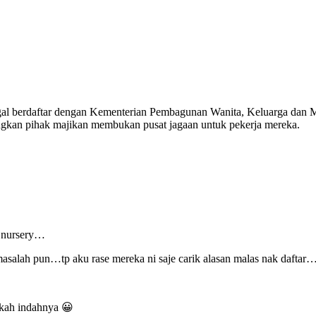
agal berdaftar dengan Kementerian Pembagunan Wanita, Keluarga dan Ma
angkan pihak majikan membukan pusat jagaan untuk pekerja mereka.
e nursery…
masalah pun…tp aku rase mereka ni saje carik alasan malas nak daftar
gkah indahnya 😀