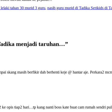
lelaki tahan 30 murid 3 guru
,
nasib guru murid di Tadika Serikids di
Tadika menjadi taruhan…
”
mpai skang masih berfikir dah berhenti keje @ hantar aje. Perkara2 mcm
ke opis tiap2 hari…tp kang nanti boss kate buat cam rumah sendri pul