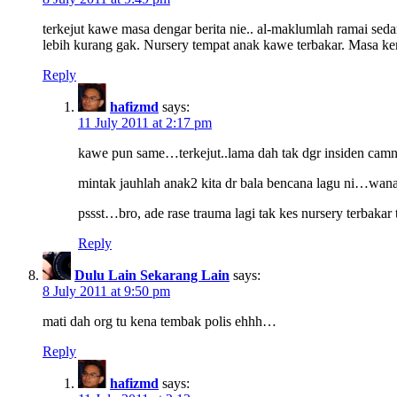
terkejut kawe masa dengar berita nie.. al-maklumlah ramai sed
lebih kurang gak. Nursery tempat anak kawe terbakar. Masa kena 
Reply
hafizmd
says:
11 July 2011 at 2:17 pm
kawe pun same…terkejut..lama dah tak dgr insiden ca
mintak jauhlah anak2 kita dr bala bencana lagu ni…wana
pssst…bro, ade rase trauma lagi tak kes nursery terbakar 
Reply
Dulu Lain Sekarang Lain
says:
8 July 2011 at 9:50 pm
mati dah org tu kena tembak polis ehhh…
Reply
hafizmd
says: