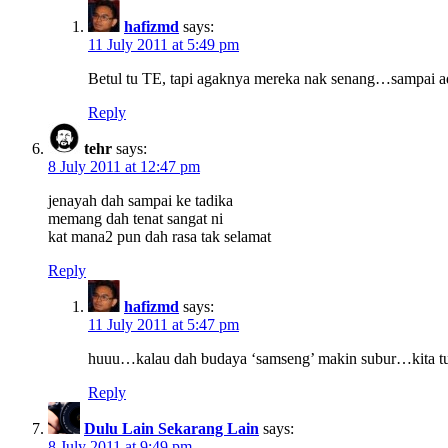
hafizmd
says:
11 July 2011 at 5:49 pm
Betul tu TE, tapi agaknya mereka nak senang…sampai ad
Reply
tehr
says:
8 July 2011 at 12:47 pm
jenayah dah sampai ke tadika
memang dah tenat sangat ni
kat mana2 pun dah rasa tak selamat
Reply
hafizmd
says:
11 July 2011 at 5:47 pm
huuu…kalau dah budaya ‘samseng’ makin subur…kita tu
Reply
Dulu Lain Sekarang Lain
says:
8 July 2011 at 9:49 pm