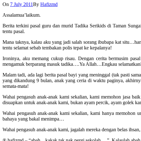
On
7 July 2011
By
Hafizmd
Assalamua’laikum.
Berita terkini pasal guru dan murid Tadika Serikids di Taman Sun
tentu pasal.
Mana taknya, kalau aku yang jadi salah sorang ibubapa kat situ…han
tentu selamat sebab tembakan polis tepat ke kepalanya!
Ironinya, aku memang cukup risau. Dengan cerita bermusim pasal 
mengamuk berparang masuk tadika….Ya Allah…Engkau selamatkanl
Malam tadi, ada lagi berita pasal bayi yang meninggal (tak pasti sam
yang dikandung 9 bulan, anak yang ceria di waktu paginya, akhirny
semata-mata!
Wahai pengasuh anak-anak kami sekalian, kami memohon jasa baik 
disuapkan untuk anak-anak kami, bukan ayam percik, ayam golek ka
Wahai pengasuh anak-anak kami sekalian, kami hanya memohon untu
bahaya yang bakal menimpa…
Wahai pengasuh anak-anak kami, jagalah mereka dengan belas ihsan
® hafizmd – “abah…kakak tak nak pergi sekolah….”. Kalaulah abah