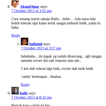
AkmaOmar
says:
7 October 2013 at 3:52 pm
Cara senang report sahaja Hafiz…hehe… Ada masa kita
boleh tolerate tapi kalau teruk sangat ambush balik..zalim ni
haha
Reply
hafizmd
says:
7 October 2013 at 3:57 pm
hahahaha…itu jugak yg sudah dirancang…tgh tunggu
samada owner dia nak respons atau tak..
1 kes dah selesai dgn baik, owner dah tarik balik
‘zalim’ bertempat…hhahaa
Reply
hafiz
says:
7 October 2013 at 8:32 pm
Pernah kena ciplak ke bro