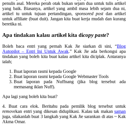
penulis asal. Mereka perah otak bukan sejam dua untuk tulis artikel
yang baik. Biasanya, artikel yang ambil masa lebih sejam dua ni,
artikel tu untuk tujuan pertandingan,
sponsored post
dan artikel
untuk affiliate (buat duit). Jangan kita buat kerja mudah dan kurang
beretika ni.
Apa tindakan kalau artikel kita di
copy paste
?
Boleh baca entri yang pernah Kak Jie siarkan di sini, “
Blog
Autopilot – Entri Ini Untuk Awak
.” Kak Jie ada berkongsi apa
tindakan yang boleh kita buat kalau artikel kita diciplak. Antaranya
ialah;
Buat laporan rasmi kepada Google
Buat laporan rasmi kepada Google Webmaster Tools
Buat laporan pada Nuffnang (jika blog tersebut ada
memasang iklan Nuff).
Apa lagi yang boleh kita buat?
4. Buat cara elok. Beritahu pada pemilik blog tersebut untuk
remove
kan entri yang dikesan diduplikasi. Kalau tak makan
saman
juga, silakanlah buat 3 langkah yang Kak Jie sarankan di atas ~ Kak
Akma Omar.