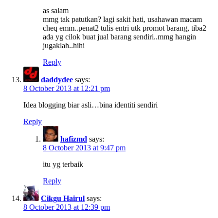
as salam
mmg tak patutkan? lagi sakit hati, usahawan macam
cheq emm..penat2 tulis entri utk promot barang, tiba2
ada yg cilok buat jual barang sendiri..mmg hangin
jugaklah..hihi
Reply
daddydee
says:
8 October 2013 at 12:21 pm
Idea blogging biar asli…bina identiti sendiri
Reply
hafizmd
says:
8 October 2013 at 9:47 pm
itu yg terbaik
Reply
Cikgu Hairul
says:
8 October 2013 at 12:39 pm