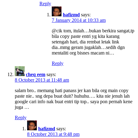
Reply
hafizmd
says:
7 January 2014 at 10:33 am
@cik tom, itulah…bukan berkira sangat,tp
bila copy paste entri yg kita karang
setengah hari, dia rembat letak link
dia..mmg geram jugaklah…sedih dgn
mentaliti org bisnes macam ni…
Reply
cheq eem
says:
8 October 2013 at 11:48 am
salam bro.. memang hati panass jer kan bila org main copy
paste nie.. sng depa buat duit? huhuhu…. kita nie jenuh lah
google cari info nak buat entri tip top.. saya pon pernah kene
juga …
Reply
hafizmd
says:
8 October 2013 at 9:48 pm