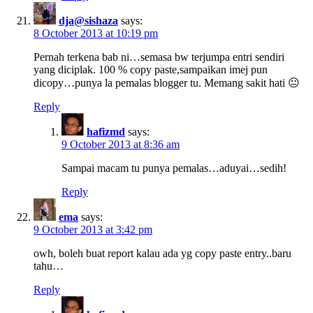
dja@sishaza
says:
8 October 2013 at 10:19 pm
Pernah terkena bab ni…semasa bw terjumpa entri sendiri
yang diciplak. 100 % copy paste,sampaikan imej pun
dicopy…punya la pemalas blogger tu. Memang sakit hati 😐
Reply
hafizmd
says:
9 October 2013 at 8:36 am
Sampai macam tu punya pemalas…aduyai…sedih!
Reply
ema
says:
9 October 2013 at 3:42 pm
owh, boleh buat report kalau ada yg copy paste entry..baru
tahu…
Reply