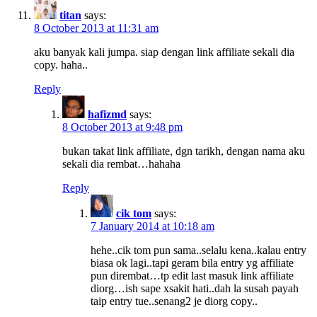
titan
says:
8 October 2013 at 11:31 am
aku banyak kali jumpa. siap dengan link affiliate sekali dia
copy. haha..
Reply
hafizmd
says:
8 October 2013 at 9:48 pm
bukan takat link affiliate, dgn tarikh, dengan nama aku
sekali dia rembat…hahaha
Reply
cik tom
says:
7 January 2014 at 10:18 am
hehe..cik tom pun sama..selalu kena..kalau entry
biasa ok lagi..tapi geram bila entry yg affiliate
pun dirembat…tp edit last masuk link affiliate
diorg…ish sape xsakit hati..dah la susah payah
taip entry tue..senang2 je diorg copy..