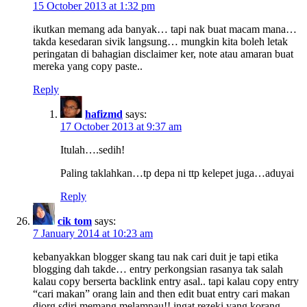
15 October 2013 at 1:32 pm
ikutkan memang ada banyak… tapi nak buat macam mana…
takda kesedaran sivik langsung… mungkin kita boleh letak
peringatan di bahagian disclaimer ker, note atau amaran buat
mereka yang copy paste..
Reply
hafizmd
says:
17 October 2013 at 9:37 am
Itulah….sedih!
Paling taklahkan…tp depa ni ttp kelepet juga…aduyai
Reply
cik tom
says:
7 January 2014 at 10:23 am
kebanyakkan blogger skang tau nak cari duit je tapi etika
blogging dah takde… entry perkongsian rasanya tak salah
kalau copy berserta backlink entry asal.. tapi kalau copy entry
“cari makan” orang lain and then edit buat entry cari makan
diorg sdiri memang melampau!! ingat rezeki yang korang