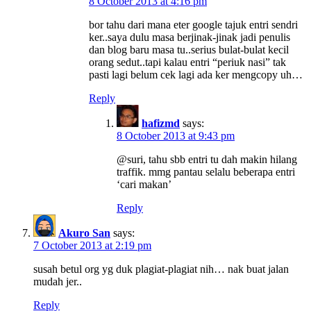
8 October 2013 at 4:16 pm
bor tahu dari mana eter google tajuk entri sendri
ker..saya dulu masa berjinak-jinak jadi penulis
dan blog baru masa tu..serius bulat-bulat kecil
orang sedut..tapi kalau entri “periuk nasi” tak
pasti lagi belum cek lagi ada ker mengcopy uh…
Reply
hafizmd
says:
8 October 2013 at 9:43 pm
@suri, tahu sbb entri tu dah makin hilang
traffik. mmg pantau selalu beberapa entri
‘cari makan’
Reply
Akuro San
says:
7 October 2013 at 2:19 pm
susah betul org yg duk plagiat-plagiat nih… nak buat jalan
mudah jer..
Reply