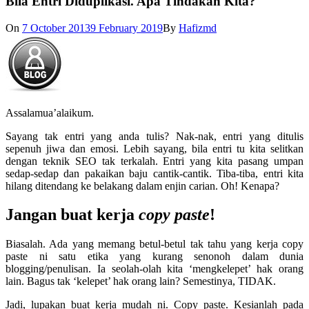
Bila Entri Diduplikasi. Apa Tindakan Kita?
On
7 October 2013
9 February 2019
By
Hafizmd
Assalamua’alaikum.
Sayang tak entri yang anda tulis? Nak-nak, entri yang ditulis
sepenuh jiwa dan emosi. Lebih sayang, bila entri tu kita selitkan
dengan teknik SEO tak terkalah. Entri yang kita pasang umpan
sedap-sedap dan pakaikan baju cantik-cantik. Tiba-tiba, entri kita
hilang ditendang ke belakang dalam enjin carian. Oh! Kenapa?
Jangan buat kerja
copy paste
!
Biasalah. Ada yang memang betul-betul tak tahu yang kerja copy
paste ni satu etika yang kurang senonoh dalam dunia
blogging/penulisan. Ia seolah-olah kita ‘mengkelepet’ hak orang
lain. Bagus tak ‘kelepet’ hak orang lain? Semestinya, TIDAK.
Jadi, lupakan buat kerja mudah ni. Copy paste. Kesianlah pada