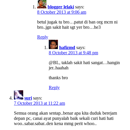
blogger lelaki
says:
8 October 2013 at 9:06 am
betul jugak tu bro…patut di ban org mcm ni
bro..jgn sakit hait sgt yer bro…he3
Reply
hafizmd
says:
8 October 2013 at 9:48 pm
@BL, taklah sakit hati sangat…hangin
jer..haahah
thanks bro
Reply
suri
says:
7 October 2013 at 11:22 am
Semua orang akan sentap..benar apa kita duduk berejam
depan pc, canai ayat punyalah baik sekali curi hati hati
woo..sabar.sabar..den kena mmg perit whoo..