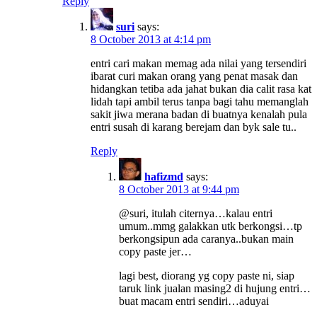
Reply
suri
says:
8 October 2013 at 4:14 pm
entri cari makan memag ada nilai yang tersendiri
ibarat curi makan orang yang penat masak dan
hidangkan tetiba ada jahat bukan dia calit rasa kat
lidah tapi ambil terus tanpa bagi tahu memanglah
sakit jiwa merana badan di buatnya kenalah pula
entri susah di karang berejam dan byk sale tu..
Reply
hafizmd
says:
8 October 2013 at 9:44 pm
@suri, itulah citernya…kalau entri
umum..mmg galakkan utk berkongsi…tp
berkongsipun ada caranya..bukan main
copy paste jer…
lagi best, diorang yg copy paste ni, siap
taruk link jualan masing2 di hujung entri…
buat macam entri sendiri…aduyai