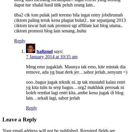
dapat tue xhalal hasil titik peluh orang lain..
tiba2 cik tom pulak jadi teremo bila ingat entry jobdirumah
ciktom paling teruk kena plagiat bulat2.. tue sepanjang 2013
ciktom tawar hati nak promosi sgt affiliate kat blog utama..
ciktom promosi blog lain senang..huhu
Reply
hafizmd
says:
7 January 2014 at 10:35 am
Mmg emo jugaklah. Maunya tak emo, kite mintak dia
remove, ada yg buat derk jer…sabor jerlah..senyum =)
ooo..bagus jugak teknik ni..tp tak mustahil kalau entri
yg kita tulis tu serp bagus…org2 makhluk perosak ni
boleh rembat lagi entri kita..ambe kena jugak di blog
lain…sekali lagi, sabor jerlah
Reply
Leave a Reply
Your email address will not be published.
Required fields are