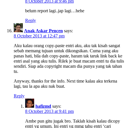
8 October 2013 at 9:46 pm
belum report lagi..jap lagi…hehe
Reply
Anak Askar Pencen
says:
8 October 2013 at 12:47 pm
Aku kalau orang copy-paste entri aku, aku tak kisah sangat
sebab memang tujuan untuk dikongsikan. Cuma yang aku
panas hati, bila dah copy-paste, haram tak taruk link back ke
entri asal yang aku tulis. Rilek je buat macam entri tu dia tulis
sendiri. Siap ada copyright macam dia punya yang tak tahan
tu.
Anyway, thanks for the info. Next time kalau aku terkena
lagi, tau la apa aku nak buat.
Reply
hafizmd
says:
8 October 2013 at 9:41 pm
Ambe pun gitu jugak bro. Taklah kisah kalau dicopy
entri yg umum. Ini entri yg mmg tahu entri ‘cari