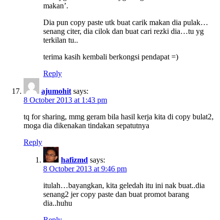
makan’.
Dia pun copy paste utk buat carik makan dia pulak…
senang citer, dia cilok dan buat cari rezki dia…tu yg
terkilan tu..
terima kasih kembali berkongsi pendapat =)
Reply
ajumohit
says:
8 October 2013 at 1:43 pm
tq for sharing, mmg geram bila hasil kerja kita di copy bulat2,
moga dia dikenakan tindakan sepatutnya
Reply
hafizmd
says:
8 October 2013 at 9:46 pm
itulah…bayangkan, kita geledah itu ini nak buat..dia
senang2 jer copy paste dan buat promot barang
dia..huhu
Reply