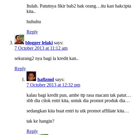
Itulah. Patutnya fikir bab2 hak orang…itu kan hakcipta
kita..
huhuhu
Reply
blogger lelaki
says:
7 October 2013 at 11:12 am
sekurang2 nya bagi la kredit kan..
Reply
hafizmd
says:
7 October 2013 at 12:32 pm
kalau bagi kredit pun, ambe ttp rasa macam tak patut…
sbb dia cilok entri kita, untuk dia promot produk dia…
sedangkan kita buat entri tu utk promot affiliate kita…
tak ke hangin?
Reply