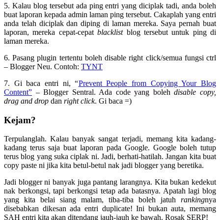
5. Kalau blog tersebut ada ping entri yang diciplak tadi, anda boleh
buat laporan kepada admin laman ping tersebut. Cakaplah yang entri
anda telah diciplak dan diping di laman mereka. Saya pernah buat
laporan, mereka cepat-cepat
blacklist
blog tersebut untuk ping di
laman mereka.
6. Pasang plugin tertentu boleh disable right click/semua fungsi ctrl
– Blogger Neu. Contoh:
TYNT
7. Gi baca entri ni, “
Prevent People from Copying Your Blog
Content”
– Blogger Sentral. Ada code yang boleh
disable copy,
drag and drop
dan
right click
. Gi baca =)
Kejam?
Terpulanglah. Kalau banyak sangat terjadi, memang kita kadang-
kadang terus saja buat laporan pada Google. Google boleh tutup
terus blog yang suka ciplak ni. Jadi, berhati-hatilah. Jangan kita buat
copy paste ni jika kita betul-betul nak jadi blogger yang beretika.
Jadi blogger ni banyak juga pantang larangnya. Kita bukan kedekut
nak berkongsi, tapi berkongsi tetap ada batasnya. Apatah lagi blog
yang kita belai siang malam, tiba-tiba boleh jatuh
ranking
nya
disebabkan dikesan ada entri duplicate! Ini bukan auta, memang
SAH entri kita akan ditendang jauh-jauh ke bawah. Rosak SERP!