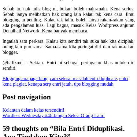
Sebab tu, nak tulis blog ni, bukan boleh main-main. Kena serius.
Sebab ianya melibatkan hak orang lain kalau tak kena cara. Ilmu
blogging tu penting. Kalau tak tahu, boleh tanya rakan-rakan yang
ada pengalaman luas. Lagi bagus, masuk Kelas Wodrpress anjuran
Denaihati Network. Kena banyak membaca.
Ingatlah satu perkara. Kalau kita sendiri tak suka hak kita diciplak,
orang lain pun sama. Sama-sama kita peringat diri dan rakan-rakan
blogger.
@hafizmd – Sekian. Entri ni sebagai peringatan khas untuk diri
sendiri.
Blogging
cara jaga blog
,
cara selesai masalah entri duplicate
,
entri
kena plagiat
,
kenapa serp entri jatuh
,
tips blogging mudah
Post navigation
Kelantan dalam kelas tersendiri!
Wordless Wednesday #46 Jangan Seksa Orang Lain!
59 thoughts on “
Bila Entri Diduplikasi.
Apa Tindakan Kita?
”