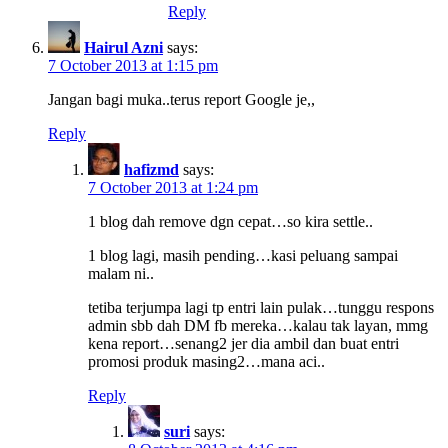
Reply
Hairul Azni
says:
7 October 2013 at 1:15 pm
Jangan bagi muka..terus report Google je,,
Reply
hafizmd
says:
7 October 2013 at 1:24 pm
1 blog dah remove dgn cepat…so kira settle..
1 blog lagi, masih pending…kasi peluang sampai
malam ni..
tetiba terjumpa lagi tp entri lain pulak…tunggu respons
admin sbb dah DM fb mereka…kalau tak layan, mmg
kena report…senang2 jer dia ambil dan buat entri
promosi produk masing2…mana aci..
Reply
suri
says: