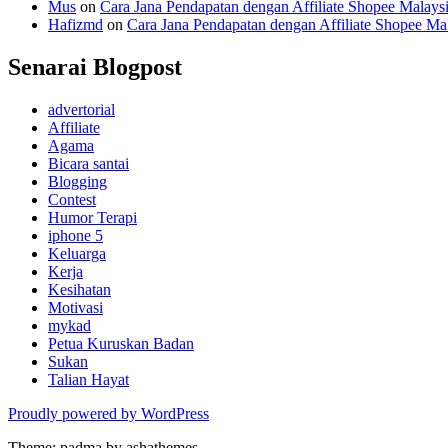
Mus
on
Cara Jana Pendapatan dengan Affiliate Shopee Malays
Hafizmd
on
Cara Jana Pendapatan dengan Affiliate Shopee Ma
Senarai Blogpost
advertorial
Affiliate
Agama
Bicara santai
Blogging
Contest
Humor Terapi
iphone 5
Keluarga
Kerja
Kesihatan
Motivasi
mykad
Petua Kuruskan Badan
Sukan
Talian Hayat
Proudly powered by WordPress
Theme: padma by ashathemes.