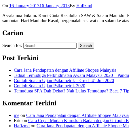
On
16 January 2013
16 January 2013
By
Hafizmd
Assalamua’laikum. Kami Cinta Rasulullah SAW & Salam Maulidur Ras
sambutan Hari Maulidur Rasul, bergemalah selawat dan salam ke atas 
Carian
Search for:
Post Terkini
Cara Jana Pendapatan dengan Affiliate Shopee Malaysia
Jadual Temuduga Perkhidmatan Awam Malaysia 2020 – Pandu
Contoh Soalan Ujian Psikometrik – Gred J41 Jun 2020
Contoh Soalan Ujian Psikometrik 2020
Temuduga SPA Dah Dekat? Nak Lulus Temuduga? Baca 7 Tips
Komentar Terkini
me
on
Cara Jana Pendapatan dengan Affiliate Shopee Malaysia
Eric
on
Cara Cepat Mudah Kuruskan Badan dengan 6Tropin Fa
Hafizmd
on
Cara Jana Pendapatan dengan Affiliate Shopee Ma