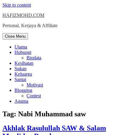
Skip to content
HAFIZMOHD.COM
Personal, Kerjaya & Affiliate
Close Menu
Utama
Hubungi
Biodata
Kesihatan
Sukan
Keluarga
Santai
Motivasi
Blogging
Contest
Agama
Tag:
Nabi Muhammad saw
Akhlak Rasulullah SAW & Salam