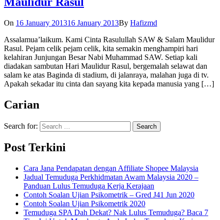
Maulidur Rasul
On
16 January 2013
16 January 2013
By
Hafizmd
Assalamua’laikum. Kami Cinta Rasulullah SAW & Salam Maulidur
Rasul. Pejam celik pejam celik, kita semakin menghampiri hari
kelahiran Junjungan Besar Nabi Muhammad SAW. Setiap kali
diadakan sambutan Hari Maulidur Rasul, bergemalah selawat dan
salam ke atas Baginda di stadium, di jalanraya, malahan juga di tv.
Apakah sekadar itu cinta dan sayang kita kepada manusia yang […]
Carian
Search for:
Post Terkini
Cara Jana Pendapatan dengan Affiliate Shopee Malaysia
Jadual Temuduga Perkhidmatan Awam Malaysia 2020 –
Panduan Lulus Temuduga Kerja Kerajaan
Contoh Soalan Ujian Psikometrik – Gred J41 Jun 2020
Contoh Soalan Ujian Psikometrik 2020
Temuduga SPA Dah Dekat? Nak Lulus Temuduga? Baca 7