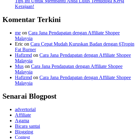
Tips Ini Untuk Membantu Anda Lulus Temuduga Kerja
Kerajaan!
Komentar Terkini
me
on
Cara Jana Pendapatan dengan Affiliate Shopee
Malaysia
Eric
on
Cara Cepat Mudah Kuruskan Badan dengan 6Tropin
Fat Burner
Hafizmd
on
Cara Jana Pendapatan dengan Affiliate Shopee
Malaysia
Mus
on
Cara Jana Pendapatan dengan Affiliate Shopee
Malaysia
Hafizmd
on
Cara Jana Pendapatan dengan Affiliate Shopee
Malaysia
Senarai Blogpost
advertorial
Affiliate
Agama
Bicara santai
Blogging
Contest