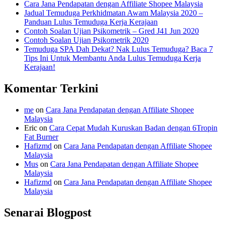
Cara Jana Pendapatan dengan Affiliate Shopee Malaysia
Jadual Temuduga Perkhidmatan Awam Malaysia 2020 –
Panduan Lulus Temuduga Kerja Kerajaan
Contoh Soalan Ujian Psikometrik – Gred J41 Jun 2020
Contoh Soalan Ujian Psikometrik 2020
Temuduga SPA Dah Dekat? Nak Lulus Temuduga? Baca 7
Tips Ini Untuk Membantu Anda Lulus Temuduga Kerja
Kerajaan!
Komentar Terkini
me
on
Cara Jana Pendapatan dengan Affiliate Shopee
Malaysia
Eric
on
Cara Cepat Mudah Kuruskan Badan dengan 6Tropin
Fat Burner
Hafizmd
on
Cara Jana Pendapatan dengan Affiliate Shopee
Malaysia
Mus
on
Cara Jana Pendapatan dengan Affiliate Shopee
Malaysia
Hafizmd
on
Cara Jana Pendapatan dengan Affiliate Shopee
Malaysia
Senarai Blogpost