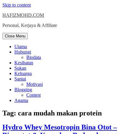
Skip to content
HAFIZMOHD.COM
Personal, Kerjaya & Affiliate
Close Menu
Utama
Hubungi
Biodata
Kesihatan
Sukan
Keluarga
Santai
Motivasi
Blogging
Contest
Agama
Tag:
cara mudah makan protein
Hydro Whey Mesotropin Bina Otot –