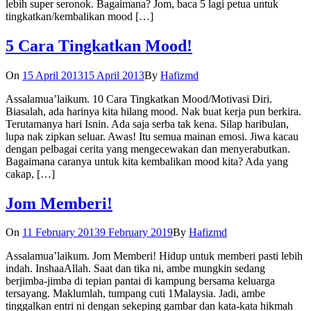
lebih super seronok. Bagaimana? Jom, baca 5 lagi petua untuk
tingkatkan/kembalikan mood […]
5 Cara Tingkatkan Mood!
On
15 April 2013
15 April 2013
By
Hafizmd
Assalamua’laikum. 10 Cara Tingkatkan Mood/Motivasi Diri.
Biasalah, ada harinya kita hilang mood. Nak buat kerja pun berkira.
Terutamanya hari Isnin. Ada saja serba tak kena. Silap haribulan,
lupa nak zipkan seluar. Awas! Itu semua mainan emosi. Jiwa kacau
dengan pelbagai cerita yang mengecewakan dan menyerabutkan.
Bagaimana caranya untuk kita kembalikan mood kita? Ada yang
cakap, […]
Jom Memberi!
On
11 February 2013
9 February 2019
By
Hafizmd
Assalamua’laikum. Jom Memberi! Hidup untuk memberi pasti lebih
indah. InshaaAllah. Saat dan tika ni, ambe mungkin sedang
berjimba-jimba di tepian pantai di kampung bersama keluarga
tersayang. Maklumlah, tumpang cuti 1Malaysia. Jadi, ambe
tinggalkan entri ni dengan sekeping gambar dan kata-kata hikmah