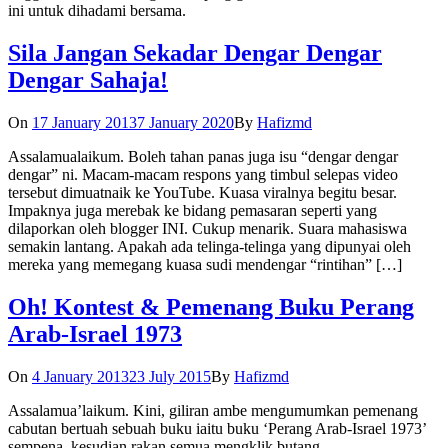
ini untuk dihadami bersama.
Sila Jangan Sekadar Dengar Dengar
Dengar Sahaja!
On
17 January 2013
7 January 2020
By
Hafizmd
Assalamualaikum. Boleh tahan panas juga isu “dengar dengar
dengar” ni. Macam-macam respons yang timbul selepas video
tersebut dimuatnaik ke YouTube. Kuasa viralnya begitu besar.
Impaknya juga merebak ke bidang pemasaran seperti yang
dilaporkan oleh blogger INI. Cukup menarik. Suara mahasiswa
semakin lantang. Apakah ada telinga-telinga yang dipunyai oleh
mereka yang memegang kuasa sudi mendengar “rintihan” […]
Oh! Kontest & Pemenang Buku Perang
Arab-Israel 1973
On
4 January 2013
23 July 2015
By
Hafizmd
Assalamua’laikum. Kini, giliran ambe mengumumkan pemenang
cabutan bertuah sebuah buku iaitu buku ‘Perang Arab-Israel 1973’
sempena kesudian rakan semua mengklik butang