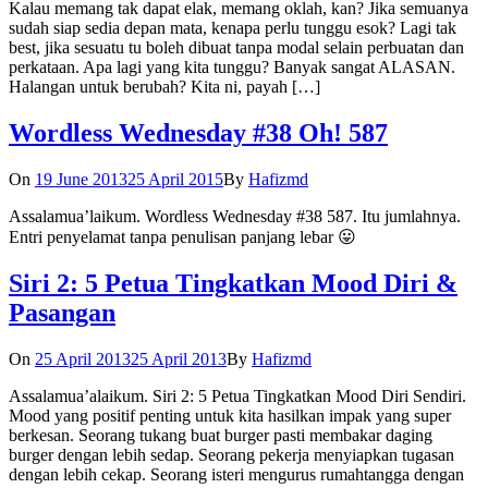
Kalau memang tak dapat elak, memang oklah, kan? Jika semuanya
sudah siap sedia depan mata, kenapa perlu tunggu esok? Lagi tak
best, jika sesuatu tu boleh dibuat tanpa modal selain perbuatan dan
perkataan. Apa lagi yang kita tunggu? Banyak sangat ALASAN.
Halangan untuk berubah? Kita ni, payah […]
Wordless Wednesday #38 Oh! 587
On
19 June 2013
25 April 2015
By
Hafizmd
Assalamua’laikum. Wordless Wednesday #38 587. Itu jumlahnya.
Entri penyelamat tanpa penulisan panjang lebar 😛
Siri 2: 5 Petua Tingkatkan Mood Diri &
Pasangan
On
25 April 2013
25 April 2013
By
Hafizmd
Assalamua’alaikum. Siri 2: 5 Petua Tingkatkan Mood Diri Sendiri.
Mood yang positif penting untuk kita hasilkan impak yang super
berkesan. Seorang tukang buat burger pasti membakar daging
burger dengan lebih sedap. Seorang pekerja menyiapkan tugasan
dengan lebih cekap. Seorang isteri mengurus rumahtangga dengan