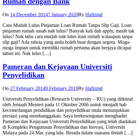
Rumah dengan Bank
On
14 December 2014
7 January 2020
By
Hafizmd
Cara Mudah Lulus Pinjaman Loan Rumah Tanpa Slip Gaji. Loan
pinjaman rumah susah nak lulus? Banyak kali dah apply, masih tak
lulus? Nak tahu cara mudah nak lulus loan rumah walaupun tanpa
slip gaji? Ada rahsia yang anda boleh buat dengan segera. Moga-
moga impian untuk memiliki rumah pertama akan berjaya dicapai
tahun ini. Nak lulus […]
Pameran dan Kejayaan Universiti
Penyelidikan
On
27 February 2014
9 February 2019
By
Hafizmd
Universiti Penyelidikan (Research University – RU) yang diiktiraf
oleh Jemaah Menteri pada 11 Oktober 2006 untuk menjadi hab
kecemerlangan pendidikan dan penyelidikan mula menunjukkan
prestasi yang membanggakan. Saya berkesempatan menghadiri
Pameran dan Kejayaan Universiti Penyelidikan yang telah diadakan
di Kompleks Pengurusan Penyelidikan dan Inovasi, Universiti
Malaya pada 24 Mac yang lalu. Berada dalam suasana ilmiah […]