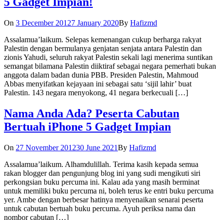
5 Gadget Impian!
On
3 December 2012
7 January 2020
By
Hafizmd
Assalamua’laikum. Selepas kemenangan cukup berharga rakyat
Palestin dengan bermulanya genjatan senjata antara Palestin dan
zionis Yahudi, seluruh rakyat Palestin sekali lagi menerima suntikan
semangat bilamana Palestin diiktiraf sebagai negara pemerhati bukan
anggota dalam badan dunia PBB. Presiden Palestin, Mahmoud
Abbas menyifatkan kejayaan ini sebagai satu ‘sijil lahir’ buat
Palestin. 143 negara menyokong, 41 negara berkecuali […]
Nama Anda Ada? Peserta Cabutan
Bertuah iPhone 5 Gadget Impian
On
27 November 2012
30 June 2021
By
Hafizmd
Assalamua’laikum. Alhamdulillah. Terima kasih kepada semua
rakan blogger dan pengunjung blog ini yang sudi mengikuti siri
perkongsian buku percuma ini. Kalau ada yang masih berminat
untuk memiliki buku percuma ni, boleh terus ke entri buku percuma
yer. Ambe dengan berbesar hatinya menyenaikan senarai peserta
untuk cabutan bertuah buku percuma. Ayuh periksa nama dan
nombor cabutan […]