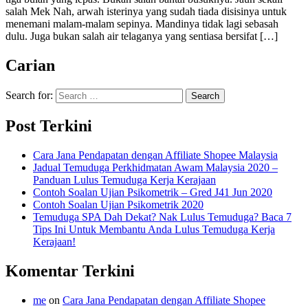
salah Mek Nah, arwah isterinya yang sudah tiada disisinya untuk
menemani malam-malam sepinya. Mandinya tidak lagi sebasah
dulu. Juga bukan salah air telaganya yang sentiasa bersifat […]
Carian
Search for:
Post Terkini
Cara Jana Pendapatan dengan Affiliate Shopee Malaysia
Jadual Temuduga Perkhidmatan Awam Malaysia 2020 –
Panduan Lulus Temuduga Kerja Kerajaan
Contoh Soalan Ujian Psikometrik – Gred J41 Jun 2020
Contoh Soalan Ujian Psikometrik 2020
Temuduga SPA Dah Dekat? Nak Lulus Temuduga? Baca 7
Tips Ini Untuk Membantu Anda Lulus Temuduga Kerja
Kerajaan!
Komentar Terkini
me
on
Cara Jana Pendapatan dengan Affiliate Shopee