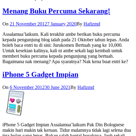
Menang Buku Percuma Sekarang!
On
21 November 2012
7 January 2020
By
Hafizmd
Assalamua’laikum. Kali terakhir ambe berikan buku percuma
kepada pengunjung blog ialah pada 21 Oktober tahun lepas. Anda
boleh baca entri tu di sini: Jurukomen Bertuah yang ke 10,000.
Untuk kesekian kalinya, kali ni ambe sekali lagi kembali untuk
memberi buku percuma kepada pengunjung yang bertuah.
Bagaimana nak menang? Apa syaratnya? Nak kena buat entri ke?
iPhone 5 Gadget Impian
On
6 November 2012
30 June 2021
By
Hafizmd
iPhone 5 Gadget Impian Assalamua’laikum Pak Din Bolognese
makin hari makin tak keruan. Tidur malamnya tidak lagi selena dua
tiga bulan yang lepas. Bukan salah bantal busuknya. Jauh sekali