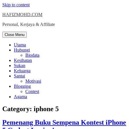
Skip to content
HAFIZMOHD.COM
Personal, Kerjaya & Affiliate
Close Menu
Utama
Hubungi
Biodata
Kesihatan
Sukan
Keluarga
Santai
Motivasi
Blogging
Contest
Agama
Category:
iphone 5
Pemenang Buku Sempena Kontest iPhone