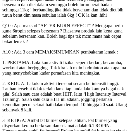
bersenam dan diet dalam seminggu boleh turun berat badan
sehingga 11kg ! berbanding jika tidak bersenam dan tidak diet blh
turun berat dlm masa sebulan ialah 6kg ! OK la kan..hihi
.
Q10 : Apa maksud “AFTER BURN EFFECT” ? Mengapa perlu
guna 6tropin selepas bersenam ? Biasanya produk lain kena guna
sebelum bersenam kan..Boleh bagi tips tak mcm mana nak cepat
bakar lemak ?
.
A10 : Ada 3 cara MEMAKSIMUMKAN pembakaran lemak :
.
1- PERTAMA: Lakukan aktiviti fizikal seperti berlari, berzumba,
workout atau berjogging. Tak kira lah main badminton atau apa jua
yang menyebabkan kadar pernafasan kita meningkat.
.
2- KEDUA: Lakukan aktiviti tersebut secara berintensiti tinggi.
Latihan tersebut tidak terlalu lama tapi anda lakukannya bagai nak
gila! Salah satu cara adalah buat HIIT. Iaitu ‘High Intensity Interval
Training’. Salah satu cara HIIT ini adalah, jogging perlahan
kemudian pecut sekuat hati dalam tempoh 10 hingga 20 saat. Ulang
sebanyak 8 kali.
.
3- KETIGA: Ambil fat burner selepas latihan. Fat burner yang
disyorkan kerana berkesan dan selamat adalah 6-TROPIN.
Kenapa perlu ambil fat burner? Bukan ke ambil fat burner itu sia-sia