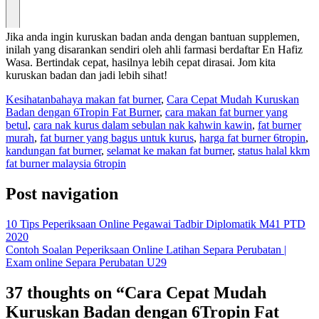
Jika anda ingin kuruskan badan anda dengan bantuan supplemen,
inilah yang disarankan sendiri oleh ahli farmasi berdaftar En Hafiz
Wasa. Bertindak cepat, hasilnya lebih cepat dirasai. Jom kita
kuruskan badan dan jadi lebih sihat!
Kesihatan
bahaya makan fat burner
,
Cara Cepat Mudah Kuruskan
Badan dengan 6Tropin Fat Burner
,
cara makan fat burner yang
betul
,
cara nak kurus dalam sebulan nak kahwin kawin
,
fat burner
murah
,
fat burner yang bagus untuk kurus
,
harga fat burner 6tropin
,
kandungan fat burner
,
selamat ke makan fat burner
,
status halal kkm
fat burner malaysia 6tropin
Post navigation
10 Tips Peperiksaan Online Pegawai Tadbir Diplomatik M41 PTD
2020
Contoh Soalan Peperiksaan Online Latihan Separa Perubatan |
Exam online Separa Perubatan U29
37 thoughts on “
Cara Cepat Mudah
Kuruskan Badan dengan 6Tropin Fat