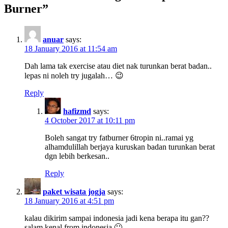
Burner
”
anuar
says:
18 January 2016 at 11:54 am
Dah lama tak exercise atau diet nak turunkan berat badan..
lepas ni noleh try jugalah… 😉
Reply
hafizmd
says:
4 October 2017 at 10:11 pm
Boleh sangat try fatburner 6tropin ni..ramai yg
alhamdulillah berjaya kuruskan badan turunkan berat
dgn lebih berkesan..
Reply
paket wisata jogja
says:
18 January 2016 at 4:51 pm
kalau dikirim sampai indonesia jadi kena berapa itu gan??
salam kenal from indonesia 🙂