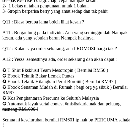
selepas exercise 1x lagi…lagi cepat nampak kesan.
2- 1 bekas ni tahan pengunaan untuk 1 bulan.
3- 6tropin berperisa berry yang amat sedap dan tak pahit.
.
Q11 : Biasa berapa lama boleh lihat kesan ?
.
A11 : Bergantung pada individu. Ada yang seminggu dah Nampak
kesan, ada yang sebulan barun Nampak hasilnya.
.
Q12 : Kalau saya order sekarang, ada PROMOSI harga tak ?
.
A12 : Yesss..semestinya ada, order sekarang dan akan dapat :
.
✪ T-Shirt Eksklusif Team Mesotropin ( Bernilai RM50 )
✪ Ebook Teknik Bakar Lemak Pantas
✪ Ebook Teknik Hilangkan Perut Boroiiii ( Bernilai RM97 )
✪ Ebook Senaman Mudah di Rumah ( bagi org yg sibuk ) Bernilai
RM97
✪ Kos Penghantaran Percuma ke Seluruh Malaysia
✪
Automatik layak sertai contest #misibakarlemak dan peluang
menang RM1000 !
.
Semua ni keseluruhan bernilai RM601 tp nak bg PERCUMA sahaja
!
.