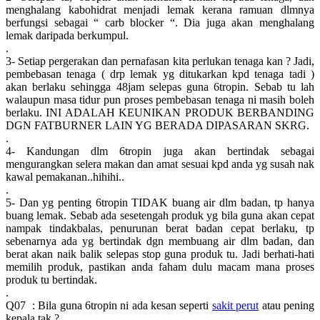
menghalang kabohidrat menjadi lemak kerana ramuan dlmnya
berfungsi sebagai “ carb blocker “. Dia juga akan menghalang
lemak daripada berkumpul.
.
3- Setiap pergerakan dan pernafasan kita perlukan tenaga kan ? Jadi,
pembebasan tenaga ( drp lemak yg ditukarkan kpd tenaga tadi )
akan berlaku sehingga 48jam selepas guna 6tropin. Sebab tu lah
walaupun masa tidur pun proses pembebasan tenaga ni masih boleh
berlaku. INI ADALAH KEUNIKAN PRODUK BERBANDING
DGN FATBURNER LAIN YG BERADA DIPASARAN SKRG.
.
4- Kandungan dlm 6tropin juga akan bertindak sebagai
mengurangkan selera makan dan amat sesuai kpd anda yg susah nak
kawal pemakanan..hihihi..
.
5- Dan yg penting 6tropin TIDAK buang air dlm badan, tp hanya
buang lemak. Sebab ada sesetengah produk yg bila guna akan cepat
nampak tindakbalas, penurunan berat badan cepat berlaku, tp
sebenarnya ada yg bertindak dgn membuang air dlm badan, dan
berat akan naik balik selepas stop guna produk tu. Jadi berhati-hati
memilih produk, pastikan anda faham dulu macam mana proses
produk tu bertindak.
.
Q07 : Bila guna 6tropin ni ada kesan seperti
sakit perut
atau pening
kepala tak ?