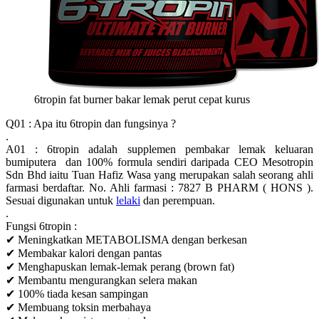
6tropin fat burner bakar lemak perut cepat kurus
Q01 : Apa itu 6tropin dan fungsinya ?
.
A01 : 6tropin adalah supplemen pembakar lemak keluaran
bumiputera dan 100% formula sendiri daripada CEO Mesotropin
Sdn Bhd iaitu Tuan Hafiz Wasa yang merupakan salah seorang ahli
farmasi berdaftar. No. Ahli farmasi : 7827 B PHARM ( HONS ).
Sesuai digunakan untuk
lelaki
dan perempuan.
.
Fungsi 6tropin :
✔ Meningkatkan METABOLISMA dengan berkesan
✔ Membakar kalori dengan pantas
✔ Menghapuskan lemak-lemak perang (brown fat)
✔ Membantu mengurangkan selera makan
✔ 100% tiada kesan sampingan
✔ Membuang toksin merbahaya