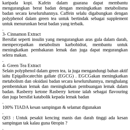
karipada kopi. Kafein dalam guarana dapat membantu
mengurangkan berat badan dengan meningkatkan metabolisma
badan secara keseluruhannya. Caffein selalu digabungkan dengan
polyphenol dalam green tea untuk bertindak sebagai supplement
untuk menurunkan berat badan yang terbaik.
.
3- Cinnamon Extract
Bersifat seperti insulin yang mengurangkan aras gula dalam darah,
mempercepatkan metabolism karbohidrat, membantu untuk
meningkatkan pembakaran lemak dan juga dapat megurangkan
selera makan.
.
4- Green Tea Extract
Selain polyphenol dalam green tea, ia juga mengandungi bahan aktif
iaitu Epigallocatechin gallate (EGCG) . EGCGakan meningkatkan
metabolism dan oksidasi badan secara keseluruhannya, menghalang
pembentukan lemak dan meningkatkan pembuangan lemak dalam
badan. Rasberry ketone Rasberry ketone ialah sebagai flavouring
dan juga bersifat katabolik kepada lemak badan
.
100% TIADA kesan sampingan & selamat digunakan
.
Q03 : Untuk pesakit kencing manis dan darah tinggi ada kesan
sampingan tak kalau guna 6tropin ?
.