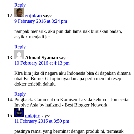
Reply
rujukan
says:
9 February 2016 at 8:24 pm
nampak menarik, aku pun dah lama nak kuruskan badan,
asyik x menjadi jer
Reply
Ahmad Syaman
says:
10 February 2016 at 4:13 pm
Kira kira jika di negara aku Indonesia bisa di dapakan dimana
obat Fat Burner 6Tropin nya.dan apa perlu memint resep
dokter terlebih dahulu
Reply
Pingback: Comment on Komisen Lazada kelima – Jom sertai
Involve Asia by hafizmd - Best Blogger Network
onlajer
says:
11 February 2016 at 3:50 pm
pastinya ramai yang berminat dengan produk ni, termasuk