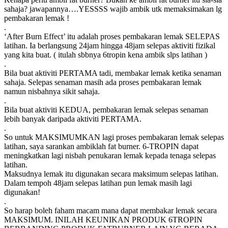
sahaja? jawapannya….YESSSS wajib ambik utk memaksimakan lg
pembakaran lemak !
.
‘After Burn Effect’ itu adalah proses pembakaran lemak SELEPAS
latihan. Ia berlangsung 24jam hingga 48jam selepas aktiviti fizikal
yang kita buat. ( itulah sbbnya 6tropin kena ambik slps latihan )
.
Bila buat aktiviti PERTAMA tadi, membakar lemak ketika senaman
sahaja. Selepas senaman masih ada proses pembakaran lemak
namun nisbahnya sikit sahaja.
.
Bila buat aktiviti KEDUA, pembakaran lemak selepas senaman
lebih banyak daripada aktiviti PERTAMA.
.
So untuk MAKSIMUMKAN lagi proses pembakaran lemak selepas
latihan, saya sarankan ambiklah fat burner. 6-TROPIN dapat
meningkatkan lagi nisbah penukaran lemak kepada tenaga selepas
latihan.
Maksudnya lemak itu digunakan secara maksimum selepas latihan.
Dalam tempoh 48jam selepas latihan pun lemak masih lagi
digunakan!
.
So harap boleh faham macam mana dapat membakar lemak secara
MAKSIMUM. INILAH KEUNIKAN PRODUK 6TROPIN