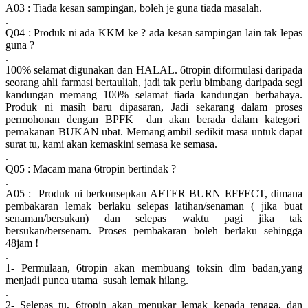
A03 : Tiada kesan sampingan, boleh je guna tiada masalah.
.
Q04 : Produk ni ada KKM ke ? ada kesan sampingan lain tak lepas
guna ?
.
100% selamat digunakan dan HALAL. 6tropin diformulasi daripada
seorang ahli farmasi bertauliah, jadi tak perlu bimbang daripada segi
kandungan memang 100% selamat tiada kandungan berbahaya.
Produk ni masih baru dipasaran, Jadi sekarang dalam proses
permohonan dengan BPFK dan akan berada dalam kategori
pemakanan BUKAN ubat. Memang ambil sedikit masa untuk dapat
surat tu, kami akan kemaskini semasa ke semasa.
.
Q05 : Macam mana 6tropin bertindak ?
.
A05 : Produk ni berkonsepkan AFTER BURN EFFECT, dimana
pembakaran lemak berlaku selepas latihan/senaman ( jika buat
senaman/bersukan) dan selepas waktu pagi jika tak
bersukan/bersenam. Proses pembakaran boleh berlaku sehingga
48jam !
.
1- Permulaan, 6tropin akan membuang toksin dlm badan,yang
menjadi punca utama susah lemak hilang.
.
2- Selepas tu, 6tropin akan menukar lemak kepada tenaga, dan