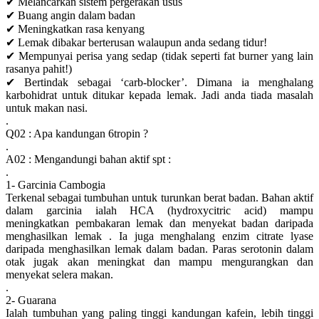
✔ Melancarkan sistem pergerakan usus
✔ Buang angin dalam badan
✔ Meningkatkan rasa kenyang
✔ Lemak dibakar berterusan walaupun anda sedang tidur!
✔ Mempunyai perisa yang sedap (tidak seperti fat burner yang lain
rasanya pahit!)
✔ Bertindak sebagai ‘carb-blocker’. Dimana ia menghalang
karbohidrat untuk ditukar kepada lemak. Jadi anda tiada masalah
untuk makan nasi.
.
Q02 : Apa kandungan 6tropin ?
.
A02 : Mengandungi bahan aktif spt :
.
1- Garcinia Cambogia
Terkenal sebagai tumbuhan untuk turunkan berat badan. Bahan aktif
dalam garcinia ialah HCA (hydroxycitric acid) mampu
meningkatkan pembakaran lemak dan menyekat badan daripada
menghasilkan lemak . Ia juga menghalang enzim citrate lyase
daripada menghasilkan lemak dalam badan. Paras serotonin dalam
otak jugak akan meningkat dan mampu mengurangkan dan
menyekat selera makan.
.
2- Guarana
Ialah tumbuhan yang paling tinggi kandungan kafein, lebih tinggi