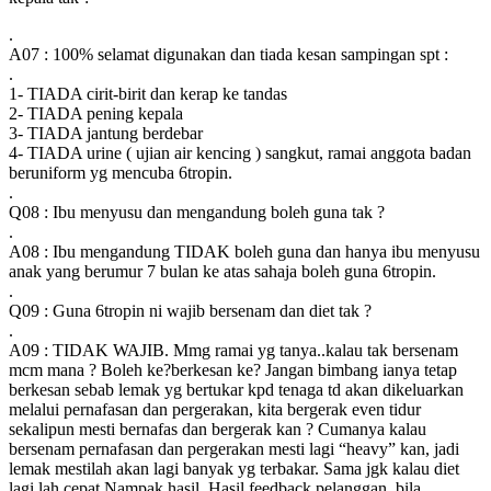
.
A07 : 100% selamat digunakan dan tiada kesan sampingan spt :
.
1- TIADA cirit-birit dan kerap ke tandas
2- TIADA pening kepala
3- TIADA jantung berdebar
4- TIADA urine ( ujian air kencing ) sangkut, ramai anggota badan
beruniform yg mencuba 6tropin.
.
Q08 : Ibu menyusu dan mengandung boleh guna tak ?
.
A08 : Ibu mengandung TIDAK boleh guna dan hanya ibu menyusu
anak yang berumur 7 bulan ke atas sahaja boleh guna 6tropin.
.
Q09 : Guna 6tropin ni wajib bersenam dan diet tak ?
.
A09 : TIDAK WAJIB. Mmg ramai yg tanya..kalau tak bersenam
mcm mana ? Boleh ke?berkesan ke? Jangan bimbang ianya tetap
berkesan sebab lemak yg bertukar kpd tenaga td akan dikeluarkan
melalui pernafasan dan pergerakan, kita bergerak even tidur
sekalipun mesti bernafas dan bergerak kan ? Cumanya kalau
bersenam pernafasan dan pergerakan mesti lagi “heavy” kan, jadi
lemak mestilah akan lagi banyak yg terbakar. Sama jgk kalau diet
lagi lah cepat Nampak hasil. Hasil feedback pelanggan, bila