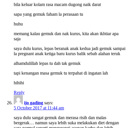
bila keluar kolam rasa macam dugong naik darat
sapa yang gemuk faham la perasaan tu
huhu
memang kalau gemuk dan nak kurus, kita akan ikhtiar apa
saja
saya dulu kurus, lepas beranak anak kedua jadi gemuk sampai
la pregnant anak ketiga baru kurus balik sebab alahan teruk
alhamdulillah lepas tu dah tak gemuk
tapi kenangan masa gemuk tu terpahat di ingatan lah
hihihi
Reply
ijo gading
says:
5 October 2017 at 11:44 am
saya dulu sangat gemuk dan merasa risih dan malas
bergerak… namun saya lebih suka melakukan diet dengan
cara normal seperti mengurangi asupan karbo dan lebih