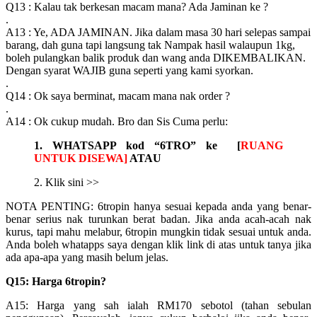
Q13 : Kalau tak berkesan macam mana? Ada Jaminan ke ?
.
A13 : Ye, ADA JAMINAN. Jika dalam masa 30 hari selepas sampai
barang, dah guna tapi langsung tak Nampak hasil walaupun 1kg,
boleh pulangkan balik produk dan wang anda DIKEMBALIKAN.
Dengan syarat WAJIB guna seperti yang kami syorkan.
.
Q14 : Ok saya berminat, macam mana nak order ?
.
A14 : Ok cukup mudah. Bro dan Sis Cuma perlu:
1. WHATSAPP kod “6TRO” ke [
RUANG
UNTUK DISEWA]
ATAU
2. Klik sini >>
NOTA PENTING: 6tropin hanya sesuai kepada anda yang benar-
benar serius nak turunkan berat badan. Jika anda acah-acah nak
kurus, tapi mahu melabur, 6tropin mungkin tidak sesuai untuk anda.
Anda boleh whatapps saya dengan klik link di atas untuk tanya jika
ada apa-apa yang masih belum jelas.
Q15: Harga 6tropin?
A15: Harga yang sah ialah RM170 sebotol (tahan sebulan