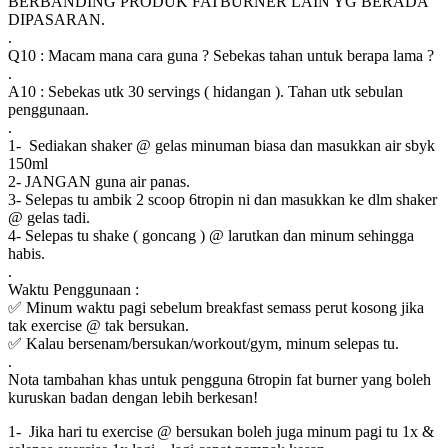
BERBANDING PRODUK FATBURNER LAIN YG BERADA
DIPASARAN.
.
Q10 : Macam mana cara guna ? Sebekas tahan untuk berapa lama ?
.
A10 : Sebekas utk 30 servings ( hidangan ). Tahan utk sebulan
penggunaan.
.
1- Sediakan shaker @ gelas minuman biasa dan masukkan air sbyk
150ml
2- JANGAN guna air panas.
3- Selepas tu ambik 2 scoop 6tropin ni dan masukkan ke dlm shaker
@ gelas tadi.
4- Selepas tu shake ( goncang ) @ larutkan dan minum sehingga
habis.
.
Waktu Penggunaan :
✅ Minum waktu pagi sebelum breakfast semass perut kosong jika
tak exercise @ tak bersukan.
✅ Kalau bersenam/bersukan/workout/gym, minum selepas tu.
.
Nota tambahan khas untuk pengguna 6tropin fat burner yang boleh
kuruskan badan dengan lebih berkesan!
1- Jika hari tu exercise @ bersukan boleh juga minum pagi tu 1x &