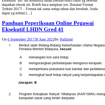
Eksekutif ini? Ini sebabnya ramai (beribu-ribu) calon yg berebut
dapatkan ebook ini. Boleh baca lampiran yer. Huraian Format
Terkini 2017! – Format tak sama setiap tahun dan berubah. Anda
dapat yg terkini […]
Panduan Peperiksaan Online Pegawai
Eksekutif LHDN Gred 41
On
6 September 2017
30 June 2021
By
Hafizmd