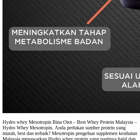
Hydro whey Mesotropin Bina Otot – Best Whey Protein Malaysia –
Hydro Whey Mesotropin. Anda perlukan sumber protein yang
murah, best dan terbaik? Mesotropin pengeluar supplemen kesihatan
Malaysia menawarkan Hydro whey protein yang pastinya halal dan