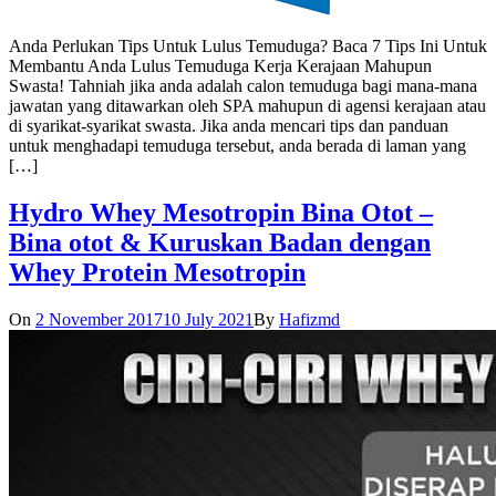
Anda Perlukan Tips Untuk Lulus Temuduga? Baca 7 Tips Ini Untuk
Membantu Anda Lulus Temuduga Kerja Kerajaan Mahupun
Swasta! Tahniah jika anda adalah calon temuduga bagi mana-mana
jawatan yang ditawarkan oleh SPA mahupun di agensi kerajaan atau
di syarikat-syarikat swasta. Jika anda mencari tips dan panduan
untuk menghadapi temuduga tersebut, anda berada di laman yang
[…]
Hydro Whey Mesotropin Bina Otot –
Bina otot & Kuruskan Badan dengan
Whey Protein Mesotropin
On
2 November 2017
10 July 2021
By
Hafizmd