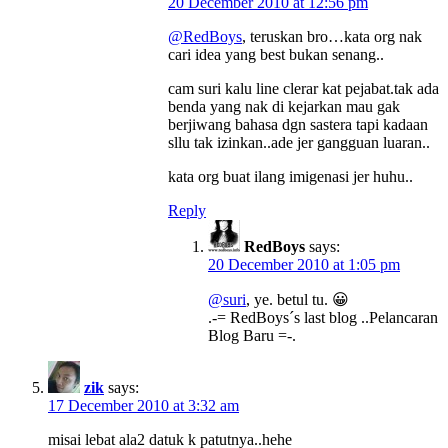
20 December 2010 at 12:56 pm
@RedBoys
, teruskan bro…kata org nak
cari idea yang best bukan senang..
cam suri kalu line clerar kat pejabat.tak ada
benda yang nak di kejarkan mau gak
berjiwang bahasa dgn sastera tapi kadaan
sllu tak izinkan..ade jer gangguan luaran..
kata org buat ilang imigenasi jer huhu..
Reply
RedBoys
says:
20 December 2010 at 1:05 pm
@suri
, ye. betul tu. 😀
.-= RedBoys´s last blog ..Pelancaran
Blog Baru =-.
zik
says:
17 December 2010 at 3:32 am
misai lebat ala2 datuk k patutnya..hehe