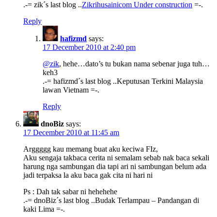
.-= zik´s last blog ..
Zikrihusainicom Under construction
=-.
Reply
hafizmd
says:
17 December 2010 at 2:40 pm
@zik
, hehe…dato’s tu bukan nama sebenar juga tuh…
keh3
.-= hafizmd´s last blog ..Keputusan Terkini Malaysia
lawan Vietnam =-.
Reply
dnoBiz
says:
17 December 2010 at 11:45 am
Arggggg kau memang buat aku keciwa FIz,
Aku sengaja takbaca cerita ni semalam sebab nak baca sekali
harung nga sambungan dia tapi ari ni sambungan belum ada
jadi terpaksa la aku baca gak cita ni hari ni
Ps : Dah tak sabar ni hehehehe
.-= dnoBiz´s last blog ..Budak Terlampau – Pandangan di
kaki Lima =-.