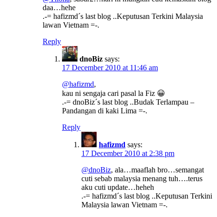
daa…hehe
.-= hafizmd´s last blog ..Keputusan Terkini Malaysia
lawan Vietnam =-.
Reply
dnoBiz
says:
17 December 2010 at 11:46 am
@hafizmd
,
kau ni sengaja cari pasal la Fiz 😀
.-= dnoBiz´s last blog ..Budak Terlampau –
Pandangan di kaki Lima =-.
Reply
hafizmd
says:
17 December 2010 at 2:38 pm
@dnoBiz
, ala…maaflah bro…semangat
cuti sebab malaysia menang tuh….terus
aku cuti update…heheh
.-= hafizmd´s last blog ..Keputusan Terkini
Malaysia lawan Vietnam =-.