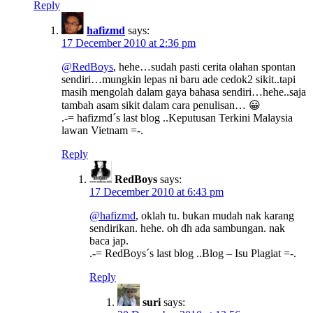
Reply
hafizmd
says:
17 December 2010 at 2:36 pm
@RedBoys
, hehe…sudah pasti cerita olahan spontan
sendiri…mungkin lepas ni baru ade cedok2 sikit..tapi
masih mengolah dalam gaya bahasa sendiri…hehe..saja
tambah asam sikit dalam cara penulisan… 😀
.-= hafizmd´s last blog ..Keputusan Terkini Malaysia
lawan Vietnam =-.
Reply
RedBoys
says:
17 December 2010 at 6:43 pm
@hafizmd
, oklah tu. bukan mudah nak karang
sendirikan. hehe. oh dh ada sambungan. nak
baca jap.
.-= RedBoys´s last blog ..Blog – Isu Plagiat =-.
Reply
suri
says: