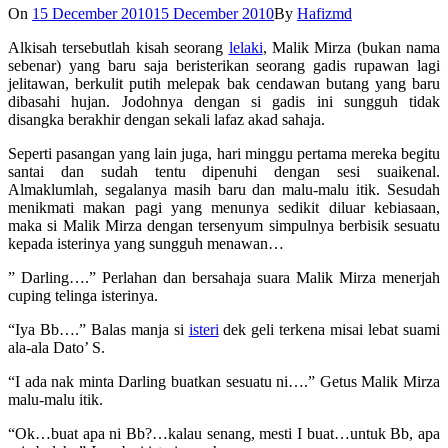
On
15 December 2010
15 December 2010
By
Hafizmd
Alkisah tersebutlah kisah seorang
lelaki
, Malik Mirza (bukan nama
sebenar) yang baru saja beristerikan seorang gadis rupawan lagi
jelitawan, berkulit putih melepak bak cendawan butang yang baru
dibasahi hujan. Jodohnya dengan si gadis ini sungguh tidak
disangka berakhir dengan sekali lafaz akad sahaja.
Seperti pasangan yang lain juga, hari minggu pertama mereka begitu
santai dan sudah tentu dipenuhi dengan sesi suaikenal.
Almaklumlah, segalanya masih baru dan malu-malu itik. Sesudah
menikmati makan pagi yang menunya sedikit diluar kebiasaan,
maka si Malik Mirza dengan tersenyum simpulnya berbisik sesuatu
kepada isterinya yang sungguh menawan…
” Darling….” Perlahan dan bersahaja suara Malik Mirza menerjah
cuping telinga isterinya.
“Iya Bb….” Balas manja si
isteri
dek geli terkena misai lebat suami
ala-ala Dato’ S.
“I ada nak minta Darling buatkan sesuatu ni….” Getus Malik Mirza
malu-malu itik.
“Ok…buat apa ni Bb?…kalau senang, mesti I buat…untuk Bb, apa