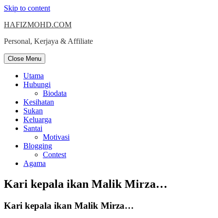
Skip to content
HAFIZMOHD.COM
Personal, Kerjaya & Affiliate
Close Menu
Utama
Hubungi
Biodata
Kesihatan
Sukan
Keluarga
Santai
Motivasi
Blogging
Contest
Agama
Kari kepala ikan Malik Mirza…
Kari kepala ikan Malik Mirza…