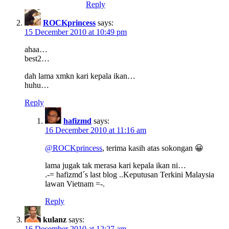
Reply
ROCKprincess
says:
15 December 2010 at 10:49 pm
ahaa…
best2…
dah lama xmkn kari kepala ikan…
huhu…
Reply
hafizmd
says:
16 December 2010 at 11:16 am
@ROCKprincess
, terima kasih atas sokongan 😀
lama jugak tak merasa kari kepala ikan ni…
.-= hafizmd´s last blog ..Keputusan Terkini Malaysia
lawan Vietnam =-.
Reply
kulanz
says:
16 December 2010 at 12:27 am