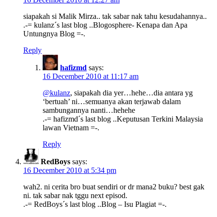
siapakah si Malik Mirza.. tak sabar nak tahu kesudahannya..
.-= kulanz´s last blog ..Blogosphere- Kenapa dan Apa
Untungnya Blog =-.
Reply
hafizmd
says:
16 December 2010 at 11:17 am
@kulanz
, siapakah dia yer…hehe…dia antara yg
‘bertuah’ ni…semuanya akan terjawab dalam
sambungannya nanti…hehehe
.-= hafizmd´s last blog ..Keputusan Terkini Malaysia
lawan Vietnam =-.
Reply
RedBoys
says:
16 December 2010 at 5:34 pm
wah2. ni cerita bro buat sendiri or dr mana2 buku? best gak
ni. tak sabar nak tggu next episod.
.-= RedBoys´s last blog ..Blog – Isu Plagiat =-.