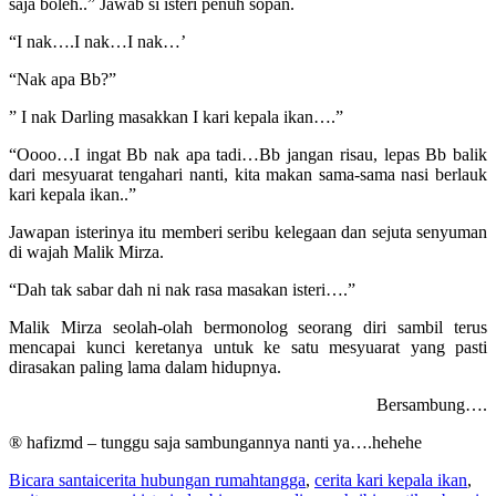
saja boleh..” Jawab si isteri penuh sopan.
“I nak….I nak…I nak…’
“Nak apa Bb?”
” I nak Darling masakkan I kari kepala ikan….”
“Oooo…I ingat Bb nak apa tadi…Bb jangan risau, lepas Bb balik
dari mesyuarat tengahari nanti, kita makan sama-sama nasi berlauk
kari kepala ikan..”
Jawapan isterinya itu memberi seribu kelegaan dan sejuta senyuman
di wajah Malik Mirza.
“Dah tak sabar dah ni nak rasa masakan isteri….”
Malik Mirza seolah-olah bermonolog seorang diri sambil terus
mencapai kunci keretanya untuk ke satu mesyuarat yang pasti
dirasakan paling lama dalam hidupnya.
Bersambung….
® hafizmd – tunggu saja sambungannya nanti ya….hehehe
Bicara santai
cerita hubungan rumahtangga
,
cerita kari kepala ikan
,