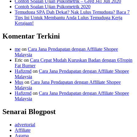
Contoh Soalan Ujian Psikometrik – Gred J41 Jun 2020
Contoh Soalan Ujian Psikometrik 2020
Temuduga SPA Dah Dekat? Nak Lulus Temuduga? Baca 7
Tips Ini Untuk Membantu Anda Lulus Temuduga Kerja
Kerajaan!
Komentar Terkini
me
on
Cara Jana Pendapatan dengan Affiliate Shopee
Malaysia
Eric
on
Cara Cepat Mudah Kuruskan Badan dengan 6Tropin
Fat Burner
Hafizmd
on
Cara Jana Pendapatan dengan Affiliate Shopee
Malaysia
Mus
on
Cara Jana Pendapatan dengan Affiliate Shopee
Malaysia
Hafizmd
on
Cara Jana Pendapatan dengan Affiliate Shopee
Malaysia
Senarai Blogpost
advertorial
Affiliate
Agama