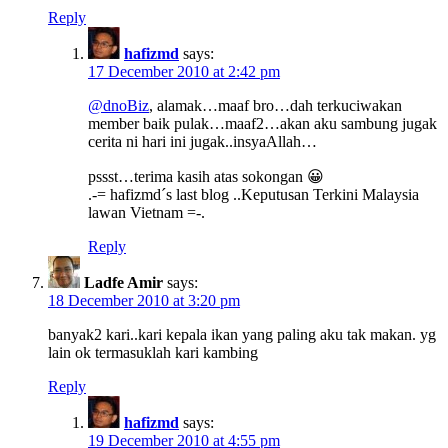
Reply
hafizmd
says:
17 December 2010 at 2:42 pm
@dnoBiz
, alamak…maaf bro…dah terkuciwakan
member baik pulak…maaf2…akan aku sambung jugak
cerita ni hari ini jugak..insyaAllah…
pssst…terima kasih atas sokongan 😀
.-= hafizmd´s last blog ..Keputusan Terkini Malaysia
lawan Vietnam =-.
Reply
Ladfe Amir
says:
18 December 2010 at 3:20 pm
banyak2 kari..kari kepala ikan yang paling aku tak makan. yg
lain ok termasuklah kari kambing
Reply
hafizmd
says:
19 December 2010 at 4:55 pm