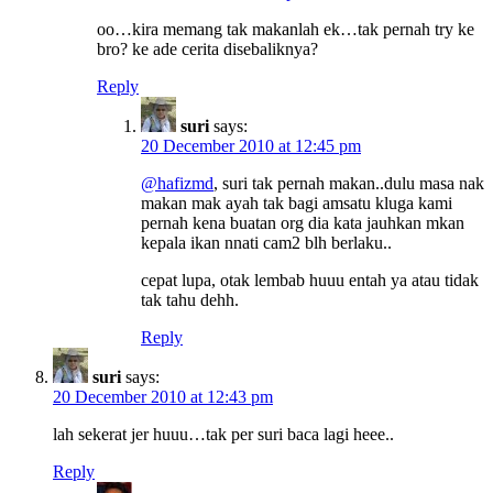
oo…kira memang tak makanlah ek…tak pernah try ke
bro? ke ade cerita disebaliknya?
Reply
suri
says:
20 December 2010 at 12:45 pm
@hafizmd
, suri tak pernah makan..dulu masa nak
makan mak ayah tak bagi amsatu kluga kami
pernah kena buatan org dia kata jauhkan mkan
kepala ikan nnati cam2 blh berlaku..
cepat lupa, otak lembab huuu entah ya atau tidak
tak tahu dehh.
Reply
suri
says:
20 December 2010 at 12:43 pm
lah sekerat jer huuu…tak per suri baca lagi heee..
Reply