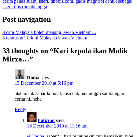
cerita panas suami isteri
,
dnobiz.com
,
gadis maghribi cantik sebagai
isteri
,
tips rumahtangga
Post navigation
3 cara Malaysia boleh menang lawan Vietnam…
Keputusan Terkini Malaysia lawan Vietnam
33 thoughts on “
Kari kepala ikan Malik
Mirza…
”
Thoha
says:
15 December 2010 at 5:16 pm
alahai..tak sabar la pulak rasa nak menunggu sambungan
cerita ni..hehe
Reply
hafizmd
says:
16 December 2010 at 11:16 am
@Thoha
, sabar2…hari ni mungkin cuti kemaskini blog