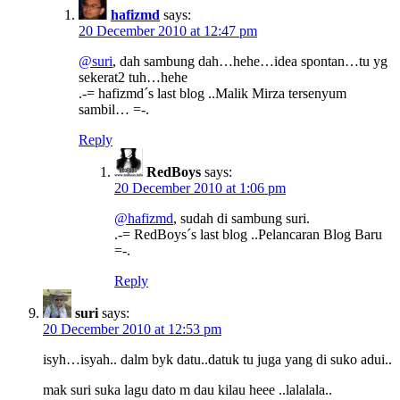
hafizmd
says:
20 December 2010 at 12:47 pm
@suri
, dah sambung dah…hehe…idea spontan…tu yg
sekerat2 tuh…hehe
.-= hafizmd´s last blog ..Malik Mirza tersenyum
sambil… =-.
Reply
RedBoys
says:
20 December 2010 at 1:06 pm
@hafizmd
, sudah di sambung suri.
.-= RedBoys´s last blog ..Pelancaran Blog Baru
=-.
Reply
suri
says:
20 December 2010 at 12:53 pm
isyh…isyah.. dalm byk datu..datuk tu juga yang di suko adui..
mak suri suka lagu dato m dau kilau heee ..lalalala..