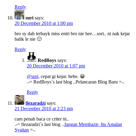
Reply
suri
says:
20 December 2010 at 1:00 pm
bro sy dah terbayk miss entri bro nie hee…sori.. ni nak kejar
balik le nie 🙂
Reply
RedBoys
says:
20 December 2010 at 1:07 pm
@suri
, cepat gi kejar. hehe. 😀
.-= RedBoys´s last blog ..Pelancaran Blog Baru =-.
Reply
fiezaradzi
says:
21 December 2010 at 2:23 pm
cam penah baca ce criter ni..
.-= fiezaradzi´s last blog ..
Jangan Membazir- Itu Amalan
Syaitan
=-.