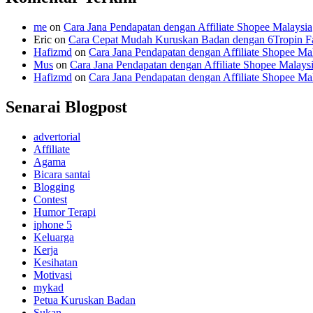
me
on
Cara Jana Pendapatan dengan Affiliate Shopee Malaysia
Eric
on
Cara Cepat Mudah Kuruskan Badan dengan 6Tropin Fa
Hafizmd
on
Cara Jana Pendapatan dengan Affiliate Shopee Ma
Mus
on
Cara Jana Pendapatan dengan Affiliate Shopee Malays
Hafizmd
on
Cara Jana Pendapatan dengan Affiliate Shopee Ma
Senarai Blogpost
advertorial
Affiliate
Agama
Bicara santai
Blogging
Contest
Humor Terapi
iphone 5
Keluarga
Kerja
Kesihatan
Motivasi
mykad
Petua Kuruskan Badan
Sukan