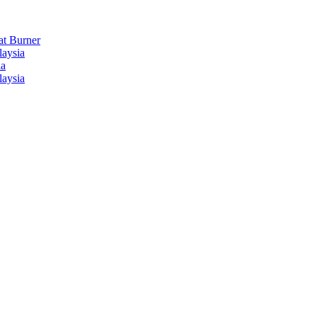
t Burner
laysia
ia
laysia