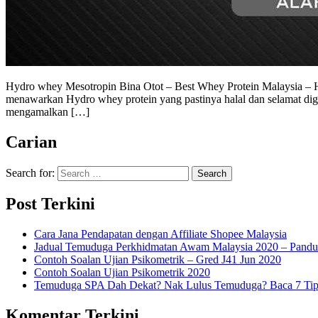
Hydro whey Mesotropin Bina Otot – Best Whey Protein Malaysia – H
menawarkan Hydro whey protein yang pastinya halal dan selamat digu
mengamalkan […]
Carian
Search for:
Post Terkini
Cara Jana Pendapatan dengan Affiliate Shopee Malaysia
Jadual Temuduga Perkhidmatan Awam Malaysia 2020 – Pandu
Contoh Soalan Ujian Psikometrik – Gred J41 Jun 2020
Contoh Soalan Ujian Psikometrik 2020
Temuduga SPA Dah Dekat? Nak Lulus Temuduga? Baca 7 Tips
Komentar Terkini