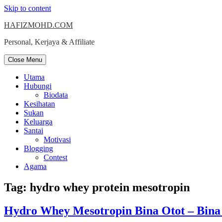
Skip to content
HAFIZMOHD.COM
Personal, Kerjaya & Affiliate
Close Menu
Utama
Hubungi
Biodata
Kesihatan
Sukan
Keluarga
Santai
Motivasi
Blogging
Contest
Agama
Tag:
hydro whey protein mesotropin
Hydro Whey Mesotropin Bina Otot – Bina