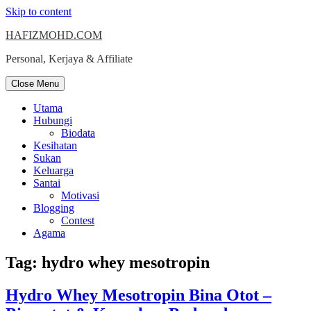
Skip to content
HAFIZMOHD.COM
Personal, Kerjaya & Affiliate
Close Menu
Utama
Hubungi
Biodata
Kesihatan
Sukan
Keluarga
Santai
Motivasi
Blogging
Contest
Agama
Tag:
hydro whey mesotropin
Hydro Whey Mesotropin Bina Otot –