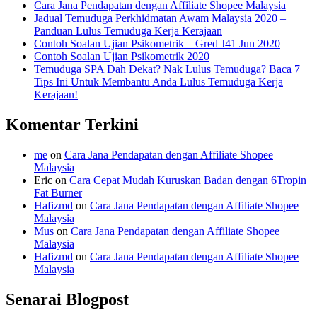
Cara Jana Pendapatan dengan Affiliate Shopee Malaysia
Jadual Temuduga Perkhidmatan Awam Malaysia 2020 –
Panduan Lulus Temuduga Kerja Kerajaan
Contoh Soalan Ujian Psikometrik – Gred J41 Jun 2020
Contoh Soalan Ujian Psikometrik 2020
Temuduga SPA Dah Dekat? Nak Lulus Temuduga? Baca 7
Tips Ini Untuk Membantu Anda Lulus Temuduga Kerja
Kerajaan!
Komentar Terkini
me
on
Cara Jana Pendapatan dengan Affiliate Shopee
Malaysia
Eric
on
Cara Cepat Mudah Kuruskan Badan dengan 6Tropin
Fat Burner
Hafizmd
on
Cara Jana Pendapatan dengan Affiliate Shopee
Malaysia
Mus
on
Cara Jana Pendapatan dengan Affiliate Shopee
Malaysia
Hafizmd
on
Cara Jana Pendapatan dengan Affiliate Shopee
Malaysia
Senarai Blogpost