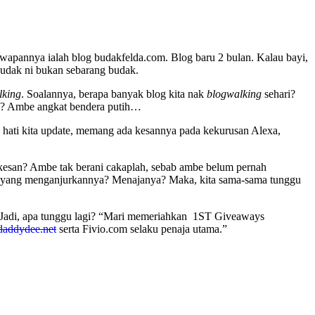
wapannya ialah blog budakfelda.com. Blog baru 2 bulan. Kalau bayi,
budak ni bukan sebarang budak.
lking
. Soalannya, berapa banyak blog kita nak
blogwalking
sehari?
? Ambe angkat bendera putih…
ap hati kita update, memang ada kesannya pada kekurusan Alexa,
rkesan? Ambe tak berani cakaplah, sebab ambe belum pernah
k, yang menganjurkannya? Menajanya? Maka, kita sama-sama tunggu
. Jadi, apa tunggu lagi? “Mari memeriahkan 1ST Giveaways
daddydee.net
serta Fivio.com selaku penaja utama.”