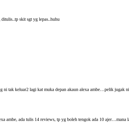
itulis..tp skit sgt yg lepas..huhu
 ni tak keluar2 lagi kat muka depan akaun alexa ambe…pelik jugak n
a ambe, ada tulis 14 reviews, tp yg boleh tengok ada 10 ajer…mana 