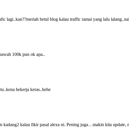
afic lagi..kan??meriah betul blog kalau traffic ramai yang lalu lalang..
 bawah 100k pun ok apa..
u..kena bekerja keras..hehe
adang2 kalau fikir pasal alexa ni. Pening juga…makin kita update, 