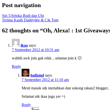
Post navigation
Siri 5:Seloka Budi dan Ubi
Terima Kasih Daddydee & Cik Tom
62 thoughts on “
Oh, Alexa! : 1st Giveawa
ikaa
says:
7 September 2012 at 10:31 am
wahhh awk join gak erkk…selamat join k 🙂
Reply
hafizmd
says:
7 September 2012 at 11:10 am
Mesti masuk utk meriahkan dan sokong rakan2 blogger..
Selamat utk ikaa juga yer =)
Reply