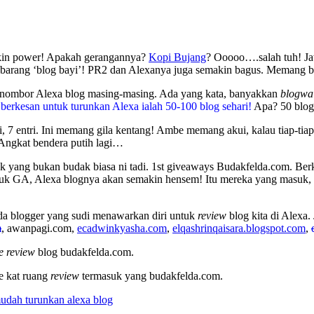
kin power! Apakah gerangannya?
Kopi Bujang
? Ooooo….salah tuh! Ja
sebarang ‘blog bayi’! PR2 dan Alexanya juga semakin bagus. Memang 
 nombor Alexa blog masing-masing. Ada yang kata, banyakkan
blogwa
erkesan untuk turunkan Alexa ialah 50-100 blog sehari!
Apa? 50 blog
ri, 7 entri. Ini memang gila kentang! Ambe memang akui, kalau tiap-ti
Angkat bendera putih lagi…
dak yang bukan budak biasa ni tadi. 1st giveaways Budakfelda.com. Be
masuk GA, Alexa blognya akan semakin hensem! Itu mereka yang masu
da blogger yang sudi menawarkan diri untuk
review
blog kita di Alexa
m
, awanpagi.com,
ecadwinkyasha.com
,
elqashrinqaisara.blogspot.com
,
e review
blog budakfelda.com.
e kat ruang
review
termasuk yang budakfelda.com.
mudah turunkan alexa blog