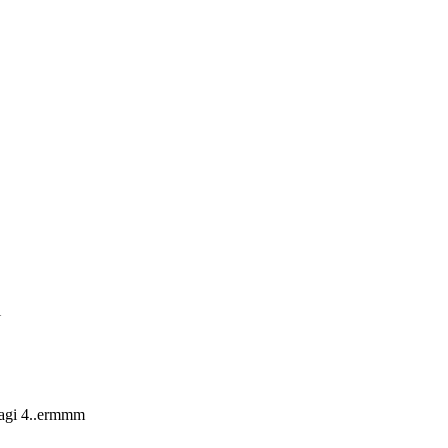
i
lagi 4..ermmm