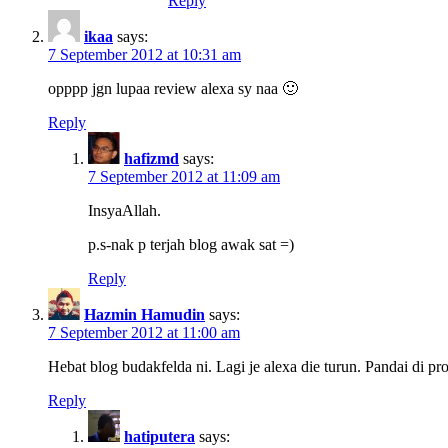
Reply
ikaa
says:
7 September 2012 at 10:31 am
opppp jgn lupaa review alexa sy naa 🙂
Reply
hafizmd
says:
7 September 2012 at 11:09 am
InsyaAllah.
p.s-nak p terjah blog awak sat =)
Reply
Hazmin Hamudin
says:
7 September 2012 at 11:00 am
Hebat blog budakfelda ni. Lagi je alexa die turun. Pandai di pr
Reply
hatiputera
says: