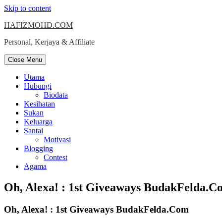
Skip to content
HAFIZMOHD.COM
Personal, Kerjaya & Affiliate
Close Menu
Utama
Hubungi
Biodata
Kesihatan
Sukan
Keluarga
Santai
Motivasi
Blogging
Contest
Agama
Oh, Alexa! : 1st Giveaways BudakFelda.C
Oh, Alexa! : 1st Giveaways BudakFelda.Com