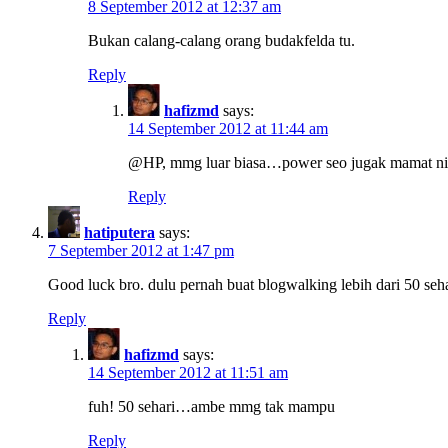
8 September 2012 at 12:37 am
Bukan calang-calang orang budakfelda tu.
Reply
hafizmd
says:
14 September 2012 at 11:44 am
@HP, mmg luar biasa…power seo jugak mamat ni
Reply
hatiputera
says:
7 September 2012 at 1:47 pm
Good luck bro. dulu pernah buat blogwalking lebih dari 50 sehar
Reply
hafizmd
says:
14 September 2012 at 11:51 am
fuh! 50 sehari…ambe mmg tak mampu
Reply