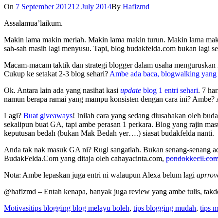
On
7 September 2012
12 July 2014
By
Hafizmd
Assalamua’laikum.
Makin lama makin meriah. Makin lama makin turun. Makin lama ma
sah-sah masih lagi menyusu. Tapi, blog budakfelda.com bukan lagi 
Macam-macam taktik dan strategi blogger dalam usaha menguruskan
Cukup ke setakat 2-3 blog sehari?
Ambe ada baca, blogwalking yang b
Ok. Antara lain ada yang nasihat kasi
update
blog 1 entri sehari
. 7 ha
namun berapa ramai yang mampu konsisten dengan cara ini? Ambe? 
Lagi?
Buat giveaways
! Inilah cara yang sedang diusahakan oleh bu
sekalipun buat GA, tapi ambe perasan 1 perkara. Blog yang rajin 
keputusan bedah (bukan Mak Bedah yer….) siasat budakfelda nanti.
Anda tak nak masuk GA ni? Rugi sangatlah. Bukan senang-senang a
BudakFelda.Com yang ditaja oleh cahayacinta.com,
pondokkecil.co
Nota: Ambe lepaskan juga entri ni walaupun Alexa belum lagi
aprrov
@hafizmd – Entah kenapa, banyak juga review yang ambe tulis, takd
Motivasi
tips blogging blog melayu boleh
,
tips blogging mudah
,
tips 