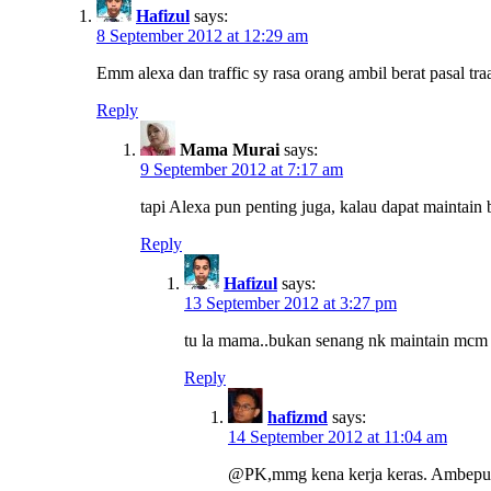
Hafizul
says:
8 September 2012 at 12:29 am
Emm alexa dan traffic sy rasa orang ambil berat pasal tra
Reply
Mama Murai
says:
9 September 2012 at 7:17 am
tapi Alexa pun penting juga, kalau dapat maintain
Reply
Hafizul
says:
13 September 2012 at 3:27 pm
tu la mama..bukan senang nk maintain mcm t
Reply
hafizmd
says:
14 September 2012 at 11:04 am
@PK,mmg kena kerja keras. Ambepun k