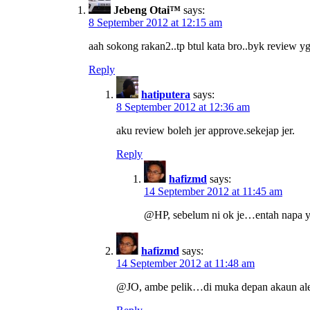
Jebeng Otai™
says:
8 September 2012 at 12:15 am
aah sokong rakan2..tp btul kata bro..byk review yg d
Reply
hatiputera
says:
8 September 2012 at 12:36 am
aku review boleh jer approve.sekejap jer.
Reply
hafizmd
says:
14 September 2012 at 11:45 am
@HP, sebelum ni ok je…entah napa yg
hafizmd
says:
14 September 2012 at 11:48 am
@JO, ambe pelik…di muka depan akaun alex