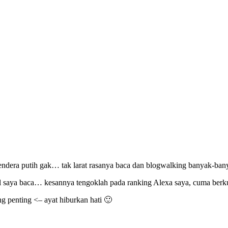
endera putih gak… tak larat rasanya baca dan blogwalking banyak-bany
etul saya baca… kesannya tengoklah pada ranking Alexa saya, cuma berk
ng penting <– ayat hiburkan hati 🙂