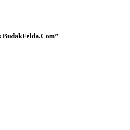
ys BudakFelda.Com
”