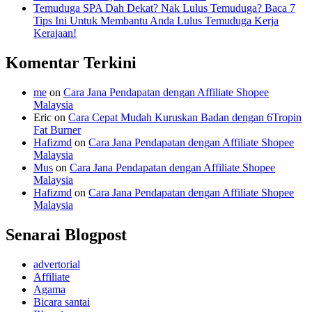
Temuduga SPA Dah Dekat? Nak Lulus Temuduga? Baca 7
Tips Ini Untuk Membantu Anda Lulus Temuduga Kerja
Kerajaan!
Komentar Terkini
me
on
Cara Jana Pendapatan dengan Affiliate Shopee
Malaysia
Eric
on
Cara Cepat Mudah Kuruskan Badan dengan 6Tropin
Fat Burner
Hafizmd
on
Cara Jana Pendapatan dengan Affiliate Shopee
Malaysia
Mus
on
Cara Jana Pendapatan dengan Affiliate Shopee
Malaysia
Hafizmd
on
Cara Jana Pendapatan dengan Affiliate Shopee
Malaysia
Senarai Blogpost
advertorial
Affiliate
Agama
Bicara santai