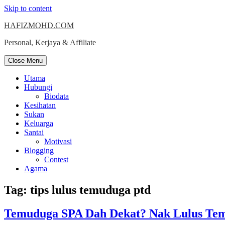
Skip to content
HAFIZMOHD.COM
Personal, Kerjaya & Affiliate
Close Menu
Utama
Hubungi
Biodata
Kesihatan
Sukan
Keluarga
Santai
Motivasi
Blogging
Contest
Agama
Tag:
tips lulus temuduga ptd
Temuduga SPA Dah Dekat? Nak Lulus Tem