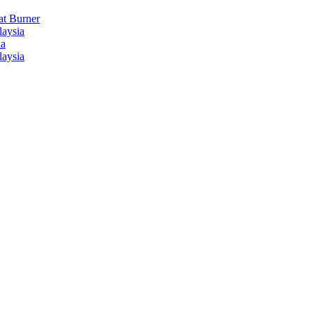
t Burner
laysia
ia
laysia