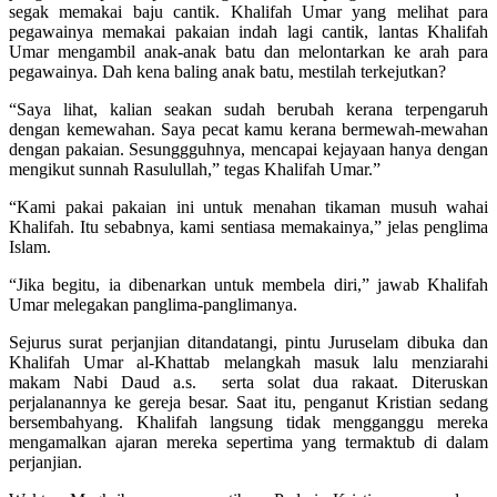
segak memakai baju cantik. Khalifah Umar yang melihat para
pegawainya memakai pakaian indah lagi cantik, lantas Khalifah
Umar mengambil anak-anak batu dan melontarkan ke arah para
pegawainya. Dah kena baling anak batu, mestilah terkejutkan?
“Saya lihat, kalian seakan sudah berubah kerana terpengaruh
dengan kemewahan. Saya pecat kamu kerana bermewah-mewahan
dengan pakaian. Sesunggguhnya, mencapai kejayaan hanya dengan
mengikut sunnah Rasulullah,” tegas Khalifah Umar.”
“Kami pakai pakaian ini untuk menahan tikaman musuh wahai
Khalifah. Itu sebabnya, kami sentiasa memakainya,” jelas penglima
Islam.
“Jika begitu, ia dibenarkan untuk membela diri,” jawab Khalifah
Umar melegakan panglima-panglimanya.
Sejurus surat perjanjian ditandatangi, pintu Juruselam dibuka dan
Khalifah Umar al-Khattab melangkah masuk lalu menziarahi
makam Nabi Daud a.s. serta solat dua rakaat. Diteruskan
perjalanannya ke gereja besar. Saat itu, penganut Kristian sedang
bersembahyang. Khalifah langsung tidak mengganggu mereka
mengamalkan ajaran mereka sepertima yang termaktub di dalam
perjanjian.