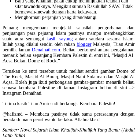
Baju yang Khalifah pakai cukup menunjukkan teladan dan
sifat tawadduknya. Mengikut sunnah Rasulullah SAW. Tidak
bermewah-mewah dengan harta kekayaan.
Menghormati perjanjian yang ditandatangi.
Peluang mengembara menjejaki salasilah pengorbanan dan
penjuangan para pejuang Islam pastinya mampu membangkitkan
suatu aura semangat
kasih sayang
antara saudara sesama Islam.
Inilah yang dilalui sendiri oleh rakan
blogger
Malaysia, Tuan Amir
pemilik laman
Denaihati.com
. Beliau berkongsi antara pengalaman
menarik beliau sepanjang Kembara Palestin di entri ini, “Masjid Al-
Aqsa Bukan Dome of Rock.”
Teruskan ke entri tersebut untuk melihat sendiri gambar Dome of
The Rock, Masjid Al Buraq, Masjid Nabi Sulaiman dan Masjid Al
Aqsa. Boleh juga ikuti perkongsian gambar-gambar menarik beliau
semasa kembara Palestine di laman Instagram beliau di sini –>
Instagram Denaihati.
Terima kasih Tuan Amir sudi berkongsi Kembara Palestin!
@hafizmd – Membaca pastinya tidak sama perasaannya dengan
berada di mana peristiwa itu berlaku. Allahuakbar!
Sumber: Novel Sejarah Islam Khalifah-Khalifah Yang Benar (Abdul
Latip Talib)