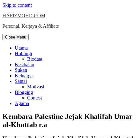
Skip to content
HAFIZMOHD.COM
Personal, Kerjaya & Affiliate
Close Menu
Utama
Hubungi
Biodata
Kesihatan
Sukan
Keluarga
Santai
Motivasi
Blogging
Contest
Agama
Kembara Palestine Jejak Khalifah Umar
al-Khattab r.a