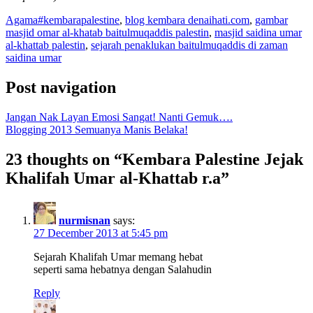
Agama
#kembarapalestine
,
blog kembara denaihati.com
,
gambar
masjid omar al-khatab baitulmuqaddis palestin
,
masjid saidina umar
al-khattab palestin
,
sejarah penaklukan baitulmuqaddis di zaman
saidina umar
Post navigation
Jangan Nak Layan Emosi Sangat! Nanti Gemuk….
Blogging 2013 Semuanya Manis Belaka!
23 thoughts on “
Kembara Palestine Jejak
Khalifah Umar al-Khattab r.a
”
nurmisnan
says:
27 December 2013 at 5:45 pm
Sejarah Khalifah Umar memang hebat
seperti sama hebatnya dengan Salahudin
Reply