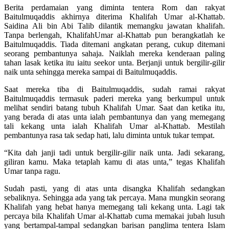
Berita perdamaian yang diminta tentera Rom dan rakyat
Baitulmuqaddis akhirnya diterima Khalifah Umar al-Khattab.
Saidina Ali bin Abi Talib dilantik memangku jawatan khalifah.
Tanpa berlengah, KhalifahUmar al-Khattab pun berangkatlah ke
Baitulmuqaddis. Tiada ditemani angkatan perang, cukup ditemani
seorang pembantunya sahaja. Naiklah mereka kenderaan paling
tahan lasak ketika itu iaitu seekor unta. Berjanji untuk bergilir-gilir
naik unta sehingga mereka sampai di Baitulmuqaddis.
Saat mereka tiba di Baitulmuqaddis, sudah ramai rakyat
Baitulmuqaddis termasuk paderi mereka yang berkumpul untuk
melihat sendiri batang tubuh Khalifah Umar. Saat dan ketika itu,
yang berada di atas unta ialah pembantunya dan yang memegang
tali kekang unta ialah Khalifah Umar al-Khattab. Mestilah
pembantunya rasa tak sedap hati, lalu diminta untuk tukar tempat.
“Kita dah janji tadi untuk bergilir-gilir naik unta. Jadi sekarang,
giliran kamu. Maka tetaplah kamu di atas unta,” tegas Khalifah
Umar tanpa ragu.
Sudah pasti, yang di atas unta disangka Khalifah sedangkan
sebaliknya. Sehingga ada yang tak percaya. Mana mungkin seorang
Khalifah yang hebat hanya memegang tali kekang unta. Lagi tak
percaya bila Khalifah Umar al-Khattab cuma memakai jubah lusuh
yang bertampal-tampal sedangkan barisan panglima tentera Islam