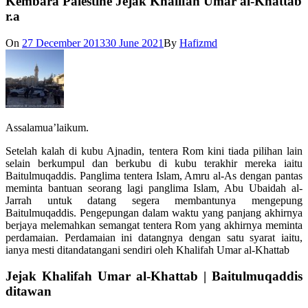
Kembara Palestine Jejak Khalifah Umar al-Khattab
r.a
On
27 December 2013
30 June 2021
By
Hafizmd
Assalamua’laikum.
Setelah kalah di kubu Ajnadin, tentera Rom kini tiada pilihan lain
selain berkumpul dan berkubu di kubu terakhir mereka iaitu
Baitulmuqaddis. Panglima tentera Islam, Amru al-As dengan pantas
meminta bantuan seorang lagi panglima Islam, Abu Ubaidah al-
Jarrah untuk datang segera membantunya mengepung
Baitulmuqaddis. Pengepungan dalam waktu yang panjang akhirnya
berjaya melemahkan semangat tentera Rom yang akhirnya meminta
perdamaian. Perdamaian ini datangnya dengan satu syarat iaitu,
ianya mesti ditandatangani sendiri oleh Khalifah Umar al-Khattab
Jejak Khalifah Umar al-Khattab | Baitulmuqaddis
ditawan