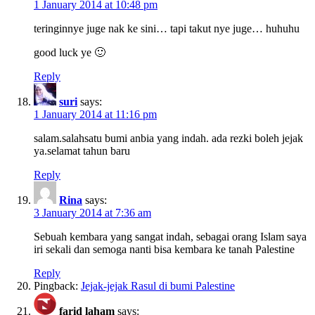
1 January 2014 at 10:48 pm
teringinnye juge nak ke sini… tapi takut nye juge… huhuhu
good luck ye 🙂
Reply
suri
says:
1 January 2014 at 11:16 pm
salam.salahsatu bumi anbia yang indah. ada rezki boleh jejak
ya.selamat tahun baru
Reply
Rina
says:
3 January 2014 at 7:36 am
Sebuah kembara yang sangat indah, sebagai orang Islam saya
iri sekali dan semoga nanti bisa kembara ke tanah Palestine
Reply
Pingback:
Jejak-jejak Rasul di bumi Palestine
farid laham
says: